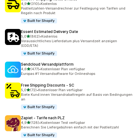
von 5 Sternen
4,9
(310)
•
Kostenlos
310 Rezensionen insgesamt
Postleitzahlen-Versandrechner zur Festlegung von Tarifen und
Regeln nach Produkt
Built for Shopify
Essent Estimated Delivery Date
von 5 Sternen
5,0
(862)
•
Kostenlos
862 Rezensionen insgesamt
Voraussichtliches Lieferdatum plus Versandzeit anzeigen
(EDD/ETA)
Built for Shopify
Sendcloud Versandplattform
von 5 Sternen
4,6
(477)
•
Kostenloser Plan verfügbar
477 Rezensionen insgesamt
Europas #1 Versandsoftware für Onlineshops
Free Shipping Discounts ‑ SC
von 5 Sternen
5,0
(72)
•
Kostenloser Plan verfügbar
72 Rezensionen insgesamt
Biete Kund:innen Versandrabattregeln auf Basis von Bedingungen
an
Built for Shopify
Zapiet ‑ Tarife nach PLZ
von 5 Sternen
4,9
(128)
•
Kostenloser Test verfügbar
128 Rezensionen insgesamt
Berechnen Sie Liefergebühren einfach mit der Postleitzahl
Built for Shopify