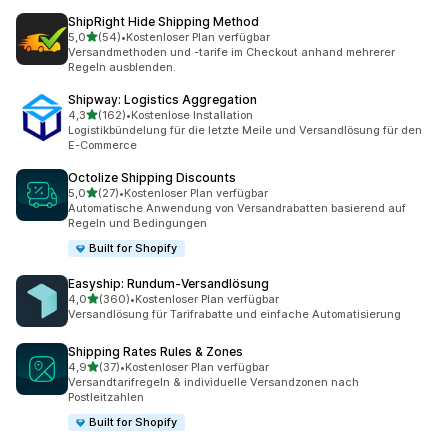
ShipRight Hide Shipping Method
von 5 Sternen
5,0
(54)
•
Kostenloser Plan verfügbar
54 Rezensionen insgesamt
Versandmethoden und -tarife im Checkout anhand mehrerer
Regeln ausblenden.
Shipway: Logistics Aggregation
von 5 Sternen
4,3
(162)
•
Kostenlose Installation
162 Rezensionen insgesamt
Logistikbündelung für die letzte Meile und Versandlösung für den
E-Commerce
Octolize Shipping Discounts
von 5 Sternen
5,0
(27)
•
Kostenloser Plan verfügbar
27 Rezensionen insgesamt
Automatische Anwendung von Versandrabatten basierend auf
Regeln und Bedingungen
Built for Shopify
Easyship: Rundum‑Versandlösung
von 5 Sternen
4,0
(360)
•
Kostenloser Plan verfügbar
360 Rezensionen insgesamt
Versandlösung für Tarifrabatte und einfache Automatisierung
Shipping Rates Rules & Zones
von 5 Sternen
4,9
(37)
•
Kostenloser Plan verfügbar
37 Rezensionen insgesamt
Versandtarifregeln & individuelle Versandzonen nach
Postleitzahlen
Built for Shopify