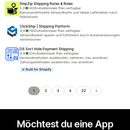
ShipZip Shipping Rates & Rules
von 5 Sternen
5,0
(406)
•
Kostenloser Plan verfügbar
406 Rezensionen insgesamt
Benutzerdefinierte Versandtarife und lokale Lieferdaten nach
Postleitzahl.
ClickShip | Shipping Platform
von 5 Sternen
4,6
(169)
•
Kostenloser Plan verfügbar
169 Rezensionen insgesamt
Versandkosten sparen und Fulfillment durch Automatisierungen
vereinfachen
DS Sort Hide Payment Shipping
von 5 Sternen
4,9
(24)
•
Kostenloser Plan verfügbar
24 Rezensionen insgesamt
Versandmethoden ausblenden, sortieren, neu anordnen,
Zahlungsmethoden ausblenden, neu anordnen
Built for Shopify
1
2
3
4
22
Möchtest du eine App