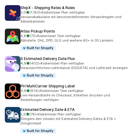
ShipX ‑ Shipping Rates & Rules
von 5 Sternen
5,0
(1.163)
•
Kostenloser Plan verfügbar
1163 Rezensionen insgesamt
Versandkalkulator mit benutzerdefinierten Versandregeln und
Abholstationen
Atlas Pickup Points
von 5 Sternen
4,8
(71)
•
Kostenloser Test verfügbar
71 Rezensionen insgesamt
Abholorte: DHL, DPD, GLS und weitere 60+ in 35 Ländern
Built for Shopify
S Estimated Delivery Date Plus
von 5 Sternen
4,9
(402)
•
Kostenloser Plan verfügbar
402 Rezensionen insgesamt
Voraussichtliches Lieferdatum (EDD/ETA) und Lieferzeit anzeigen
Built for Shopify
PH MultiCarrier Shipping Label
von 5 Sternen
4,9
(614)
•
Kostenloser Test verfügbar
614 Rezensionen insgesamt
Live-Versandtarife im Checkout, Etiketten drucken und
Bestellungen verfolgen.
Estimated Delivery Date & ETA
von 5 Sternen
5,0
(78)
•
Kostenloser Plan verfügbar
78 Rezensionen insgesamt
Steigere den Umsatz mit Estimated Delivery Dates & ETA +
Dringlichkeit
Built for Shopify