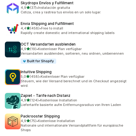
Skydropx Envíos y Fulfillment
von 5 Sternen
4,9
(37)
•
Instalación gratuita
37 Rezensionen insgesamt
Cotiza, crea y rastrea tus envíos en un solo lugar.
Envia Shipping and Fulfillment
von 5 Sternen
4,4
(458)
•
Free to install
458 Rezensionen insgesamt
Rapidly create domestic and international shipping labels
OCT Versandarten ausblenden
von 5 Sternen
4,9
(19)
•
Kostenloser Plan verfügbar
19 Rezensionen insgesamt
Versandarten ausblenden, sortieren, neu ordnen, umbenennen
Built for Shopify
Intuitive Shipping
von 5 Sternen
5,0
(458)
•
Kostenloser Plan verfügbar
458 Rezensionen insgesamt
Steuern, wie der Versand berechnet und im Checkout angezeigt
wird.
Zapiet ‑ Tarife nach Distanz
von 5 Sternen
4,9
(124)
•
Kostenlose Installation
124 Rezensionen insgesamt
Liefertarife basierte aufm Entfernungsradius von Ihren Laden
Packrooster Shipping
von 5 Sternen
4,9
(75)
•
Kostenlose Installation
75 Rezensionen insgesamt
Nationale und internationale Versandplattform für europäische
Shops