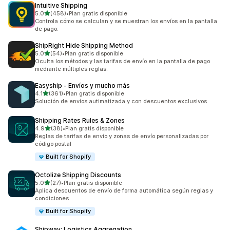
Intuitive Shipping
de 5 estrellas
5.0
(458)
•
Plan gratis disponible
458 reseñas en total
Controla cómo se calculan y se muestran los envíos en la pantalla
de pago.
ShipRight Hide Shipping Method
de 5 estrellas
5.0
(54)
•
Plan gratis disponible
54 reseñas en total
Oculta los métodos y las tarifas de envío en la pantalla de pago
mediante múltiples reglas.
Easyship ‑ Envíos y mucho más
de 5 estrellas
4.1
(361)
•
Plan gratis disponible
361 reseñas en total
Solución de envíos autimatizada y con descuentos exclusivos
Shipping Rates Rules & Zones
de 5 estrellas
4.9
(38)
•
Plan gratis disponible
38 reseñas en total
Reglas de tarifas de envío y zonas de envío personalizadas por
código postal
Built for Shopify
Octolize Shipping Discounts
de 5 estrellas
5.0
(27)
•
Plan gratis disponible
27 reseñas en total
Aplica descuentos de envío de forma automática según reglas y
condiciones
Built for Shopify
Shipway: Logistics Aggregation