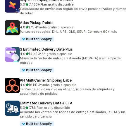
de 5 estrellas
5.0
(1,163)
•
Plan gratis disponible
1163 reseñas en total
Calculadora de envíos con reglas de envío personalizadas y puntos
de retiro
Atlas Pickup Points
de 5 estrellas
4.8
(71)
•
Prueba gratis disponible
71 reseñas en total
Puntos de recogida: DHL, UPS, GLS, SEUR, Correos y 60+ más
Built for Shopify
S Estimated Delivery Date Plus
de 5 estrellas
4.9
(401)
•
Plan gratis disponible
401 reseñas en total
Muestra la fecha de entrega estimada (EDD/ETA) y el tiempo de
entrega
Built for Shopify
PH MultiCarrier Shipping Label
de 5 estrellas
4.9
(614)
•
Prueba gratis disponible
614 reseñas en total
Tarifas de envío en vivo en el pago, impresión de etiquetas y
seguimiento de pedidos.
Estimated Delivery Date & ETA
de 5 estrellas
5.0
(78)
•
Plan gratis disponible
78 reseñas en total
Aumenta las ventas con fechas de entrega estimadas, la ETA y un
sentido de urgencia
Built for Shopify