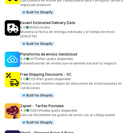
Calculadora de envíos por código postal para configurar tarifas y
reglas por producto
Built for Shopify
Essent Estimated Delivery Date
de 5 estrellas
5.0
(866)
•
Gratis
866 reseñas en total
Muestra la fecha de entrega estimada y el tiempo de envío
(EDD/ETA)
Built for Shopify
Plataforma de envíos Sendcloud
de 5 estrellas
4.6
(477)
•
Plan gratis disponible
477 reseñas en total
Automatización de envíos que te permite escalar tu negocio.
Free Shipping Discounts ‑ SC
de 5 estrellas
5.0
(72)
•
Plan gratis disponible
72 reseñas en total
Ofrece a los clientes reglas de descuento de envío basadas en
condiciones
Built for Shopify
Zapiet ‑ Tarifas Postales
de 5 estrellas
4.9
(128)
•
Prueba gratis disponible
128 reseñas en total
Calcule fácilmente los gastos de envío con el código postal
Built for Shopify
ShipX ‑ Shipping Rates & Rules