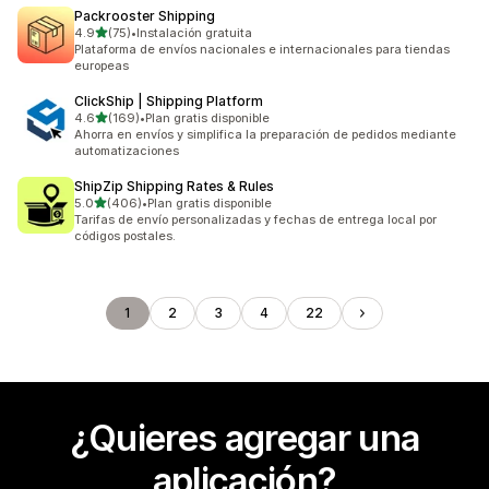
Packrooster Shipping
de 5 estrellas
4.9
(75)
•
Instalación gratuita
75 reseñas en total
Plataforma de envíos nacionales e internacionales para tiendas
europeas
ClickShip | Shipping Platform
de 5 estrellas
4.6
(169)
•
Plan gratis disponible
169 reseñas en total
Ahorra en envíos y simplifica la preparación de pedidos mediante
automatizaciones
ShipZip Shipping Rates & Rules
de 5 estrellas
5.0
(406)
•
Plan gratis disponible
406 reseñas en total
Tarifas de envío personalizadas y fechas de entrega local por
códigos postales.
1
2
3
4
22
¿Quieres agregar una
aplicación?