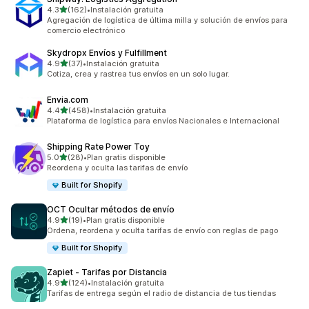
de 5 estrellas
4.3
(162)
•
Instalación gratuita
162 reseñas en total
Agregación de logística de última milla y solución de envíos para
comercio electrónico
Skydropx Envíos y Fulfillment
de 5 estrellas
4.9
(37)
•
Instalación gratuita
37 reseñas en total
Cotiza, crea y rastrea tus envíos en un solo lugar.
Envia.com
de 5 estrellas
4.4
(458)
•
Instalación gratuita
458 reseñas en total
Plataforma de logística para envíos Nacionales e Internacional
Shipping Rate Power Toy
de 5 estrellas
5.0
(28)
•
Plan gratis disponible
28 reseñas en total
Reordena y oculta las tarifas de envío
Built for Shopify
OCT Ocultar métodos de envío
de 5 estrellas
4.9
(19)
•
Plan gratis disponible
19 reseñas en total
Ordena, reordena y oculta tarifas de envío con reglas de pago
Built for Shopify
Zapiet ‑ Tarifas por Distancia
de 5 estrellas
4.9
(124)
•
Instalación gratuita
124 reseñas en total
Tarifas de entrega según el radio de distancia de tus tiendas