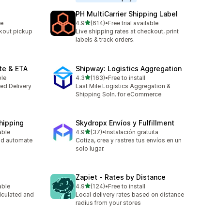
PH MultiCarrier Shipping Label
5つ星中
le
4.9
(614)
•
Free trial available
合計レビュー数：614件
kout pickup
Live shipping rates at checkout, print
labels & track orders.
te & ETA
Shipway: Logistics Aggregation
5つ星中
ble
4.3
(163)
•
Free to install
合計レビュー数：163件
ted Delivery
Last Mile Logistics Aggregation &
Shipping Soln. for eCommerce
Shipping
Skydropx Envíos y Fulfillment
5つ星中
able
4.9
(37)
•
Instalación gratuita
合計レビュー数：37件
nd automate
Cotiza, crea y rastrea tus envíos en un
solo lugar.
Zapiet ‑ Rates by Distance
5つ星中
able
4.9
(124)
•
Free to install
合計レビュー数：124件
lculated and
Local delivery rates based on distance
radius from your stores