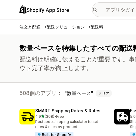
Shopify App Store
注文と配送
配送ソリューション
配送料
数量ベースを特集したすべての配送
配送料は明確に伝えることが重要です。事
ウト完了率が向上します。
508個のアプリ：
数量ベース
クリア
SMART Shipping Rates & Rules
Es
5つ星中
4.9
(308)
•
Free
5.0
合計レビュー数：308件
合
Postcode shipping calculator to set
Sho
rates & rules by product
Shi
Built for Shopify