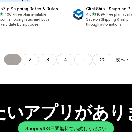
ipZip Shipping Rates & Rules
ClickShip | Shipping P
5つ星中
5つ星中
(406)
•
Free plan available
4.6
(169)
•
Free plan avail
計レビュー数：406件
合計レビュー数：169件
tom shipping rates and Local
Save on Shipping & simplify
ivery date by zipcodes.
through automations
次へ
1
2
3
4
…
22
たいアプリがあり
Shopifyを3日間無料でお試しください