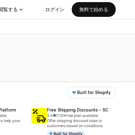
閲覧する
ログイン
無料で始める
Built for Shopify
Platform
Free Shipping Discounts ‑ SC
5つ星中
able
5.0
(72)
•
Free plan available
合計レビュー数：72件
to help your
Offer shipping discount rules to
customers based on conditions
Built for Shopify