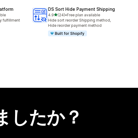
latform
DS Sort Hide Payment Shipping
5つ星中
able
4.9
(24)
•
Free plan available
合計レビュー数：24件
 fulfillment
Hide sort reorder Shipping method,
Hide reorder payment method
Built for Shopify
ましたか？