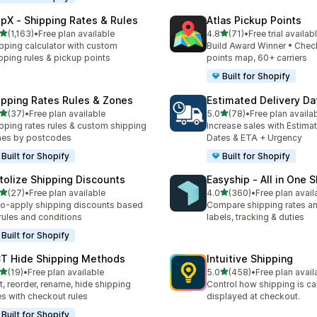
ipX ‑ Shipping Rates & Rules
Atlas Pickup Points
5つ星中
5つ星中
(1,163)
•
Free plan available
4.8
(71)
•
Free trial availab
レビュー数：1163件
合計レビュー数：71件
pping calculator with custom
Build Award Winner • Chec
pping rules & pickup points
points map, 60+ carriers
Built for Shopify
ipping Rates Rules & Zones
Estimated Delivery Da
5つ星中
5つ星中
(37)
•
Free plan available
5.0
(78)
•
Free plan availa
計レビュー数：37件
合計レビュー数：78件
pping rates rules & custom shipping
Increase sales with Estima
nes by postcodes
Dates & ETA + Urgency
Built for Shopify
Built for Shopify
tolize Shipping Discounts
Easyship ‑ All in One 
5つ星中
5つ星中
(27)
•
Free plan available
4.0
(360)
•
Free plan avail
計レビュー数：27件
合計レビュー数：360件
o-apply shipping discounts based
Compare shipping rates a
rules and conditions
labels, tracking & duties
Built for Shopify
T Hide Shipping Methods
Intuitive Shipping
5つ星中
5つ星中
(19)
•
Free plan available
5.0
(458)
•
Free plan avail
計レビュー数：19件
合計レビュー数：458件
t, reorder, rename, hide shipping
Control how shipping is ca
es with checkout rules
displayed at checkout.
Built for Shopify