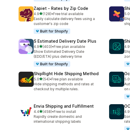
Zapiet ‑ Rates by Zip Code
Sh
5つ星中
4.9
(128)
•
Free trial available
5.0
合計レビュー数：128件
合計
Easily calculate delivery fees using a
Shi
customer's zip code
shi
Built for Shopify
S Estimated Delivery Date Plus
Sh
5つ星中
4.9
(403)
•
Free plan available
4.9
合計レビュー数：403件
合
Show Estimated Delivery Date
Shi
(EDD/ETA) plus delivery time
zo
Built for Shopify
ShipRight Hide Shipping Method
Oc
5つ星中
5.0
(54)
•
Free plan available
5.0
合計レビュー数：54件
合
Hide shipping methods and rates at
Aut
checkout by multiple rules.
on 
Envia Shipping and Fulfillment
OC
5つ星中
4.4
(458)
•
Free to install
4.9
合計レビュー数：458件
合
Rapidly create domestic and
Sor
international shipping labels
rat