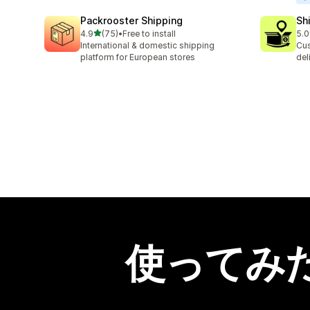
Packrooster Shipping
Sh
5つ星中
4.9
(75)
•
Free to install
5.0
合計レビュー数：75件
合
International & domestic shipping
Cus
platform for European stores
del
使ってみ