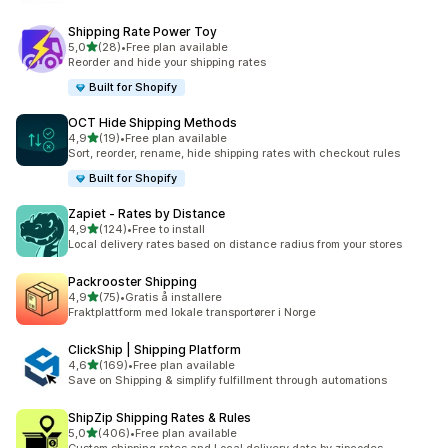
Shipping Rate Power Toy
av 5 stjerner
5,0
(28)
•
Free plan available
Totalt 28 omtaler
Reorder and hide your shipping rates
Built for Shopify
OCT Hide Shipping Methods
av 5 stjerner
4,9
(19)
•
Free plan available
Totalt 19 omtaler
Sort, reorder, rename, hide shipping rates with checkout rules
Built for Shopify
Zapiet ‑ Rates by Distance
av 5 stjerner
4,9
(124)
•
Free to install
Totalt 124 omtaler
Local delivery rates based on distance radius from your stores
Packrooster Shipping
av 5 stjerner
4,9
(75)
•
Gratis å installere
Totalt 75 omtaler
Fraktplattform med lokale transportører i Norge
ClickShip | Shipping Platform
av 5 stjerner
4,6
(169)
•
Free plan available
Totalt 169 omtaler
Save on Shipping & simplify fulfillment through automations
ShipZip Shipping Rates & Rules
av 5 stjerner
5,0
(406)
•
Free plan available
Totalt 406 omtaler