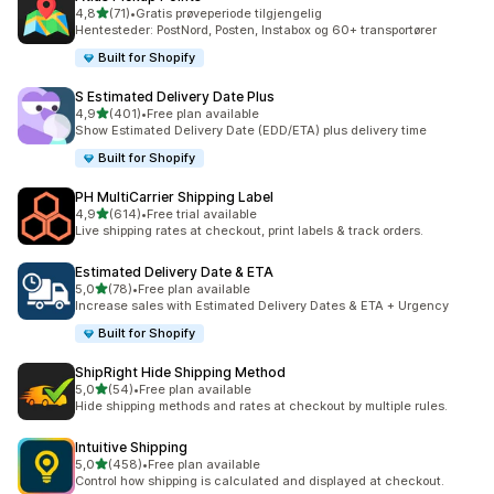
av 5 stjerner
4,8
(71)
•
Gratis prøveperiode tilgjengelig
Totalt 71 omtaler
Hentesteder: PostNord, Posten, Instabox og 60+ transportører
Built for Shopify
S Estimated Delivery Date Plus
av 5 stjerner
4,9
(401)
•
Free plan available
Totalt 401 omtaler
Show Estimated Delivery Date (EDD/ETA) plus delivery time
Built for Shopify
PH MultiCarrier Shipping Label
av 5 stjerner
4,9
(614)
•
Free trial available
Totalt 614 omtaler
Live shipping rates at checkout, print labels & track orders.
Estimated Delivery Date & ETA
av 5 stjerner
5,0
(78)
•
Free plan available
Totalt 78 omtaler
Increase sales with Estimated Delivery Dates & ETA + Urgency
Built for Shopify
ShipRight Hide Shipping Method
av 5 stjerner
5,0
(54)
•
Free plan available
Totalt 54 omtaler
Hide shipping methods and rates at checkout by multiple rules.
Intuitive Shipping
av 5 stjerner
5,0
(458)
•
Free plan available
Totalt 458 omtaler
Control how shipping is calculated and displayed at checkout.