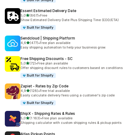
Built for Shopify
Essent Estimated Delivery Date
av 5 stjerner
5,0
(867)
•
Free
Totalt 867 omtaler
Show Estimated Delivery Date Plus Shipping Time (EDD/ETA)
Built for Shopify
Sendcloud | Shipping Platform
av 5 stjerner
4,6
(477)
•
Free plan available
Totalt 477 omtaler
Easy shipping automation to help your business grow.
Free Shipping Discounts ‑ SC
av 5 stjerner
5,0
(72)
•
Free plan available
Totalt 72 omtaler
Offer shipping discount rules to customers based on conditions
Built for Shopify
Zapiet ‑ Rates by Zip Code
av 5 stjerner
4,9
(128)
•
Free trial available
Totalt 128 omtaler
Easily calculate delivery fees using a customer's zip code
Built for Shopify
ShipX ‑ Shipping Rates & Rules
av 5 stjerner
5,0
(1 163)
•
Free plan available
Totalt 1163 omtaler
Shipping calculator with custom shipping rules & pickup points
Atlas Pickup Points