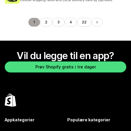
Custom shipping rates and Local delivery date by zipcodes.
1
2
3
4
22
Vil du legge til en app?
Prøv Shopify gratis i tre dager
Appkategorier
Populære kategorier