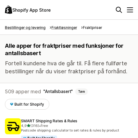
Shopify App Store
Bestillinger og levering
Fraktløsninger
Fraktpriser
Alle apper for fraktpriser med funksjoner for
antallsbasert
Fortell kundene hva de går til. Få flere fullførte
bestillinger når du viser fraktpriser på forhånd.
509 apper med
Antallsbasert
Tøm
Built for Shopify
SMART Shipping Rates & Rules
av 5 stjerner
4,9
(316)
•
Free
Totalt 316 omtaler
Postcode shipping calculator to set rates & rules by product