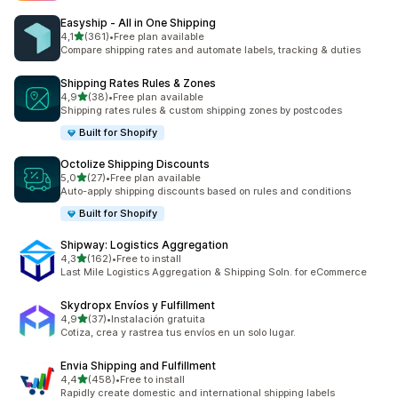
Easyship ‑ All in One Shipping
av 5 stjerner
4,1
(361)
•
Free plan available
Totalt 361 omtaler
Compare shipping rates and automate labels, tracking & duties
Shipping Rates Rules & Zones
av 5 stjerner
4,9
(38)
•
Free plan available
Totalt 38 omtaler
Shipping rates rules & custom shipping zones by postcodes
Built for Shopify
Octolize Shipping Discounts
av 5 stjerner
5,0
(27)
•
Free plan available
Totalt 27 omtaler
Auto-apply shipping discounts based on rules and conditions
Built for Shopify
Shipway: Logistics Aggregation
av 5 stjerner
4,3
(162)
•
Free to install
Totalt 162 omtaler
Last Mile Logistics Aggregation & Shipping Soln. for eCommerce
Skydropx Envíos y Fulfillment
av 5 stjerner
4,9
(37)
•
Instalación gratuita
Totalt 37 omtaler
Cotiza, crea y rastrea tus envíos en un solo lugar.
Envia Shipping and Fulfillment
av 5 stjerner
4,4
(458)
•
Free to install
Totalt 458 omtaler
Rapidly create domestic and international shipping labels