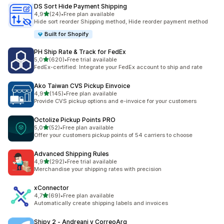
DS Sort Hide Payment Shipping
av 5 stjerner
4,9
(24)
•
Free plan available
Totalt 24 omtaler
Hide sort reorder Shipping method, Hide reorder payment method
Built for Shopify
PH Ship Rate & Track for FedEx
av 5 stjerner
5,0
(620)
•
Free trial available
Totalt 620 omtaler
FedEx-certified: Integrate your FedEx account to ship and rate
Ako Taiwan CVS Pickup Einvoice
av 5 stjerner
4,9
(145)
•
Free plan available
Totalt 145 omtaler
Provide CVS pickup options and e-invoice for your customers
Octolize Pickup Points PRO
av 5 stjerner
5,0
(52)
•
Free plan available
Totalt 52 omtaler
Offer your customers pickup points of 54 carriers to choose
Advanced Shipping Rules
av 5 stjerner
4,9
(292)
•
Free trial available
Totalt 292 omtaler
Merchandise your shipping rates with precision
xConnector
av 5 stjerner
4,7
(69)
•
Free plan available
Totalt 69 omtaler
Automatically create shipping labels and invoices
Shipy 2 ‑ Andreani y CorreoArg