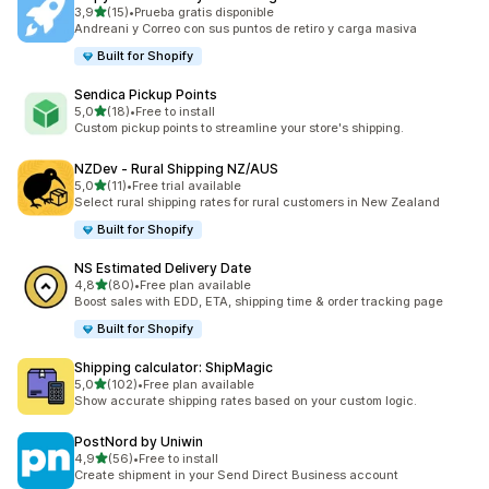
av 5 stjerner
3,9
(15)
•
Prueba gratis disponible
Totalt 15 omtaler
Andreani y Correo con sus puntos de retiro y carga masiva
Built for Shopify
Sendica Pickup Points
av 5 stjerner
5,0
(18)
•
Free to install
Totalt 18 omtaler
Custom pickup points to streamline your store's shipping.
NZDev ‑ Rural Shipping NZ/AUS
av 5 stjerner
5,0
(11)
•
Free trial available
Totalt 11 omtaler
Select rural shipping rates for rural customers in New Zealand
Built for Shopify
NS Estimated Delivery Date
av 5 stjerner
4,8
(80)
•
Free plan available
Totalt 80 omtaler
Boost sales with EDD, ETA, shipping time & order tracking page
Built for Shopify
Shipping calculator: ShipMagic
av 5 stjerner
5,0
(102)
•
Free plan available
Totalt 102 omtaler
Show accurate shipping rates based on your custom logic.
PostNord by Uniwin
av 5 stjerner
4,9
(56)
•
Free to install
Totalt 56 omtaler
Create shipment in your Send Direct Business account