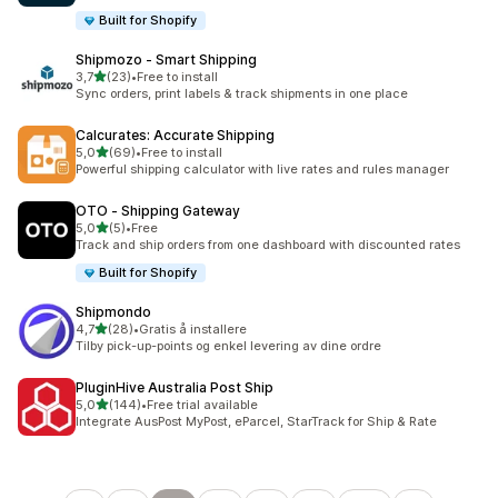
Built for Shopify
Shipmozo ‑ Smart Shipping
av 5 stjerner
3,7
(23)
•
Free to install
Totalt 23 omtaler
Sync orders, print labels & track shipments in one place
Calcurates: Accurate Shipping
av 5 stjerner
5,0
(69)
•
Free to install
Totalt 69 omtaler
Powerful shipping calculator with live rates and rules manager
OTO ‑ Shipping Gateway
av 5 stjerner
5,0
(5)
•
Free
Totalt 5 omtaler
Track and ship orders from one dashboard with discounted rates
Built for Shopify
Shipmondo
av 5 stjerner
4,7
(28)
•
Gratis å installere
Totalt 28 omtaler
Tilby pick-up-points og enkel levering av dine ordre
PluginHive Australia Post Ship
av 5 stjerner
5,0
(144)
•
Free trial available
Totalt 144 omtaler
Integrate AusPost MyPost, eParcel, StarTrack for Ship & Rate