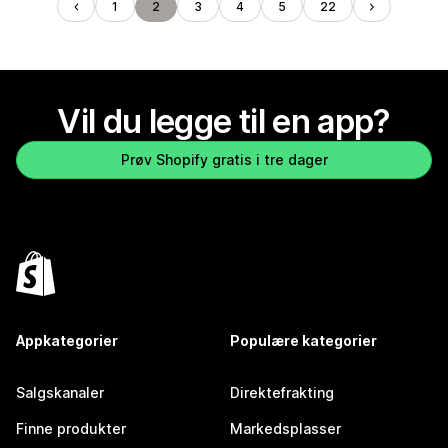
1
2
3
4
5
22
Vil du legge til en app?
Prøv Shopify gratis i tre dager
Appkategorier
Populære kategorier
Salgskanaler
Direktefrakting
Finne produkter
Markedsplasser