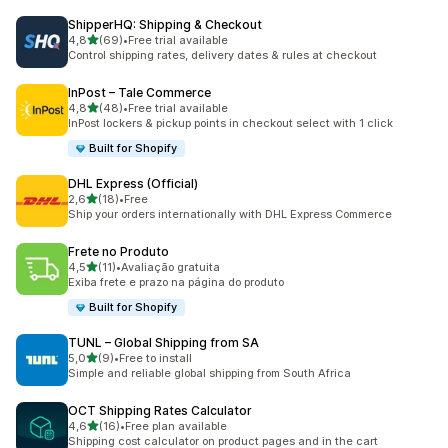
ShipperHQ: Shipping & Checkout
av 5 stjerner
4,8
(69)
•
Free trial available
Totalt 69 omtaler
Control shipping rates, delivery dates & rules at checkout
InPost – Tale Commerce
av 5 stjerner
4,8
(48)
•
Free trial available
Totalt 48 omtaler
InPost lockers & pickup points in checkout select with 1 click
Built for Shopify
DHL Express (Official)
av 5 stjerner
2,6
(18)
•
Free
Totalt 18 omtaler
Ship your orders internationally with DHL Express Commerce
Frete no Produto
av 5 stjerner
4,5
(11)
•
Avaliação gratuita
Totalt 11 omtaler
Exiba frete e prazo na página do produto
Built for Shopify
TUNL – Global Shipping from SA
av 5 stjerner
5,0
(9)
•
Free to install
Totalt 9 omtaler
Simple and reliable global shipping from South Africa
OCT Shipping Rates Calculator
av 5 stjerner
4,6
(16)
•
Free plan available
Totalt 16 omtaler
Shipping cost calculator on product pages and in the cart