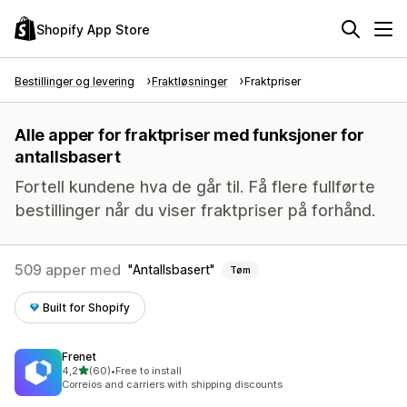
Shopify App Store
Bestillinger og levering
Fraktløsninger
Fraktpriser
Alle apper for fraktpriser med funksjoner for
antallsbasert
Fortell kundene hva de går til. Få flere fullførte
bestillinger når du viser fraktpriser på forhånd.
509 apper med
Antallsbasert
Tøm
Built for Shopify
Frenet
av 5 stjerner
4,2
(60)
•
Free to install
Totalt 60 omtaler
Correios and carriers with shipping discounts