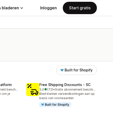
 bladeren
Inloggen
Start gratis
Built for Shopify
latform
Free Shipping Discounts ‑ SC
van 5 sterren
Gratis abonnement beschikbaar
5,0
(72)
•
Gratis abonnement beschikbaar
72 recensies in totaal
m om je
Bied klanten verzendkortingen aan op
basis van voorwaarden
Built for Shopify