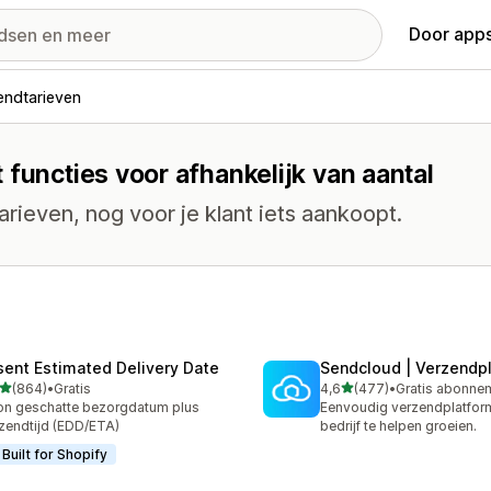
Door apps
endtarieven
 functies voor afhankelijk van aantal
rieven, nog voor je klant iets aankoopt.
sent Estimated Delivery Date
Sendcloud | Verzendp
van 5 sterren
van 5 sterren
(864)
•
Gratis
4,6
(477)
•
 recensies in totaal
477 recensies in totaal
n geschatte bezorgdatum plus
Eenvoudig verzendplatfor
zendtijd (EDD/ETA)
bedrijf te helpen groeien.
Built for Shopify