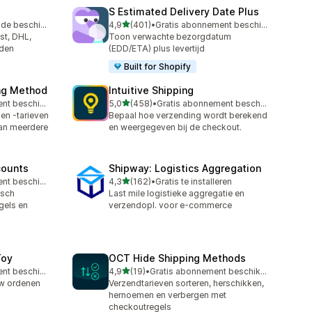
S Estimated Delivery Date Plus
van 5 sterren
Gratis proefperiode beschikbaar
4,9
(401)
•
Gratis abonnement beschikbaar
401 recensies in totaal
st, DHL,
Toon verwachte bezorgdatum
nden
(EDD/ETA) plus levertijd
Built for Shopify
ing Method
Intuitive Shipping
van 5 sterren
Gratis abonnement beschikbaar
5,0
(458)
•
Gratis abonnement beschikbaar
458 recensies in totaal
en -tarieven
Bepaal hoe verzending wordt berekend
van meerdere
en weergegeven bij de checkout.
counts
Shipway: Logistics Aggregation
van 5 sterren
Gratis abonnement beschikbaar
4,3
(162)
•
Gratis te installeren
162 recensies in totaal
isch
Last mile logistieke aggregatie en
gels en
verzendopl. voor e-commerce
Toy
OCT Hide Shipping Methods
van 5 sterren
Gratis abonnement beschikbaar
4,9
(19)
•
Gratis abonnement beschikbaar
19 recensies in totaal
uw ordenen
Verzendtarieven sorteren, herschikken,
hernoemen en verbergen met
checkoutregels