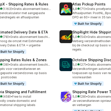
ipX ‑ Shipping Rates & Rules
Atlas Pickup Points
van 5 sterren
van 5 sterren
(1.163)
•
Gratis abonnement beschikbaar
4,8
(71)
•
3 recensies in totaal
71 recensies in totaal
zendcalculator met aangepaste
Afhaalpunten: PostNL, Bpo
zendregels en afhaalpunten
DPD en 60+ meer in 35 la
Built for Shopify
timated Delivery Date & ETA
ShipRight Hide Shipp
van 5 sterren
van 5 sterren
(78)
•
Gratis abonnement beschikbaar
5,0
(54)
•
recensies in totaal
54 recensies in totaal
hoog de omzet met Estimated
Verberg verzendmethoden 
ivery Dates & ETA + urgentie
bij de checkout op basis 
regels.
Built for Shopify
ipping Rates Rules & Zones
Octolize Shipping Dis
van 5 sterren
van 5 sterren
(38)
•
Gratis abonnement beschikbaar
5,0
(27)
•
recensies in totaal
27 recensies in totaal
els voor verzendtarieven en
Verzendkortingen automat
gepaste verzendzones op basis
toepassen op basis van re
n postcodes
voorwaarden
Built for Shopify
Built for Shopify
via Shipping and Fulfillment
Shipping Rate Power 
van 5 sterren
van 5 sterren
(458)
•
Free to install
5,0
(28)
•
 recensies in totaal
28 recensies in totaal
idly create domestic and
Je verzendtarieven opnie
ernational shipping labels
en verbergen