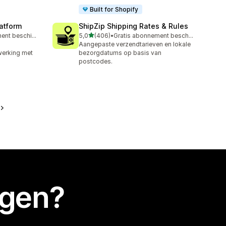
Built for Shopify
latform
ShipZip Shipping Rates & Rules
van 5 sterren
Gratis abonnement beschikbaar
5,0
(406)
•
Gratis abonnement beschikbaar
406 recensies in totaal
Aangepaste verzendtarieven en lokale
werking met
bezorgdatums op basis van
postcodes.
egen?