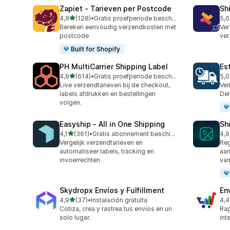
Zapiet ‑ Tarieven per Postcode
Sh
van 5 sterren
4,9
(128)
•
Gratis proefperiode beschikbaar
5,0
128 recensies in totaal
116
Bereken eenvoudig verzendkosten met
Ver
postcode
ver
Built for Shopify
PH MultiCarrier Shipping Label
Es
van 5 sterren
4,9
(614)
•
Gratis proefperiode beschikbaar
5,0
614 recensies in totaal
78 
Live verzendtarieven bij de checkout,
Ver
labels afdrukken en bestellingen
Del
volgen.
Easyship ‑ All in One Shipping
Sh
van 5 sterren
4,1
(361)
•
Gratis abonnement beschikbaar
4,9
361 recensies in totaal
38 
Vergelijk verzendtarieven en
Reg
automatiseer labels, tracking en
aan
invoerrechten
va
Skydropx Envíos y Fulfillment
En
van 5 sterren
4,9
(37)
•
Instalación gratuita
4,4
37 recensies in totaal
458
Cotiza, crea y rastrea tus envíos en un
Rap
solo lugar.
int