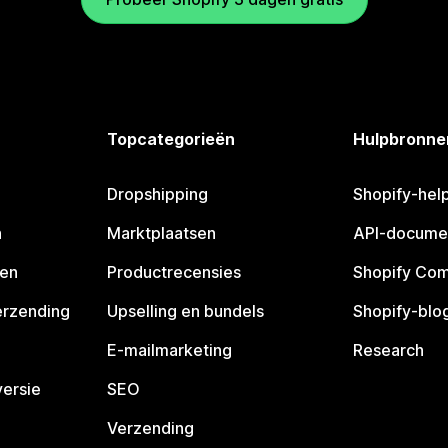
Topcategorieën
Hulpbronne
Dropshipping
Shopify-hel
n
Marktplaatsen
API-docume
pen
Productrecensies
Shopify Co
erzending
Upselling en bundels
Shopify-blo
E-mailmarketing
Research
ersie
SEO
Verzending