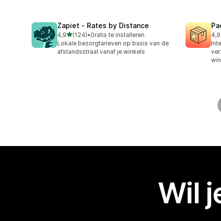
Zapiet ‑ Rates by Distance
Pa
van 5 sterren
4,9
(124)
•
Gratis te installeren
4,9
124 recensies in totaal
75 
Lokale bezorgtarieven op basis van de
Int
afstandsstraal vanaf je winkels
ver
win
Wil 