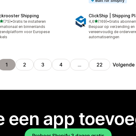
Built for Shopify
ckrooster Shipping
ClickShip | Shipping P
van 5 sterren
van 5 sterren
(75)
•
Gratis te installeren
4,6
(169)
•
recensies in totaal
169 recensies in totaal
ernationaal en binnenlands
Bespaar op verzending en
zendplatform voor Europese
vereenvoudig de orderver
kels
automatiseringen
Volgende
1
2
3
4
…
22
je een app toevo
Probeer Shopify 3 dagen gratis