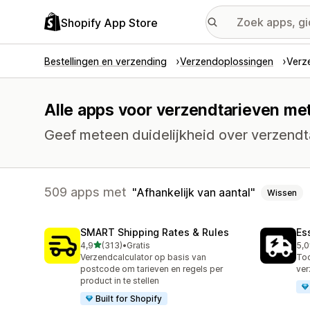
Shopify App Store
Bestellingen en verzending
Verzendoplossingen
Verz
Alle apps voor verzendtarieven met
Geef meteen duidelijkheid over verzendta
509 apps met
Afhankelijk van aantal
Wissen
SMART Shipping Rates & Rules
Es
van 5 sterren
4,9
(313)
•
Gratis
5,0
313 recensies in totaal
864
Verzendcalculator op basis van
Too
postcode om tarieven en regels per
ver
product in te stellen
Built for Shopify