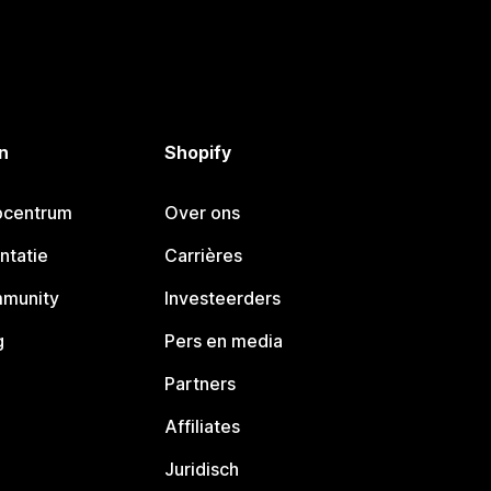
n
Shopify
pcentrum
Over ons
ntatie
Carrières
mmunity
Investeerders
g
Pers en media
Partners
Affiliates
Juridisch