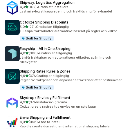
Shipway: Logistics Aggregation
av 5 stjärnor
4,3
(162)
•
Gratis att installera
162 recensioner totalt
Last mile-logistikaggregering och fraktlösning för e-handel
Octolize Shipping Discounts
av 5 stjärnor
5,0
(27)
•
Gratisplan tillgänglig
27 recensioner totalt
Tillämpa fraktrabatter automatiskt baserat på regler och villkor
Built for Shopify
Easyship ‑ All in One Shipping
av 5 stjärnor
4,0
(360)
•
Gratisplan tillgänglig
360 recensioner totalt
Jämför fraktpriser och automatisera etiketter, spårning och
tullavgifter
Shipping Rates Rules & Zones
av 5 stjärnor
4,9
(37)
•
Gratisplan tillgänglig
37 recensioner totalt
Regler för fraktpriser och anpassade fraktzoner efter postnummer
Built for Shopify
Skydropx Envíos y Fulfillment
av 5 stjärnor
4,9
(37)
•
Instalación gratuita
37 recensioner totalt
Cotiza, crea y rastrea tus envíos en un solo lugar.
Envia Shipping and Fulfillment
av 5 stjärnor
4,4
(458)
•
Free to install
458 recensioner totalt
Rapidly create domestic and international shipping labels