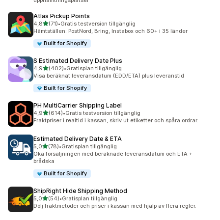
upphämtningsplatser
Atlas Pickup Points
av 5 stjärnor
4,8
(71)
•
Gratis testversion tillgänglig
71 recensioner totalt
Hämtställen: PostNord, Bring, Instabox och 60+ i 35 länder
Built for Shopify
S Estimated Delivery Date Plus
av 5 stjärnor
4,9
(402)
•
Gratisplan tillgänglig
402 recensioner totalt
Visa beräknat leveransdatum (EDD/ETA) plus leveranstid
Built for Shopify
PH MultiCarrier Shipping Label
av 5 stjärnor
4,9
(614)
•
Gratis testversion tillgänglig
614 recensioner totalt
Fraktpriser i realtid i kassan, skriv ut etiketter och spåra ordrar.
Estimated Delivery Date & ETA
av 5 stjärnor
5,0
(78)
•
Gratisplan tillgänglig
78 recensioner totalt
Öka försäljningen med beräknade leveransdatum och ETA +
brådska
Built for Shopify
ShipRight Hide Shipping Method
av 5 stjärnor
5,0
(54)
•
Gratisplan tillgänglig
54 recensioner totalt
Dölj fraktmetoder och priser i kassan med hjälp av flera regler.