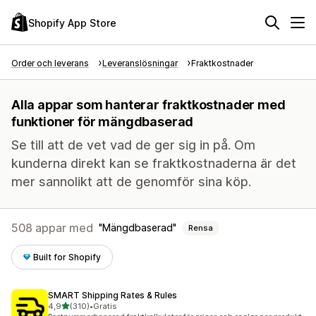
Shopify App Store
Order och leverans
Leveranslösningar
Fraktkostnader
Alla appar som hanterar fraktkostnader med
funktioner för mängdbaserad
Se till att de vet vad de ger sig in på. Om
kunderna direkt kan se fraktkostnaderna är det
mer sannolikt att de genomför sina köp.
508 appar med
Mängdbaserad
Rensa
Built for Shopify
SMART Shipping Rates & Rules
av 5 stjärnor
4,9
(310)
•
Gratis
310 recensioner totalt