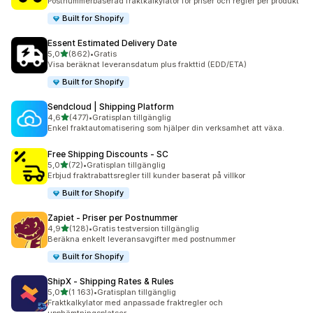
Postnummerbaserad fraktkalkylator för priser och regler per produkt
Built for Shopify
Essent Estimated Delivery Date
av 5 stjärnor
5,0
(862)
•
Gratis
862 recensioner totalt
Visa beräknat leveransdatum plus frakttid (EDD/ETA)
Built for Shopify
Sendcloud | Shipping Platform
av 5 stjärnor
4,6
(477)
•
Gratisplan tillgänglig
477 recensioner totalt
Enkel fraktautomatisering som hjälper din verksamhet att växa.
Free Shipping Discounts ‑ SC
av 5 stjärnor
5,0
(72)
•
Gratisplan tillgänglig
72 recensioner totalt
Erbjud fraktrabattsregler till kunder baserat på villkor
Built for Shopify
Zapiet ‑ Priser per Postnummer
av 5 stjärnor
4,9
(128)
•
Gratis testversion tillgänglig
128 recensioner totalt
Beräkna enkelt leveransavgifter med postnummer
Built for Shopify
ShipX ‑ Shipping Rates & Rules
av 5 stjärnor
5,0
(1 163)
•
Gratisplan tillgänglig
1163 recensioner totalt
Fraktkalkylator med anpassade fraktregler och