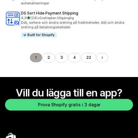
automatiseringar
DS Sort Hide Payment Shipping
av 5 stjärnor
4,9
(24)
•
Gratisplan tillgänglig
24 recensioner totalt
Dölj, sortera och ändra ordning på fraktmetoder, dölj och ändra
ordning på betalningsmetoder
Built for Shopify
1
2
3
4
22
Vill du lägga till en app?
Prova Shopify gratis i 3 dagar