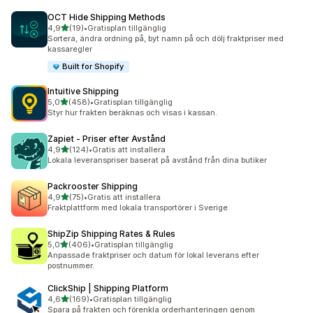
OCT Hide Shipping Methods
av 5 stjärnor
4,9
(19)
•
Gratisplan tillgänglig
19 recensioner totalt
Sortera, ändra ordning på, byt namn på och dölj fraktpriser med
kassaregler
Built for Shopify
Intuitive Shipping
av 5 stjärnor
5,0
(458)
•
Gratisplan tillgänglig
458 recensioner totalt
Styr hur frakten beräknas och visas i kassan.
Zapiet ‑ Priser efter Avstånd
av 5 stjärnor
4,9
(124)
•
Gratis att installera
124 recensioner totalt
Lokala leveranspriser baserat på avstånd från dina butiker
Packrooster Shipping
av 5 stjärnor
4,9
(75)
•
Gratis att installera
75 recensioner totalt
Fraktplattform med lokala transportörer i Sverige
ShipZip Shipping Rates & Rules
av 5 stjärnor
5,0
(406)
•
Gratisplan tillgänglig
406 recensioner totalt
Anpassade fraktpriser och datum för lokal leverans efter
postnummer.
ClickShip | Shipping Platform
av 5 stjärnor
4,6
(169)
•
Gratisplan tillgänglig
169 recensioner totalt
Spara på frakten och förenkla orderhanteringen genom