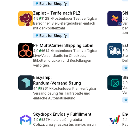
Built for Shopify
Zapiet ‑ Tarife nach PLZ
Sh
von 5 Sternen
4,9
(128)
•
Kostenloser Test verfügbar
5,0
128 Rezensionen insgesamt
116
Berechnen Sie Liefergebühren einfach
Ver
mit der Postleitzahl
ben
Abh
Built for Shopify
PH MultiCarrier Shipping Label
Es
von 5 Sternen
4,9
(614)
•
Kostenloser Test verfügbar
5,0
614 Rezensionen insgesamt
78 
Live-Versandtarife im Checkout,
Ste
Etiketten drucken und Bestellungen
Del
verfolgen.
Easyship:
Sh
Rundum‑Versandlösung
4,9
38 
Ver
von 5 Sternen
4,1
(361)
•
Kostenloser Plan verfügbar
361 Rezensionen insgesamt
Ver
Versandlösung für Tarifrabatte und
einfache Automatisierung
Skydropx Envíos y Fulfillment
En
von 5 Sternen
4,9
(37)
•
Instalación gratuita
4,4
37 Rezensionen insgesamt
458
Cotiza, crea y rastrea tus envíos en un
Rap