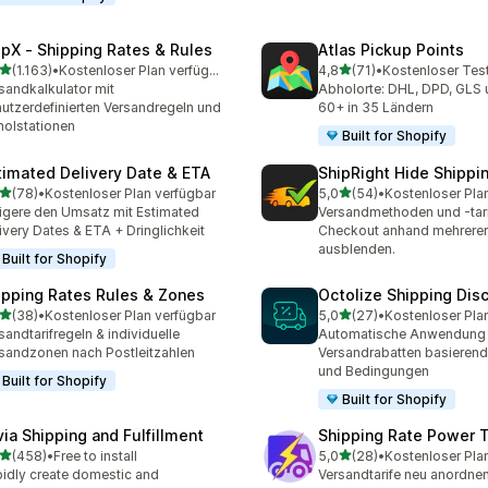
ipX ‑ Shipping Rates & Rules
Atlas Pickup Points
von 5 Sternen
von 5 Sternen
(1.163)
•
Kostenloser Plan verfügbar
4,8
(71)
•
Kostenloser Tes
3 Rezensionen insgesamt
71 Rezensionen insgesamt
sandkalkulator mit
Abholorte: DHL, DPD, GLS 
utzerdefinierten Versandregeln und
60+ in 35 Ländern
olstationen
Built for Shopify
timated Delivery Date & ETA
ShipRight Hide Shipp
von 5 Sternen
von 5 Sternen
(78)
•
Kostenloser Plan verfügbar
5,0
(54)
•
Kostenloser Pla
Rezensionen insgesamt
54 Rezensionen insgesam
igere den Umsatz mit Estimated
Versandmethoden und -tari
ivery Dates & ETA + Dringlichkeit
Checkout anhand mehrerer
ausblenden.
Built for Shopify
ipping Rates Rules & Zones
Octolize Shipping Dis
von 5 Sternen
von 5 Sternen
(38)
•
Kostenloser Plan verfügbar
5,0
(27)
•
Kostenloser Pla
Rezensionen insgesamt
27 Rezensionen insgesam
sandtarifregeln & individuelle
Automatische Anwendung
sandzonen nach Postleitzahlen
Versandrabatten basierend
und Bedingungen
Built for Shopify
Built for Shopify
via Shipping and Fulfillment
Shipping Rate Power 
von 5 Sternen
von 5 Sternen
(458)
•
Free to install
5,0
(28)
•
Kostenloser Pla
 Rezensionen insgesamt
28 Rezensionen insgesam
idly create domestic and
Versandtarife neu anordne