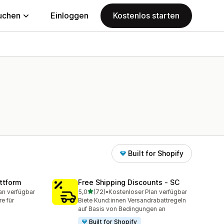
uchen
Einloggen
Kostenlos starten
Built for Shopify
ttform
Free Shipping Discounts ‑ SC
von 5 Sternen
an verfügbar
5,0
(72)
•
Kostenloser Plan verfügbar
mt
72 Rezensionen insgesamt
e für
Biete Kund:innen Versandrabattregeln
auf Basis von Bedingungen an
Built for Shopify