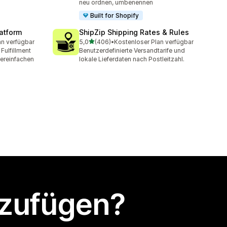
neu ordnen, umbenennen
Built for Shopify
latform
ShipZip Shipping Rates & Rules
von 5 Sternen
an verfügbar
5,0
(406)
•
Kostenloser Plan verfügbar
mt
406 Rezensionen insgesamt
Fulfillment
Benutzerdefinierte Versandtarife und
ereinfachen
lokale Lieferdaten nach Postleitzahl.
nzufügen?