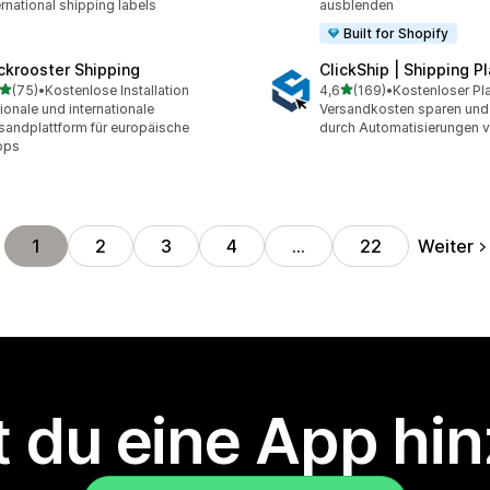
ernational shipping labels
ausblenden
Built for Shopify
ckrooster Shipping
ClickShip | Shipping P
von 5 Sternen
von 5 Sternen
(75)
•
Kostenlose Installation
4,6
(169)
•
Kostenloser Pl
Rezensionen insgesamt
169 Rezensionen insgesa
ionale und internationale
Versandkosten sparen und 
sandplattform für europäische
durch Automatisierungen v
ops
Weiter
1
2
3
4
…
22
 du eine App hi