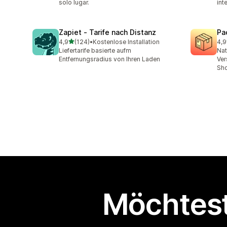
solo lugar.
int
Zapiet ‑ Tarife nach Distanz
Pa
von 5 Sternen
4,9
(124)
•
Kostenlose Installation
4,9
124 Rezensionen insgesamt
75 
Liefertarife basierte aufm
Nat
Entfernungsradius von Ihren Laden
Ver
Sh
Möchtest