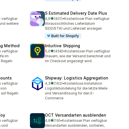
S Estimated Delivery Date Plus
von 5 Sternen
t verfügbar
4,9
(401)
•
Kostenloser Plan verfügbar
401 Rezensionen insgesamt
und weitere
Voraussichtliches Lieferdatum
(EDD/ETA) und Lieferzeit anzeigen
Built for Shopify
ing Method
Intuitive Shipping
von 5 Sternen
n verfügbar
5,0
(458)
•
Kostenloser Plan verfügbar
t
458 Rezensionen insgesamt
fe im
Steuern, wie der Versand berechnet und
 Regeln
im Checkout angezeigt wird.
counts
Shipway: Logistics Aggregation
von 5 Sternen
n verfügbar
4,3
(162)
•
Kostenlose Installation
t
162 Rezensionen insgesamt
 von
Logistikbündelung für die letzte Meile
 auf Regeln
und Versandlösung für den E-
Commerce
Toy
OCT Versandarten ausblenden
von 5 Sternen
n verfügbar
4,9
(19)
•
Kostenloser Plan verfügbar
t
19 Rezensionen insgesamt
n und
Versandarten ausblenden, sortieren,