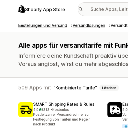
Shopify App Store
Bestellungen und Versand
Versandlösungen
Versandta
Alle apps für versandtarife mit Fun
Informiere deine Kundschaft proaktiv übe
Voraus angibst, wirst du mehr abgeschlo
509 Apps mit
Kombinierte Tarife
Löschen
SMART Shipping Rates & Rules
Es
von 5 Sternen
4,9
(313)
•
Kostenlos
5,0
313 Rezensionen insgesamt
864
Postleitzahlen-Versandrechner zur
Vor
Festlegung von Tarifen und Regeln
Ver
nach Produkt