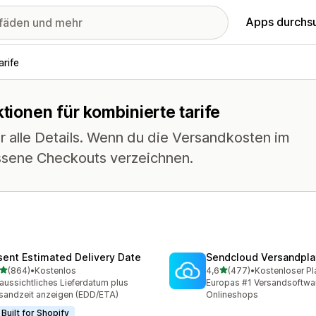
Apps durchs
rife
ktionen für kombinierte tarife
r alle Details. Wenn du die Versandkosten im
ssene Checkouts verzeichnen.
sent Estimated Delivery Date
Sendcloud Versandpla
von 5 Sternen
von 5 Sternen
(864)
•
Kostenlos
4,6
(477)
•
Kostenloser Pl
 Rezensionen insgesamt
477 Rezensionen insgesa
aussichtliches Lieferdatum plus
Europas #1 Versandsoftwar
sandzeit anzeigen (EDD/ETA)
Onlineshops
Built for Shopify