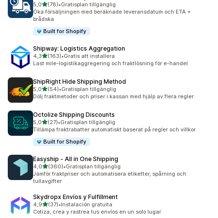
av 5 stjärnor
5,0
(78)
•
Gratisplan tillgänglig
78 recensioner totalt
Öka försäljningen med beräknade leveransdatum och ETA +
brådska
Built for Shopify
Shipway: Logistics Aggregation
av 5 stjärnor
4,3
(163)
•
Gratis att installera
163 recensioner totalt
Last mile-logistikaggregering och fraktlösning för e-handel
ShipRight Hide Shipping Method
av 5 stjärnor
5,0
(54)
•
Gratisplan tillgänglig
54 recensioner totalt
Dölj fraktmetoder och priser i kassan med hjälp av flera regler.
Octolize Shipping Discounts
av 5 stjärnor
5,0
(27)
•
Gratisplan tillgänglig
27 recensioner totalt
Tillämpa fraktrabatter automatiskt baserat på regler och villkor
Built for Shopify
Easyship ‑ All in One Shipping
av 5 stjärnor
4,0
(360)
•
Gratisplan tillgänglig
360 recensioner totalt
Jämför fraktpriser och automatisera etiketter, spårning och
tullavgifter
Skydropx Envíos y Fulfillment
av 5 stjärnor
4,9
(37)
•
Instalación gratuita
37 recensioner totalt
Cotiza, crea y rastrea tus envíos en un solo lugar.