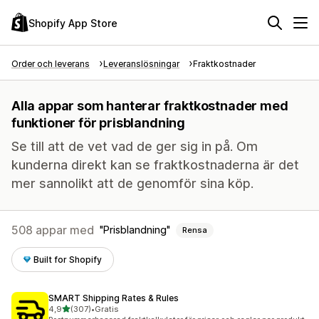
Shopify App Store
Order och leverans
Leveranslösningar
Fraktkostnader
Alla appar som hanterar fraktkostnader med
funktioner för prisblandning
Se till att de vet vad de ger sig in på. Om
kunderna direkt kan se fraktkostnaderna är det
mer sannolikt att de genomför sina köp.
508 appar med
Prisblandning
Rensa
Built for Shopify
SMART Shipping Rates & Rules
av 5 stjärnor
4,9
(307)
•
Gratis
307 recensioner totalt