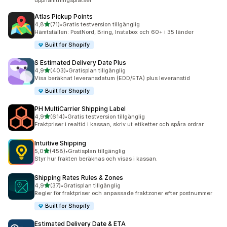
upphämtningsplatser
Atlas Pickup Points
av 5 stjärnor
4,8
(71)
•
Gratis testversion tillgänglig
71 recensioner totalt
Hämtställen: PostNord, Bring, Instabox och 60+ i 35 länder
Built for Shopify
S Estimated Delivery Date Plus
av 5 stjärnor
4,9
(403)
•
Gratisplan tillgänglig
403 recensioner totalt
Visa beräknat leveransdatum (EDD/ETA) plus leveranstid
Built for Shopify
PH MultiCarrier Shipping Label
av 5 stjärnor
4,9
(614)
•
Gratis testversion tillgänglig
614 recensioner totalt
Fraktpriser i realtid i kassan, skriv ut etiketter och spåra ordrar.
Intuitive Shipping
av 5 stjärnor
5,0
(458)
•
Gratisplan tillgänglig
458 recensioner totalt
Styr hur frakten beräknas och visas i kassan.
Shipping Rates Rules & Zones
av 5 stjärnor
4,9
(37)
•
Gratisplan tillgänglig
37 recensioner totalt
Regler för fraktpriser och anpassade fraktzoner efter postnummer
Built for Shopify
Estimated Delivery Date & ETA