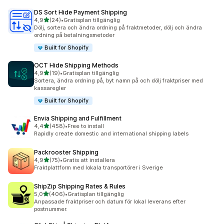
DS Sort Hide Payment Shipping
av 5 stjärnor
4,9
(24)
•
Gratisplan tillgänglig
24 recensioner totalt
Dölj, sortera och ändra ordning på fraktmetoder, dölj och ändra
ordning på betalningsmetoder
Built for Shopify
OCT Hide Shipping Methods
av 5 stjärnor
4,9
(19)
•
Gratisplan tillgänglig
19 recensioner totalt
Sortera, ändra ordning på, byt namn på och dölj fraktpriser med
kassaregler
Built for Shopify
Envia Shipping and Fulfillment
av 5 stjärnor
4,4
(458)
•
Free to install
458 recensioner totalt
Rapidly create domestic and international shipping labels
Packrooster Shipping
av 5 stjärnor
4,9
(75)
•
Gratis att installera
75 recensioner totalt
Fraktplattform med lokala transportörer i Sverige
ShipZip Shipping Rates & Rules
av 5 stjärnor
5,0
(406)
•
Gratisplan tillgänglig
406 recensioner totalt
Anpassade fraktpriser och datum för lokal leverans efter
postnummer.