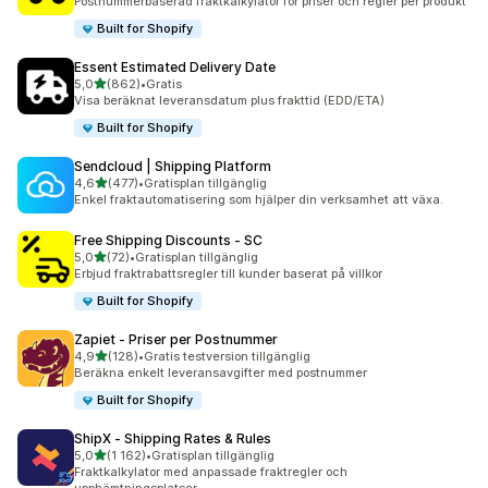
Postnummerbaserad fraktkalkylator för priser och regler per produkt
Built for Shopify
Essent Estimated Delivery Date
av 5 stjärnor
5,0
(862)
•
Gratis
862 recensioner totalt
Visa beräknat leveransdatum plus frakttid (EDD/ETA)
Built for Shopify
Sendcloud | Shipping Platform
av 5 stjärnor
4,6
(477)
•
Gratisplan tillgänglig
477 recensioner totalt
Enkel fraktautomatisering som hjälper din verksamhet att växa.
Free Shipping Discounts ‑ SC
av 5 stjärnor
5,0
(72)
•
Gratisplan tillgänglig
72 recensioner totalt
Erbjud fraktrabattsregler till kunder baserat på villkor
Built for Shopify
Zapiet ‑ Priser per Postnummer
av 5 stjärnor
4,9
(128)
•
Gratis testversion tillgänglig
128 recensioner totalt
Beräkna enkelt leveransavgifter med postnummer
Built for Shopify
ShipX ‑ Shipping Rates & Rules
av 5 stjärnor
5,0
(1 162)
•
Gratisplan tillgänglig
1162 recensioner totalt
Fraktkalkylator med anpassade fraktregler och