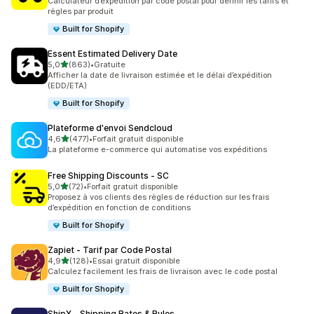
Calculateur d’expédition par code postal pour définir les tarifs et
règles par produit
Built for Shopify
Essent Estimated Delivery Date
étoile(s) sur 5
5,0
(863)
•
Gratuite
863 avis au total
Afficher la date de livraison estimée et le délai d’expédition
(EDD/ETA)
Built for Shopify
Plateforme d'envoi Sendcloud
étoile(s) sur 5
4,6
(477)
•
Forfait gratuit disponible
477 avis au total
La plateforme e-commerce qui automatise vos expéditions
Free Shipping Discounts ‑ SC
étoile(s) sur 5
5,0
(72)
•
Forfait gratuit disponible
72 avis au total
Proposez à vos clients des règles de réduction sur les frais
d’expédition en fonction de conditions
Built for Shopify
Zapiet ‑ Tarif par Code Postal
étoile(s) sur 5
4,9
(128)
•
Essai gratuit disponible
128 avis au total
Calculez facilement les frais de livraison avec le code postal
Built for Shopify
ShipX ‑ Shipping Rates & Rules