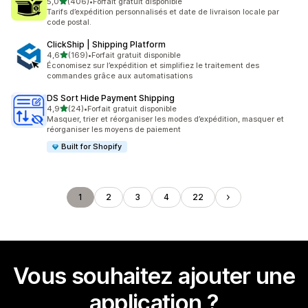
étoile(s) sur 5
5,0
(406)
•
Forfait gratuit disponible
406 avis au total
Tarifs d’expédition personnalisés et date de livraison locale par
code postal.
ClickShip | Shipping Platform
étoile(s) sur 5
4,6
(169)
•
Forfait gratuit disponible
169 avis au total
Économisez sur l’expédition et simplifiez le traitement des
commandes grâce aux automatisations
DS Sort Hide Payment Shipping
étoile(s) sur 5
4,9
(24)
•
Forfait gratuit disponible
24 avis au total
Masquer, trier et réorganiser les modes d’expédition, masquer et
réorganiser les moyens de paiement
Built for Shopify
1
2
3
4
22
Vous souhaitez ajouter une
application ?