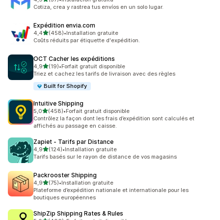
37 avis au total
Cotiza, crea y rastrea tus envíos en un solo lugar.
Expédition envia.com
étoile(s) sur 5
4,4
(458)
•
Installation gratuite
458 avis au total
Coûts réduits par étiquette d'expédition.
OCT Cacher les expéditions
étoile(s) sur 5
4,9
(19)
•
Forfait gratuit disponible
19 avis au total
Triez et cachez les tarifs de livraison avec des règles
Built for Shopify
Intuitive Shipping
étoile(s) sur 5
5,0
(458)
•
Forfait gratuit disponible
458 avis au total
Contrôlez la façon dont les frais d’expédition sont calculés et
affichés au passage en caisse.
Zapiet ‑ Tarifs par Distance
étoile(s) sur 5
4,9
(124)
•
Installation gratuite
124 avis au total
Tarifs basés sur le rayon de distance de vos magasins
Packrooster Shipping
étoile(s) sur 5
4,9
(75)
•
Installation gratuite
75 avis au total
Plateforme d’expédition nationale et internationale pour les
boutiques européennes
ShipZip Shipping Rates & Rules