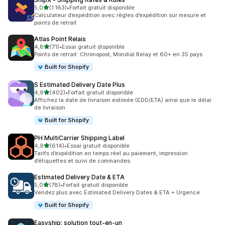
étoile(s) sur 5
5,0
(1 163)
•
Forfait gratuit disponible
1163 avis au total
Calculateur d’expédition avec règles d’expédition sur mesure et
points de retrait
Atlas Point Relais
étoile(s) sur 5
4,8
(71)
•
Essai gratuit disponible
71 avis au total
Points de retrait: Chronopost, Mondial Relay et 60+ en 35 pays
Built for Shopify
S Estimated Delivery Date Plus
étoile(s) sur 5
4,9
(402)
•
Forfait gratuit disponible
402 avis au total
Affichez la date de livraison estimée (EDD/ETA) ainsi que le délai
de livraison
Built for Shopify
PH MultiCarrier Shipping Label
étoile(s) sur 5
4,9
(614)
•
Essai gratuit disponible
614 avis au total
Tarifs d’expédition en temps réel au paiement, impression
d’étiquettes et suivi de commandes.
Estimated Delivery Date & ETA
étoile(s) sur 5
5,0
(78)
•
Forfait gratuit disponible
78 avis au total
Vendez plus avec Estimated Delivery Dates & ETA + Urgence
Built for Shopify
Easyship: solution tout‑en‑un