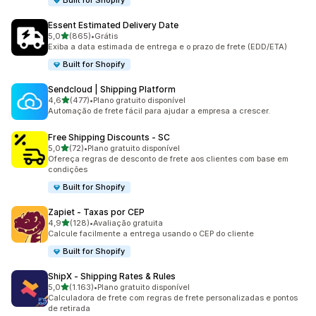
Built for Shopify
Essent Estimated Delivery Date
de 5 estrelas
5,0
(865)
•
Grátis
865 avaliações ao todo
Exiba a data estimada de entrega e o prazo de frete (EDD/ETA)
Built for Shopify
Sendcloud | Shipping Platform
de 5 estrelas
4,6
(477)
•
Plano gratuito disponível
477 avaliações ao todo
Automação de frete fácil para ajudar a empresa a crescer.
Free Shipping Discounts ‑ SC
de 5 estrelas
5,0
(72)
•
Plano gratuito disponível
72 avaliações ao todo
Ofereça regras de desconto de frete aos clientes com base em
condições
Built for Shopify
Zapiet ‑ Taxas por CEP
de 5 estrelas
4,9
(128)
•
Avaliação gratuita
128 avaliações ao todo
Calcule facilmente a entrega usando o CEP do cliente
Built for Shopify
ShipX ‑ Shipping Rates & Rules
de 5 estrelas
5,0
(1.163)
•
Plano gratuito disponível
1163 avaliações ao todo
Calculadora de frete com regras de frete personalizadas e pontos
de retirada