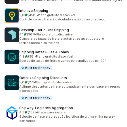
Oculte métodos e taxas de frete no checkout usando várias regras.
Intuitive Shipping
de 5 estrelas
5,0
(458)
•
Plano gratuito disponível
458 avaliações ao todo
Controle como o frete é calculado e exibido no checkout.
Easyship ‑ All in One Shipping
de 5 estrelas
4,1
(361)
•
Plano gratuito disponível
361 avaliações ao todo
Compare as taxas de frete e automatize as etiquetas, o
rastreamento e os tributos
Shipping Rates Rules & Zones
de 5 estrelas
4,9
(38)
•
Plano gratuito disponível
38 avaliações ao todo
Regras de taxas de frete e zonas personalizadas por CEP
Built for Shopify
Octolize Shipping Discounts
de 5 estrelas
5,0
(27)
•
Plano gratuito disponível
27 avaliações ao todo
Aplique descontos de frete automaticamente com base em regras
e condições
Built for Shopify
Shipway: Logistics Aggregation
de 5 estrelas
4,3
(162)
•
Grátis para instalar
162 avaliações ao todo
Solução de frete e agregação logística de última milha para e-
commerce