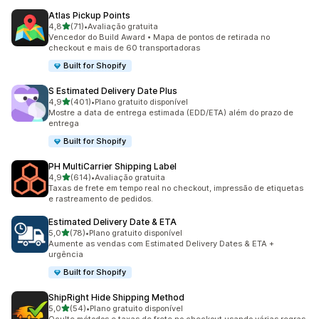
Atlas Pickup Points
de 5 estrelas
4,8
(71)
•
Avaliação gratuita
71 avaliações ao todo
Vencedor do Build Award • Mapa de pontos de retirada no
checkout e mais de 60 transportadoras
Built for Shopify
S Estimated Delivery Date Plus
de 5 estrelas
4,9
(401)
•
Plano gratuito disponível
401 avaliações ao todo
Mostre a data de entrega estimada (EDD/ETA) além do prazo de
entrega
Built for Shopify
PH MultiCarrier Shipping Label
de 5 estrelas
4,9
(614)
•
Avaliação gratuita
614 avaliações ao todo
Taxas de frete em tempo real no checkout, impressão de etiquetas
e rastreamento de pedidos.
Estimated Delivery Date & ETA
de 5 estrelas
5,0
(78)
•
Plano gratuito disponível
78 avaliações ao todo
Aumente as vendas com Estimated Delivery Dates & ETA +
urgência
Built for Shopify
ShipRight Hide Shipping Method
de 5 estrelas
5,0
(54)
•
Plano gratuito disponível
54 avaliações ao todo