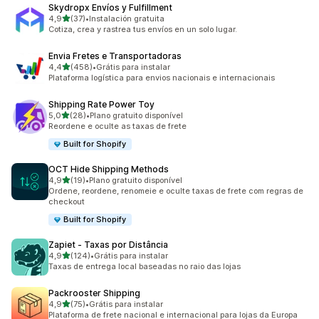
Skydropx Envíos y Fulfillment
de 5 estrelas
4,9
(37)
•
Instalación gratuita
37 avaliações ao todo
Cotiza, crea y rastrea tus envíos en un solo lugar.
Envia Fretes e Transportadoras
de 5 estrelas
4,4
(458)
•
Grátis para instalar
458 avaliações ao todo
Plataforma logística para envios nacionais e internacionais
Shipping Rate Power Toy
de 5 estrelas
5,0
(28)
•
Plano gratuito disponível
28 avaliações ao todo
Reordene e oculte as taxas de frete
Built for Shopify
OCT Hide Shipping Methods
de 5 estrelas
4,9
(19)
•
Plano gratuito disponível
19 avaliações ao todo
Ordene, reordene, renomeie e oculte taxas de frete com regras de
checkout
Built for Shopify
Zapiet ‑ Taxas por Distância
de 5 estrelas
4,9
(124)
•
Grátis para instalar
124 avaliações ao todo
Taxas de entrega local baseadas no raio das lojas
Packrooster Shipping
de 5 estrelas
4,9
(75)
•
Grátis para instalar
75 avaliações ao todo
Plataforma de frete nacional e internacional para lojas da Europa