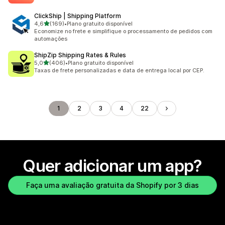
ClickShip | Shipping Platform
de 5 estrelas
4,6
(169)
•
Plano gratuito disponível
169 avaliações ao todo
Economize no frete e simplifique o processamento de pedidos com
automações
ShipZip Shipping Rates & Rules
de 5 estrelas
5,0
(406)
•
Plano gratuito disponível
406 avaliações ao todo
Taxas de frete personalizadas e data de entrega local por CEP.
1
2
3
4
22
Quer adicionar um app?
Faça uma avaliação gratuita da Shopify por 3 dias