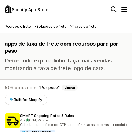
Shopify App Store
Pedidos e frete
Soluções de frete
Taxas de frete
apps de taxa de frete com recursos para por
peso
Deixe tudo explicadinho: faça mais vendas
mostrando a taxa de frete logo de cara.
509 apps com
Por peso
Limpar
Built for Shopify
SMART Shipping Rates & Rules
de 5 estrelas
4,9
(314)
•
Grátis
314 avaliações ao todo
Calculadora de frete por CEP para definir taxas e regras por produto