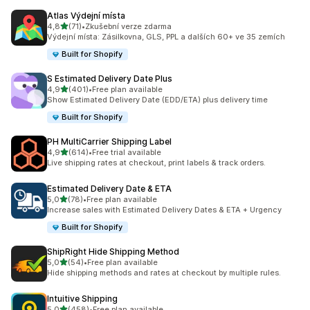
Atlas Výdejní místa
z 5 hvězd
4,8
(71)
•
Zkušební verze zdarma
Celkový počet recenzí: 71
Výdejní místa: Zásilkovna, GLS, PPL a dalších 60+ ve 35 zemích
Built for Shopify
S Estimated Delivery Date Plus
z 5 hvězd
4,9
(401)
•
Free plan available
Celkový počet recenzí: 401
Show Estimated Delivery Date (EDD/ETA) plus delivery time
Built for Shopify
PH MultiCarrier Shipping Label
z 5 hvězd
4,9
(614)
•
Free trial available
Celkový počet recenzí: 614
Live shipping rates at checkout, print labels & track orders.
Estimated Delivery Date & ETA
z 5 hvězd
5,0
(78)
•
Free plan available
Celkový počet recenzí: 78
Increase sales with Estimated Delivery Dates & ETA + Urgency
Built for Shopify
ShipRight Hide Shipping Method
z 5 hvězd
5,0
(54)
•
Free plan available
Celkový počet recenzí: 54
Hide shipping methods and rates at checkout by multiple rules.
Intuitive Shipping
z 5 hvězd
5,0
(458)
•
Free plan available