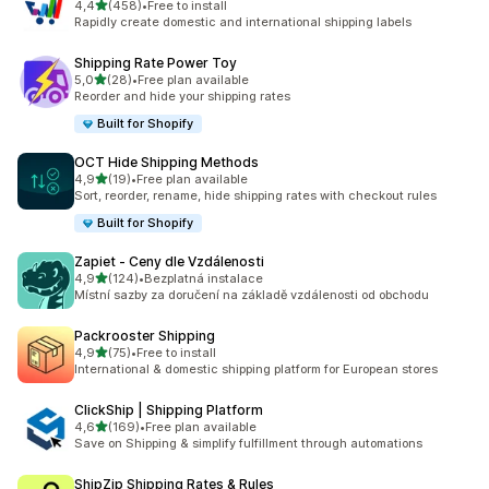
z 5 hvězd
4,4
(458)
•
Free to install
Celkový počet recenzí: 458
Rapidly create domestic and international shipping labels
Shipping Rate Power Toy
z 5 hvězd
5,0
(28)
•
Free plan available
Celkový počet recenzí: 28
Reorder and hide your shipping rates
Built for Shopify
OCT Hide Shipping Methods
z 5 hvězd
4,9
(19)
•
Free plan available
Celkový počet recenzí: 19
Sort, reorder, rename, hide shipping rates with checkout rules
Built for Shopify
Zapiet ‑ Ceny dle Vzdálenosti
z 5 hvězd
4,9
(124)
•
Bezplatná instalace
Celkový počet recenzí: 124
Místní sazby za doručení na základě vzdálenosti od obchodu
Packrooster Shipping
z 5 hvězd
4,9
(75)
•
Free to install
Celkový počet recenzí: 75
International & domestic shipping platform for European stores
ClickShip | Shipping Platform
z 5 hvězd
4,6
(169)
•
Free plan available
Celkový počet recenzí: 169
Save on Shipping & simplify fulfillment through automations
ShipZip Shipping Rates & Rules