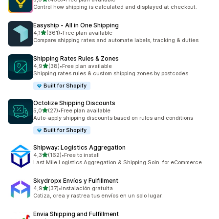
Celkový počet recenzí: 458
Control how shipping is calculated and displayed at checkout.
Easyship ‑ All in One Shipping
z 5 hvězd
4,1
(361)
•
Free plan available
Celkový počet recenzí: 361
Compare shipping rates and automate labels, tracking & duties
Shipping Rates Rules & Zones
z 5 hvězd
4,9
(38)
•
Free plan available
Celkový počet recenzí: 38
Shipping rates rules & custom shipping zones by postcodes
Built for Shopify
Octolize Shipping Discounts
z 5 hvězd
5,0
(27)
•
Free plan available
Celkový počet recenzí: 27
Auto-apply shipping discounts based on rules and conditions
Built for Shopify
Shipway: Logistics Aggregation
z 5 hvězd
4,3
(162)
•
Free to install
Celkový počet recenzí: 162
Last Mile Logistics Aggregation & Shipping Soln. for eCommerce
Skydropx Envíos y Fulfillment
z 5 hvězd
4,9
(37)
•
Instalación gratuita
Celkový počet recenzí: 37
Cotiza, crea y rastrea tus envíos en un solo lugar.
Envia Shipping and Fulfillment