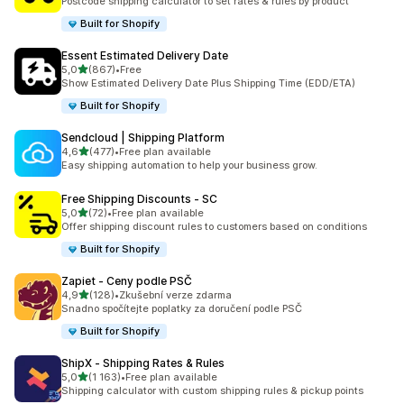
Postcode shipping calculator to set rates & rules by product
Built for Shopify
Essent Estimated Delivery Date
z 5 hvězd
5,0
(867)
•
Free
Celkový počet recenzí: 867
Show Estimated Delivery Date Plus Shipping Time (EDD/ETA)
Built for Shopify
Sendcloud | Shipping Platform
z 5 hvězd
4,6
(477)
•
Free plan available
Celkový počet recenzí: 477
Easy shipping automation to help your business grow.
Free Shipping Discounts ‑ SC
z 5 hvězd
5,0
(72)
•
Free plan available
Celkový počet recenzí: 72
Offer shipping discount rules to customers based on conditions
Built for Shopify
Zapiet ‑ Ceny podle PSČ
z 5 hvězd
4,9
(128)
•
Zkušební verze zdarma
Celkový počet recenzí: 128
Snadno spočítejte poplatky za doručení podle PSČ
Built for Shopify
ShipX ‑ Shipping Rates & Rules
z 5 hvězd
5,0
(1 163)
•
Free plan available
Celkový počet recenzí: 1163
Shipping calculator with custom shipping rules & pickup points