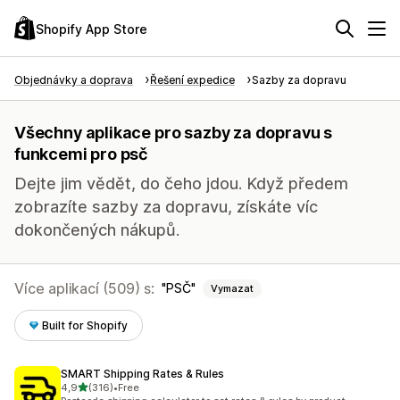
Shopify App Store
Objednávky a doprava
Řešení expedice
Sazby za dopravu
Všechny aplikace pro sazby za dopravu s
funkcemi pro psč
Dejte jim vědět, do čeho jdou. Když předem
zobrazíte sazby za dopravu, získáte víc
dokončených nákupů.
Více aplikací (509) s:
PSČ
Vymazat
Built for Shopify
SMART Shipping Rates & Rules
z 5 hvězd
4,9
(316)
•
Free
Celkový počet recenzí: 316