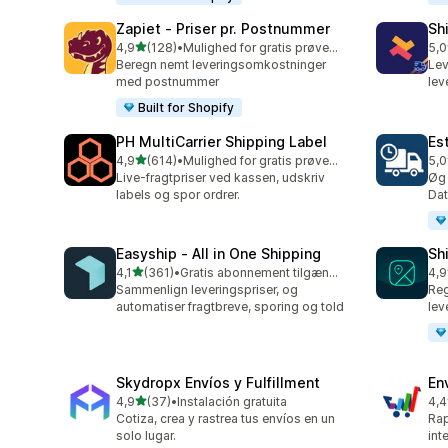
Zapiet ‑ Priser pr. Postnummer
Sh
ud af 5 stjerner
4,9
(128)
•
Mulighed for gratis prøveperiode
5,0
128 anmeldelser i alt
116
Beregn nemt leveringsomkostninger
Lev
med postnummer
lev
Built for Shopify
PH MultiCarrier Shipping Label
Es
ud af 5 stjerner
4,9
(614)
•
Mulighed for gratis prøveperiode
5,0
614 anmeldelser i alt
78 
Live-fragtpriser ved kassen, udskriv
Øg 
labels og spor ordrer.
Dat
Easyship ‑ All in One Shipping
Sh
ud af 5 stjerner
4,1
(361)
•
Gratis abonnement tilgængeligt
4,9
361 anmeldelser i alt
38 
Sammenlign leveringspriser, og
Reg
automatiser fragtbreve, sporing og told
lev
Skydropx Envíos y Fulfillment
En
ud af 5 stjerner
4,9
(37)
•
Instalación gratuita
4,4
37 anmeldelser i alt
458
Cotiza, crea y rastrea tus envíos en un
Rap
solo lugar.
int