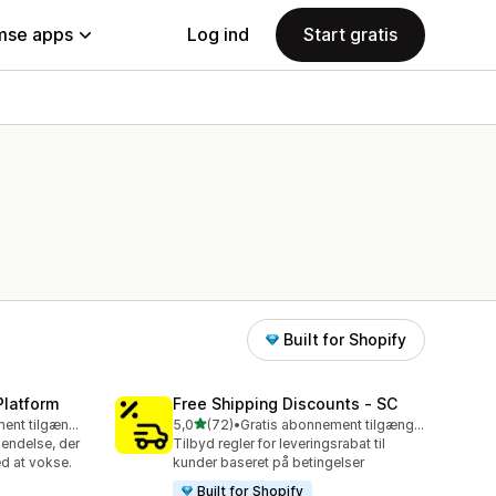
se apps
Log ind
Start gratis
Built for Shopify
Platform
Free Shipping Discounts ‑ SC
ud af 5 stjerner
Gratis abonnement tilgængeligt
5,0
(72)
•
Gratis abonnement tilgængeligt
72 anmeldelser i alt
endelse, der
Tilbyd regler for leveringsrabat til
d at vokse.
kunder baseret på betingelser
Built for Shopify