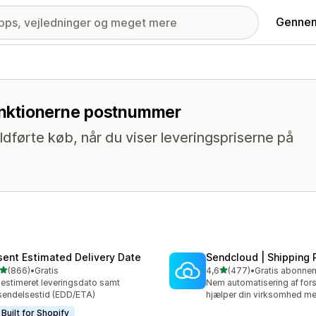
Gennem
funktionerne postnummer
ldførte køb, når du viser leveringspriserne på
sent Estimated Delivery Date
Sendcloud | Shipping 
ud af 5 stjerner
ud af 5 stjerner
(866)
•
Gratis
4,6
(477)
•
 anmeldelser i alt
477 anmeldelser i alt
 estimeret leveringsdato samt
Nem automatisering af fors
sendelsestid (EDD/ETA)
hjælper din virksomhed me
Built for Shopify