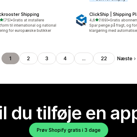
ckrooster Shipping
ClickShip | Shipping P
ud af 5 stjerner
ud af 5 stjerner
(75)
•
Gratis at installere
4,6
(169)
•
anmeldelser i alt
169 anmeldelser i alt
tform til international og national
Spar penge på fragt, og fo
ering for europæiske butikker
klargøring med automatise
Næste
1
2
3
4
…
22
il du tilføje en ap
Prøv Shopify gratis i 3 dage