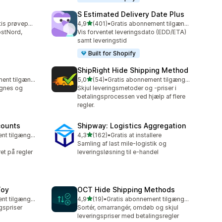
S Estimated Delivery Date Plus
ud af 5 stjerner
Mulighed for gratis prøveperiode
4,9
(401)
•
Gratis abonnement tilgængeligt
401 anmeldelser i alt
stNord,
Vis forventet leveringsdato (EDD/ETA)
samt leveringstid
Built for Shopify
ShipRight Hide Shipping Method
ud af 5 stjerner
Gratis abonnement tilgængeligt
5,0
(54)
•
Gratis abonnement tilgængeligt
54 anmeldelser i alt
egnes og
Skjul leveringsmetoder og -priser i
betalingsprocessen ved hjælp af flere
regler.
counts
Shipway: Logistics Aggregation
ud af 5 stjerner
Gratis abonnement tilgængeligt
4,3
(162)
•
Gratis at installere
162 anmeldelser i alt
Samling af last mile-logistik og
et på regler
leveringsløsning til e-handel
Toy
OCT Hide Shipping Methods
ud af 5 stjerner
Gratis abonnement tilgængeligt
4,9
(19)
•
Gratis abonnement tilgængeligt
19 anmeldelser i alt
ngspriser
Sortér, omarrangér, omdøb og skjul
leveringspriser med betalingsregler