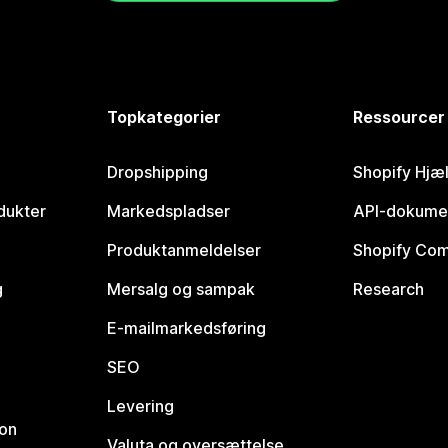
Topkategorier
Ressourcer
Dropshipping
Shopify Hjæ
dukter
Markedspladser
API-dokume
Produktanmeldelser
Shopify Co
g
Mersalg og sampak
Research
E-mailmarkedsføring
SEO
Levering
ion
Valuta og oversættelse