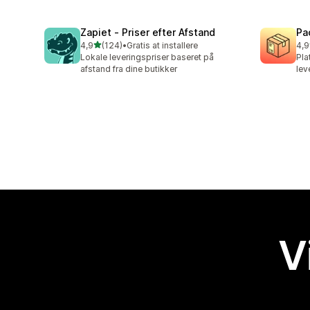
Zapiet ‑ Priser efter Afstand
Pa
ud af 5 stjerner
4,9
(124)
•
Gratis at installere
4,9
124 anmeldelser i alt
75 
Lokale leveringspriser baseret på
Pla
afstand fra dine butikker
lev
V