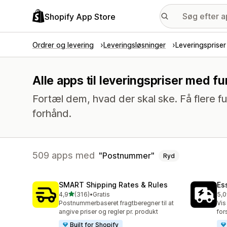
Shopify App Store
Ordrer og levering
Leveringsløsninger
Leveringspriser
Alle apps til leveringspriser med 
Fortæl dem, hvad der skal ske. Få flere fu
forhånd.
509 apps med
Postnummer
Ryd
SMART Shipping Rates & Rules
Es
ud af 5 stjerner
4,9
(316)
•
Gratis
5,0
316 anmeldelser i alt
866
Postnummerbaseret fragtberegner til at
Vis
angive priser og regler pr. produkt
for
Built for Shopify