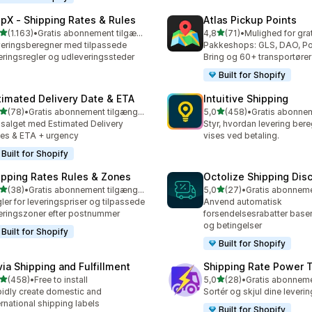
ipX ‑ Shipping Rates & Rules
Atlas Pickup Points
ud af 5 stjerner
ud af 5 stjerner
(1.163)
•
Gratis abonnement tilgængeligt
4,8
(71)
•
3 anmeldelser i alt
71 anmeldelser i alt
eringsberegner med tilpassede
Pakkeshops: GLS, DAO, Po
eringsregler og udleveringssteder
Bring og 60+ transportører
Built for Shopify
timated Delivery Date & ETA
Intuitive Shipping
ud af 5 stjerner
ud af 5 stjerner
(78)
•
Gratis abonnement tilgængeligt
5,0
(458)
•
anmeldelser i alt
458 anmeldelser i alt
salget med Estimated Delivery
Styr, hvordan levering ber
es & ETA + urgency
vises ved betaling.
Built for Shopify
ipping Rates Rules & Zones
Octolize Shipping Dis
ud af 5 stjerner
ud af 5 stjerner
(38)
•
Gratis abonnement tilgængeligt
5,0
(27)
•
anmeldelser i alt
27 anmeldelser i alt
ler for leveringspriser og tilpassede
Anvend automatisk
eringszoner efter postnummer
forsendelsesrabatter baser
og betingelser
Built for Shopify
Built for Shopify
via Shipping and Fulfillment
Shipping Rate Power 
ud af 5 stjerner
ud af 5 stjerner
(458)
•
Free to install
5,0
(28)
•
 anmeldelser i alt
28 anmeldelser i alt
idly create domestic and
Sortér og skjul dine leveri
ernational shipping labels
Built for Shopify