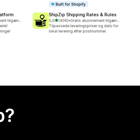
Built for Shopify
latform
ShipZip Shipping Rates & Rules
ud af 5 stjerner
Gratis abonnement tilgængeligt
5,0
(406)
•
Gratis abonnement tilgængeligt
406 anmeldelser i alt
renkl
Tilpassede leveringspriser og dato for
ringer
lokal levering efter postnummer.
p?