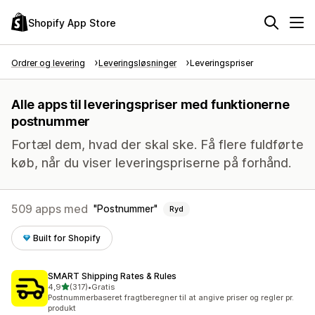
Shopify App Store
Ordrer og levering
Leveringsløsninger
Leveringspriser
Alle apps til leveringspriser med funktionerne
postnummer
Fortæl dem, hvad der skal ske. Få flere fuldførte
køb, når du viser leveringspriserne på forhånd.
509 apps med
Postnummer
Ryd
Built for Shopify
SMART Shipping Rates & Rules
ud af 5 stjerner
4,9
(317)
•
Gratis
317 anmeldelser i alt
Postnummerbaseret fragtberegner til at angive priser og regler pr.
produkt