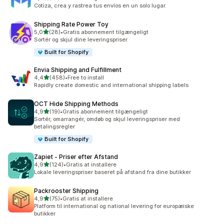
37 anmeldelser i alt
Cotiza, crea y rastrea tus envíos en un solo lugar.
Shipping Rate Power Toy
ud af 5 stjerner
5,0
(28)
•
Gratis abonnement tilgængeligt
28 anmeldelser i alt
Sortér og skjul dine leveringspriser
Built for Shopify
Envia Shipping and Fulfillment
ud af 5 stjerner
4,4
(458)
•
Free to install
458 anmeldelser i alt
Rapidly create domestic and international shipping labels
OCT Hide Shipping Methods
ud af 5 stjerner
4,9
(19)
•
Gratis abonnement tilgængeligt
19 anmeldelser i alt
Sortér, omarrangér, omdøb og skjul leveringspriser med
betalingsregler
Built for Shopify
Zapiet ‑ Priser efter Afstand
ud af 5 stjerner
4,9
(124)
•
Gratis at installere
124 anmeldelser i alt
Lokale leveringspriser baseret på afstand fra dine butikker
Packrooster Shipping
ud af 5 stjerner
4,9
(75)
•
Gratis at installere
75 anmeldelser i alt
Platform til international og national levering for europæiske
butikker