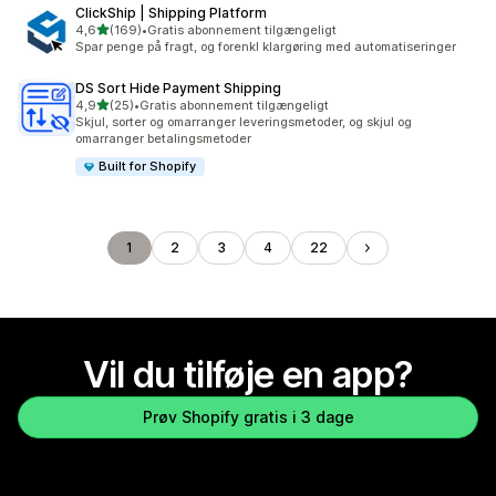
ClickShip | Shipping Platform
ud af 5 stjerner
4,6
(169)
•
Gratis abonnement tilgængeligt
169 anmeldelser i alt
Spar penge på fragt, og forenkl klargøring med automatiseringer
DS Sort Hide Payment Shipping
ud af 5 stjerner
4,9
(25)
•
Gratis abonnement tilgængeligt
25 anmeldelser i alt
Skjul, sorter og omarranger leveringsmetoder, og skjul og
omarranger betalingsmetoder
Built for Shopify
1
2
3
4
22
Vil du tilføje en app?
Prøv Shopify gratis i 3 dage