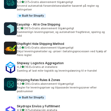
ud af 5 stjerner
5,0
(27)
•
Gratis abonnement tilgængeligt
27 anmeldelser i alt
Anvend automatisk forsendelsesrabatter baseret på regler og
betingelser
Built for Shopify
Easyship ‑ All in One Shipping
ud af 5 stjerner
4,1
(361)
•
Gratis abonnement tilgængeligt
361 anmeldelser i alt
Sammenlign leveringspriser, og automatiser fragtbreve, sporing og
told
ShipRight Hide Shipping Method
ud af 5 stjerner
5,0
(54)
•
Gratis abonnement tilgængeligt
54 anmeldelser i alt
Skjul leveringsmetoder og -priser i betalingsprocessen ved hjælp af
flere regler.
Shipway: Logistics Aggregation
ud af 5 stjerner
4,3
(163)
•
Gratis at installere
163 anmeldelser i alt
Samling af last mile-logistik og leveringsløsning til e-handel
Shipping Rates Rules & Zones
ud af 5 stjerner
4,9
(38)
•
Gratis abonnement tilgængeligt
38 anmeldelser i alt
Regler for leveringspriser og tilpassede leveringszoner efter
postnummer
Built for Shopify
Skydropx Envíos y Fulfillment
ud af 5 stjerner
4,9
(37)
•
Instalación gratuita