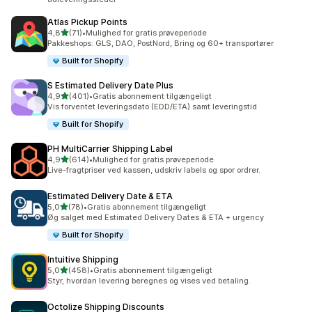
Atlas Pickup Points
ud af 5 stjerner
4,8
(71)
•
Mulighed for gratis prøveperiode
71 anmeldelser i alt
Pakkeshops: GLS, DAO, PostNord, Bring og 60+ transportører
Built for Shopify
S Estimated Delivery Date Plus
ud af 5 stjerner
4,9
(401)
•
Gratis abonnement tilgængeligt
401 anmeldelser i alt
Vis forventet leveringsdato (EDD/ETA) samt leveringstid
Built for Shopify
PH MultiCarrier Shipping Label
ud af 5 stjerner
4,9
(614)
•
Mulighed for gratis prøveperiode
614 anmeldelser i alt
Live-fragtpriser ved kassen, udskriv labels og spor ordrer.
Estimated Delivery Date & ETA
ud af 5 stjerner
5,0
(78)
•
Gratis abonnement tilgængeligt
78 anmeldelser i alt
Øg salget med Estimated Delivery Dates & ETA + urgency
Built for Shopify
Intuitive Shipping
ud af 5 stjerner
5,0
(458)
•
Gratis abonnement tilgængeligt
458 anmeldelser i alt
Styr, hvordan levering beregnes og vises ved betaling.
Octolize Shipping Discounts