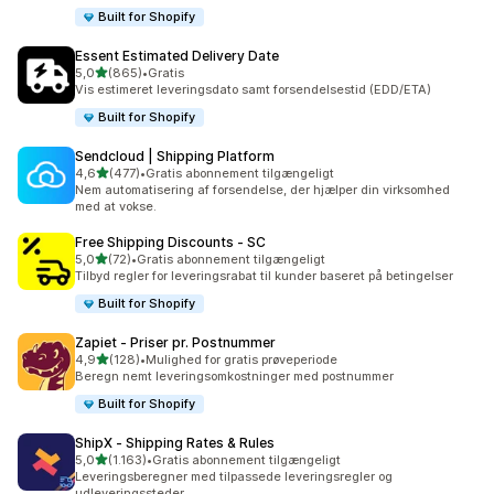
Built for Shopify
Essent Estimated Delivery Date
ud af 5 stjerner
5,0
(865)
•
Gratis
865 anmeldelser i alt
Vis estimeret leveringsdato samt forsendelsestid (EDD/ETA)
Built for Shopify
Sendcloud | Shipping Platform
ud af 5 stjerner
4,6
(477)
•
Gratis abonnement tilgængeligt
477 anmeldelser i alt
Nem automatisering af forsendelse, der hjælper din virksomhed
med at vokse.
Free Shipping Discounts ‑ SC
ud af 5 stjerner
5,0
(72)
•
Gratis abonnement tilgængeligt
72 anmeldelser i alt
Tilbyd regler for leveringsrabat til kunder baseret på betingelser
Built for Shopify
Zapiet ‑ Priser pr. Postnummer
ud af 5 stjerner
4,9
(128)
•
Mulighed for gratis prøveperiode
128 anmeldelser i alt
Beregn nemt leveringsomkostninger med postnummer
Built for Shopify
ShipX ‑ Shipping Rates & Rules
ud af 5 stjerner
5,0
(1.163)
•
Gratis abonnement tilgængeligt
1163 anmeldelser i alt
Leveringsberegner med tilpassede leveringsregler og
udleveringssteder