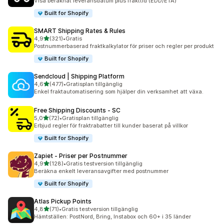
Visa beräknat leveransdatum plus frakttid (EDD/ETA)
Built for Shopify
SMART Shipping Rates & Rules
av 5 stjärnor
4,9
(321)
•
Gratis
321 recensioner totalt
Postnummerbaserad fraktkalkylator för priser och regler per produkt
Built for Shopify
Sendcloud | Shipping Platform
av 5 stjärnor
4,6
(477)
•
Gratisplan tillgänglig
477 recensioner totalt
Enkel fraktautomatisering som hjälper din verksamhet att växa.
Free Shipping Discounts ‑ SC
av 5 stjärnor
5,0
(72)
•
Gratisplan tillgänglig
72 recensioner totalt
Erbjud regler för fraktrabatter till kunder baserat på villkor
Built for Shopify
Zapiet ‑ Priser per Postnummer
av 5 stjärnor
4,9
(128)
•
Gratis testversion tillgänglig
128 recensioner totalt
Beräkna enkelt leveransavgifter med postnummer
Built for Shopify
Atlas Pickup Points
av 5 stjärnor
4,8
(71)
•
Gratis testversion tillgänglig
71 recensioner totalt
Hämtställen: PostNord, Bring, Instabox och 60+ i 35 länder