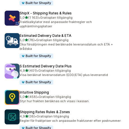
Built for Shopify
ShipX ‑ Shipping Rates & Rules
av 5 stjärnor
5,0
(1 163)
•
Gratisplan tillgänglig
1163 recensioner totalt
Fraktkalkylator med anpassade fraktregler och
upphämtningsplatser
Estimated Delivery Date & ETA
av 5 stjärnor
5,0
(78)
•
Gratisplan tillgänglig
78 recensioner totalt
Öka försäljningen med beräknade leveransdatum och ETA +
brådska
Built for Shopify
S Estimated Delivery Date Plus
av 5 stjärnor
4,9
(401)
•
Gratisplan tillgänglig
401 recensioner totalt
Visa beräknat leveransdatum (EDD/ETA) plus leveranstid
Built for Shopify
Intuitive Shipping
av 5 stjärnor
5,0
(458)
•
Gratisplan tillgänglig
458 recensioner totalt
Styr hur frakten beräknas och visas i kassan.
Shipping Rates Rules & Zones
av 5 stjärnor
4,9
(38)
•
Gratisplan tillgänglig
38 recensioner totalt
Regler för fraktpriser och anpassade fraktzoner efter postnummer
Built for Shopify