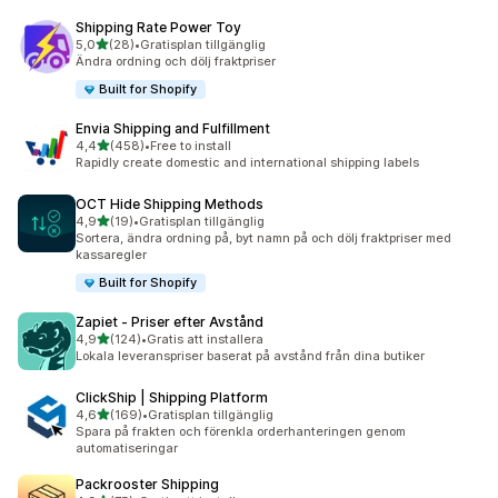
Shipping Rate Power Toy
av 5 stjärnor
5,0
(28)
•
Gratisplan tillgänglig
28 recensioner totalt
Ändra ordning och dölj fraktpriser
Built for Shopify
Envia Shipping and Fulfillment
av 5 stjärnor
4,4
(458)
•
Free to install
458 recensioner totalt
Rapidly create domestic and international shipping labels
OCT Hide Shipping Methods
av 5 stjärnor
4,9
(19)
•
Gratisplan tillgänglig
19 recensioner totalt
Sortera, ändra ordning på, byt namn på och dölj fraktpriser med
kassaregler
Built for Shopify
Zapiet ‑ Priser efter Avstånd
av 5 stjärnor
4,9
(124)
•
Gratis att installera
124 recensioner totalt
Lokala leveranspriser baserat på avstånd från dina butiker
ClickShip | Shipping Platform
av 5 stjärnor
4,6
(169)
•
Gratisplan tillgänglig
169 recensioner totalt
Spara på frakten och förenkla orderhanteringen genom
automatiseringar
Packrooster Shipping