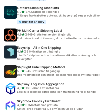
Octolize Shipping Discounts
av 5 stjärnor
5,0
(27)
•
Gratisplan tillgänglig
27 recensioner totalt
Tillämpa fraktrabatter automatiskt baserat på regler och villkor
Built for Shopify
PH MultiCarrier Shipping Label
av 5 stjärnor
4,9
(614)
•
Gratis testversion tillgänglig
614 recensioner totalt
Fraktpriser i realtid i kassan, skriv ut etiketter och spåra ordrar.
Easyship ‑ All in One Shipping
av 5 stjärnor
4,1
(361)
•
Gratisplan tillgänglig
361 recensioner totalt
Jämför fraktpriser och automatisera etiketter, spårning och
tullavgifter
ShipRight Hide Shipping Method
av 5 stjärnor
5,0
(54)
•
Gratisplan tillgänglig
54 recensioner totalt
Dölj fraktmetoder och priser i kassan med hjälp av flera regler.
Shipway: Logistics Aggregation
av 5 stjärnor
4,3
(163)
•
Gratis att installera
163 recensioner totalt
Last mile-logistikaggregering och fraktlösning för e-handel
Skydropx Envíos y Fulfillment
av 5 stjärnor
4,9
(37)
•
Instalación gratuita
37 recensioner totalt
Cotiza, crea y rastrea tus envíos en un solo lugar.