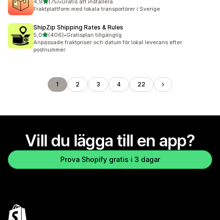
av 5 stjärnor
4,9
(75)
•
Gratis att installera
75 recensioner totalt
Fraktplattform med lokala transportörer i Sverige
ShipZip Shipping Rates & Rules
av 5 stjärnor
5,0
(406)
•
Gratisplan tillgänglig
406 recensioner totalt
Anpassade fraktpriser och datum för lokal leverans efter
postnummer.
1
2
3
4
22
Vill du lägga till en app?
Prova Shopify gratis i 3 dagar