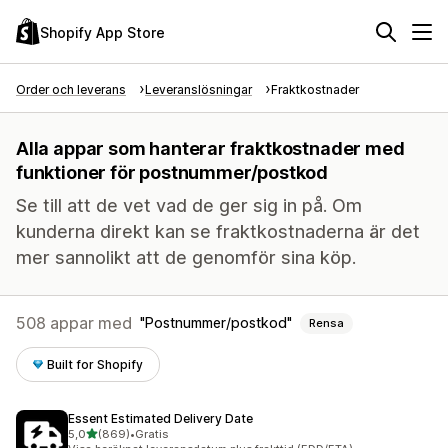
Shopify App Store
Order och leverans
Leveranslösningar
Fraktkostnader
Alla appar som hanterar fraktkostnader med
funktioner för postnummer/postkod
Se till att de vet vad de ger sig in på. Om
kunderna direkt kan se fraktkostnaderna är det
mer sannolikt att de genomför sina köp.
508 appar med
Postnummer/postkod
Rensa
Built for Shopify
Essent Estimated Delivery Date
av 5 stjärnor
5,0
(869)
•
Gratis
869 recensioner totalt