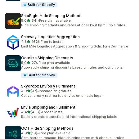
Built for Shopify
ShipRight Hide Shipping Method
z 5 hvězd
5,0
(54)
•
Free plan available
Celkový počet recenzí: 54
Hide shipping methods and rates at checkout by multiple rules.
Shipway: Logistics Aggregation
z 5 hvězd
4,3
(162)
•
Free to install
Celkový počet recenzí: 162
Last Mile Logistics Aggregation & Shipping Soln. for eCommerce
Octolize Shipping Discounts
z 5 hvězd
5,0
(27)
•
Free plan available
Celkový počet recenzí: 27
Auto-apply shipping discounts based on rules and conditions
Built for Shopify
Skydropx Envíos y Fulfillment
z 5 hvězd
4,9
(37)
•
Instalación gratuita
Celkový počet recenzí: 37
Cotiza, crea y rastrea tus envíos en un solo lugar.
Envia Shipping and Fulfillment
z 5 hvězd
4,4
(458)
•
Free to install
Celkový počet recenzí: 458
Rapidly create domestic and international shipping labels
OCT Hide Shipping Methods
z 5 hvězd
4,9
(19)
•
Free plan available
Celkový počet recenzí: 19
Sort, reorder, rename, hide shipping rates with checkout rules