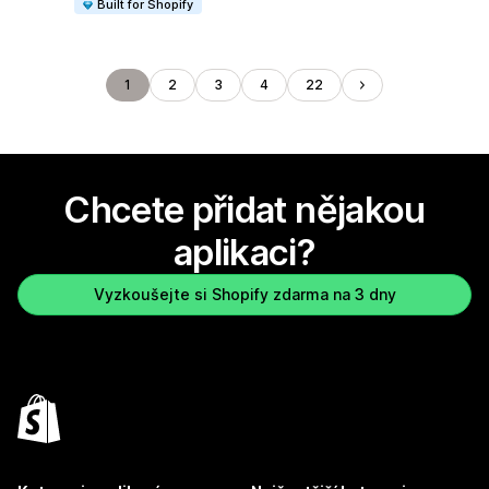
Built for Shopify
1
2
3
4
22
Chcete přidat nějakou
aplikaci?
Vyzkoušejte si Shopify zdarma na 3 dny