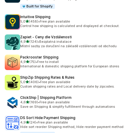
Built for Shopify
Intuitive Shipping
z 5 hvězd
5,0
(458)
•
Free plan available
Celkový počet recenzí: 458
Control how shipping is calculated and displayed at checkout.
Zapiet ‑ Ceny dle Vzdálenosti
z 5 hvězd
4,9
(124)
•
Bezplatná instalace
Celkový počet recenzí: 124
Místní sazby za doručení na základě vzdálenosti od obchodu
Packrooster Shipping
z 5 hvězd
4,9
(75)
•
Free to install
Celkový počet recenzí: 75
International & domestic shipping platform for European stores
ShipZip Shipping Rates & Rules
z 5 hvězd
5,0
(406)
•
Free plan available
Celkový počet recenzí: 406
Custom shipping rates and Local delivery date by zipcodes.
ClickShip | Shipping Platform
z 5 hvězd
4,6
(169)
•
Free plan available
Celkový počet recenzí: 169
Save on Shipping & simplify fulfillment through automations
DS Sort Hide Payment Shipping
z 5 hvězd
4,9
(24)
•
Free plan available
Celkový počet recenzí: 24
Hide sort reorder Shipping method, Hide reorder payment method