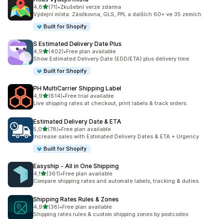
z 5 hvězd
4,8
(71)
•
Zkušební verze zdarma
Celkový počet recenzí: 71
Výdejní místa: Zásilkovna, GLS, PPL a dalších 60+ ve 35 zemích
Built for Shopify
S Estimated Delivery Date Plus
z 5 hvězd
4,9
(402)
•
Free plan available
Celkový počet recenzí: 402
Show Estimated Delivery Date (EDD/ETA) plus delivery time
Built for Shopify
PH MultiCarrier Shipping Label
z 5 hvězd
4,9
(614)
•
Free trial available
Celkový počet recenzí: 614
Live shipping rates at checkout, print labels & track orders.
Estimated Delivery Date & ETA
z 5 hvězd
5,0
(78)
•
Free plan available
Celkový počet recenzí: 78
Increase sales with Estimated Delivery Dates & ETA + Urgency
Built for Shopify
Easyship ‑ All in One Shipping
z 5 hvězd
4,1
(361)
•
Free plan available
Celkový počet recenzí: 361
Compare shipping rates and automate labels, tracking & duties
Shipping Rates Rules & Zones
z 5 hvězd
4,9
(38)
•
Free plan available
Celkový počet recenzí: 38
Shipping rates rules & custom shipping zones by postcodes