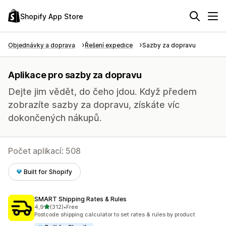
Shopify App Store
Objednávky a doprava
Řešení expedice
Sazby za dopravu
Aplikace pro sazby za dopravu
Dejte jim vědět, do čeho jdou. Když předem
zobrazíte sazby za dopravu, získáte víc
dokončených nákupů.
Počet aplikací: 508
Built for Shopify
SMART Shipping Rates & Rules
z 5 hvězd
4,9
(312)
•
Free
Celkový počet recenzí: 312
Postcode shipping calculator to set rates & rules by product