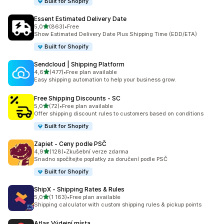
Built for Shopify
Essent Estimated Delivery Date
z 5 hvězd
5,0
(863)
•
Free
Celkový počet recenzí: 863
Show Estimated Delivery Date Plus Shipping Time (EDD/ETA)
Built for Shopify
Sendcloud | Shipping Platform
z 5 hvězd
4,6
(477)
•
Free plan available
Celkový počet recenzí: 477
Easy shipping automation to help your business grow.
Free Shipping Discounts ‑ SC
z 5 hvězd
5,0
(72)
•
Free plan available
Celkový počet recenzí: 72
Offer shipping discount rules to customers based on conditions
Built for Shopify
Zapiet ‑ Ceny podle PSČ
z 5 hvězd
4,9
(128)
•
Zkušební verze zdarma
Celkový počet recenzí: 128
Snadno spočítejte poplatky za doručení podle PSČ
Built for Shopify
ShipX ‑ Shipping Rates & Rules
z 5 hvězd
5,0
(1 163)
•
Free plan available
Celkový počet recenzí: 1163
Shipping calculator with custom shipping rules & pickup points
Atlas Výdejní místa