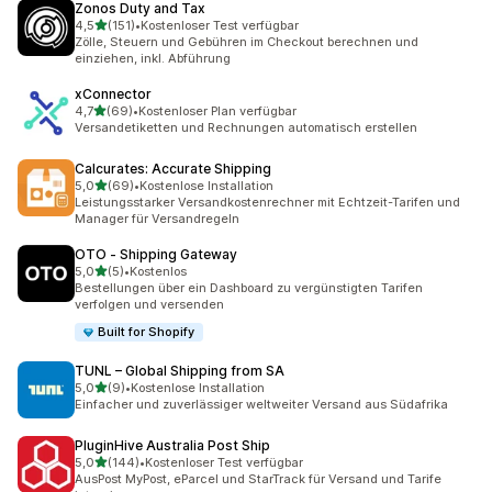
Zonos Duty and Tax
von 5 Sternen
4,5
(151)
•
Kostenloser Test verfügbar
151 Rezensionen insgesamt
Zölle, Steuern und Gebühren im Checkout berechnen und
einziehen, inkl. Abführung
xConnector
von 5 Sternen
4,7
(69)
•
Kostenloser Plan verfügbar
69 Rezensionen insgesamt
Versandetiketten und Rechnungen automatisch erstellen
Calcurates: Accurate Shipping
von 5 Sternen
5,0
(69)
•
Kostenlose Installation
69 Rezensionen insgesamt
Leistungsstarker Versandkostenrechner mit Echtzeit-Tarifen und
Manager für Versandregeln
OTO ‑ Shipping Gateway
von 5 Sternen
5,0
(5)
•
Kostenlos
5 Rezensionen insgesamt
Bestellungen über ein Dashboard zu vergünstigten Tarifen
verfolgen und versenden
Built for Shopify
TUNL – Global Shipping from SA
von 5 Sternen
5,0
(9)
•
Kostenlose Installation
9 Rezensionen insgesamt
Einfacher und zuverlässiger weltweiter Versand aus Südafrika
PluginHive Australia Post Ship
von 5 Sternen
5,0
(144)
•
Kostenloser Test verfügbar
144 Rezensionen insgesamt
AusPost MyPost, eParcel und StarTrack für Versand und Tarife