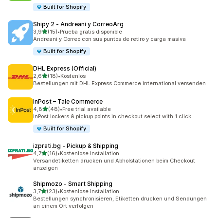
Built for Shopify
Shipy 2 ‑ Andreani y CorreoArg
von 5 Sternen
3,9
(15)
•
Prueba gratis disponible
15 Rezensionen insgesamt
Andreani y Correo con sus puntos de retiro y carga masiva
Built for Shopify
DHL Express (Official)
von 5 Sternen
2,6
(18)
•
Kostenlos
18 Rezensionen insgesamt
Bestellungen mit DHL Express Commerce international versenden
InPost – Tale Commerce
von 5 Sternen
4,8
(48)
•
Free trial available
48 Rezensionen insgesamt
InPost lockers & pickup points in checkout select with 1 click
Built for Shopify
izprati.bg ‑ Pickup & Shipping
von 5 Sternen
4,7
(16)
•
Kostenlose Installation
16 Rezensionen insgesamt
Versandetiketten drucken und Abholstationen beim Checkout
anzeigen
Shipmozo ‑ Smart Shipping
von 5 Sternen
3,7
(23)
•
Kostenlose Installation
23 Rezensionen insgesamt
Bestellungen synchronisieren, Etiketten drucken und Sendungen
an einem Ort verfolgen