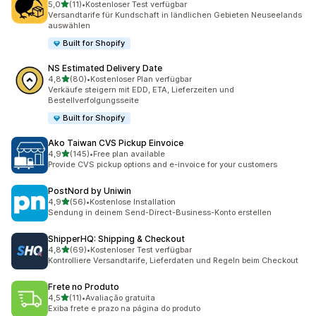
von 5 Sternen
5,0
(11)
•
Kostenloser Test verfügbar
11 Rezensionen insgesamt
Versandtarife für Kundschaft in ländlichen Gebieten Neuseelands
auswählen
Built for Shopify
NS Estimated Delivery Date
von 5 Sternen
4,8
(80)
•
Kostenloser Plan verfügbar
80 Rezensionen insgesamt
Verkäufe steigern mit EDD, ETA, Lieferzeiten und
Bestellverfolgungsseite
Built for Shopify
Ako Taiwan CVS Pickup Einvoice
von 5 Sternen
4,9
(145)
•
Free plan available
145 Rezensionen insgesamt
Provide CVS pickup options and e-invoice for your customers
PostNord by Uniwin
von 5 Sternen
4,9
(56)
•
Kostenlose Installation
56 Rezensionen insgesamt
Sendung in deinem Send-Direct-Business-Konto erstellen
ShipperHQ: Shipping & Checkout
von 5 Sternen
4,8
(69)
•
Kostenloser Test verfügbar
69 Rezensionen insgesamt
Kontrolliere Versandtarife, Lieferdaten und Regeln beim Checkout
Frete no Produto
von 5 Sternen
4,5
(11)
•
Avaliação gratuita
11 Rezensionen insgesamt
Exiba frete e prazo na página do produto