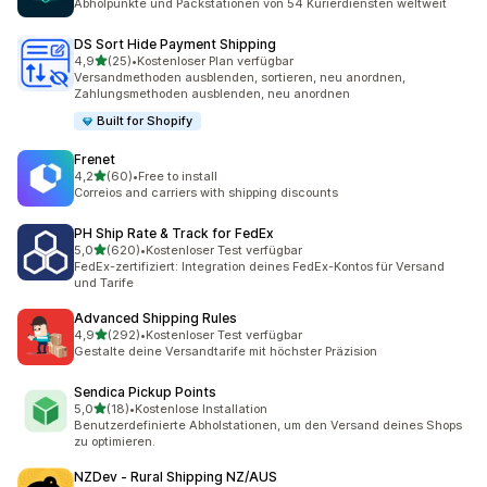
Abholpunkte und Packstationen von 54 Kurierdiensten weltweit
DS Sort Hide Payment Shipping
von 5 Sternen
4,9
(25)
•
Kostenloser Plan verfügbar
25 Rezensionen insgesamt
Versandmethoden ausblenden, sortieren, neu anordnen,
Zahlungsmethoden ausblenden, neu anordnen
Built for Shopify
Frenet
von 5 Sternen
4,2
(60)
•
Free to install
60 Rezensionen insgesamt
Correios and carriers with shipping discounts
PH Ship Rate & Track for FedEx
von 5 Sternen
5,0
(620)
•
Kostenloser Test verfügbar
620 Rezensionen insgesamt
FedEx-zertifiziert: Integration deines FedEx-Kontos für Versand
und Tarife
Advanced Shipping Rules
von 5 Sternen
4,9
(292)
•
Kostenloser Test verfügbar
292 Rezensionen insgesamt
Gestalte deine Versandtarife mit höchster Präzision
Sendica Pickup Points
von 5 Sternen
5,0
(18)
•
Kostenlose Installation
18 Rezensionen insgesamt
Benutzerdefinierte Abholstationen, um den Versand deines Shops
zu optimieren.
NZDev ‑ Rural Shipping NZ/AUS