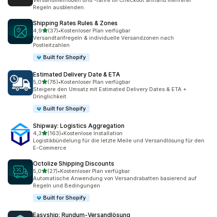
Versandmethoden und -tarife im Checkout anhand mehrerer
Regeln ausblenden.
Shipping Rates Rules & Zones
von 5 Sternen
4,9
(37)
•
Kostenloser Plan verfügbar
37 Rezensionen insgesamt
Versandtarifregeln & individuelle Versandzonen nach
Postleitzahlen
Built for Shopify
Estimated Delivery Date & ETA
von 5 Sternen
5,0
(78)
•
Kostenloser Plan verfügbar
78 Rezensionen insgesamt
Steigere den Umsatz mit Estimated Delivery Dates & ETA +
Dringlichkeit
Built for Shopify
Shipway: Logistics Aggregation
von 5 Sternen
4,3
(163)
•
Kostenlose Installation
163 Rezensionen insgesamt
Logistikbündelung für die letzte Meile und Versandlösung für den
E-Commerce
Octolize Shipping Discounts
von 5 Sternen
5,0
(27)
•
Kostenloser Plan verfügbar
27 Rezensionen insgesamt
Automatische Anwendung von Versandrabatten basierend auf
Regeln und Bedingungen
Built for Shopify
Easyship: Rundum‑Versandlösung