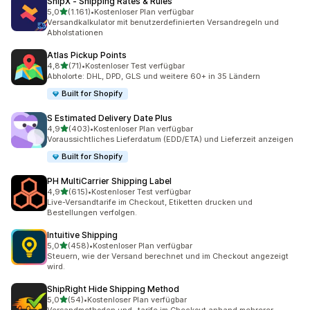
ShipX ‑ Shipping Rates & Rules
von 5 Sternen
5,0
(1.161)
•
Kostenloser Plan verfügbar
1161 Rezensionen insgesamt
Versandkalkulator mit benutzerdefinierten Versandregeln und
Abholstationen
Atlas Pickup Points
von 5 Sternen
4,8
(71)
•
Kostenloser Test verfügbar
71 Rezensionen insgesamt
Abholorte: DHL, DPD, GLS und weitere 60+ in 35 Ländern
Built for Shopify
S Estimated Delivery Date Plus
von 5 Sternen
4,9
(403)
•
Kostenloser Plan verfügbar
403 Rezensionen insgesamt
Voraussichtliches Lieferdatum (EDD/ETA) und Lieferzeit anzeigen
Built for Shopify
PH MultiCarrier Shipping Label
von 5 Sternen
4,9
(615)
•
Kostenloser Test verfügbar
615 Rezensionen insgesamt
Live-Versandtarife im Checkout, Etiketten drucken und
Bestellungen verfolgen.
Intuitive Shipping
von 5 Sternen
5,0
(458)
•
Kostenloser Plan verfügbar
458 Rezensionen insgesamt
Steuern, wie der Versand berechnet und im Checkout angezeigt
wird.
ShipRight Hide Shipping Method
von 5 Sternen
5,0
(54)
•
Kostenloser Plan verfügbar
54 Rezensionen insgesamt