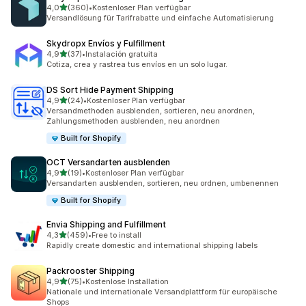
von 5 Sternen
4,0
(360)
•
Kostenloser Plan verfügbar
360 Rezensionen insgesamt
Versandlösung für Tarifrabatte und einfache Automatisierung
Skydropx Envíos y Fulfillment
von 5 Sternen
4,9
(37)
•
Instalación gratuita
37 Rezensionen insgesamt
Cotiza, crea y rastrea tus envíos en un solo lugar.
DS Sort Hide Payment Shipping
von 5 Sternen
4,9
(24)
•
Kostenloser Plan verfügbar
24 Rezensionen insgesamt
Versandmethoden ausblenden, sortieren, neu anordnen,
Zahlungsmethoden ausblenden, neu anordnen
Built for Shopify
OCT Versandarten ausblenden
von 5 Sternen
4,9
(19)
•
Kostenloser Plan verfügbar
19 Rezensionen insgesamt
Versandarten ausblenden, sortieren, neu ordnen, umbenennen
Built for Shopify
Envia Shipping and Fulfillment
von 5 Sternen
4,3
(459)
•
Free to install
459 Rezensionen insgesamt
Rapidly create domestic and international shipping labels
Packrooster Shipping
von 5 Sternen
4,9
(75)
•
Kostenlose Installation
75 Rezensionen insgesamt
Nationale und internationale Versandplattform für europäische
Shops