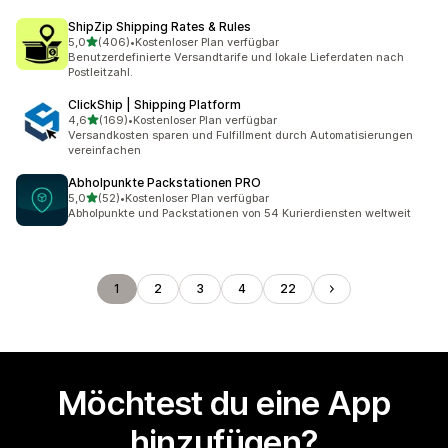
ShipZip Shipping Rates & Rules
von 5 Sternen
5,0
(406)
•
Kostenloser Plan verfügbar
406 Rezensionen insgesamt
Benutzerdefinierte Versandtarife und lokale Lieferdaten nach
Postleitzahl.
ClickShip | Shipping Platform
von 5 Sternen
4,6
(169)
•
Kostenloser Plan verfügbar
169 Rezensionen insgesamt
Versandkosten sparen und Fulfillment durch Automatisierungen
vereinfachen
Abholpunkte Packstationen PRO
von 5 Sternen
5,0
(52)
•
Kostenloser Plan verfügbar
52 Rezensionen insgesamt
Abholpunkte und Packstationen von 54 Kurierdiensten weltweit
1
2
3
4
22
Möchtest du eine App
hinzufügen?