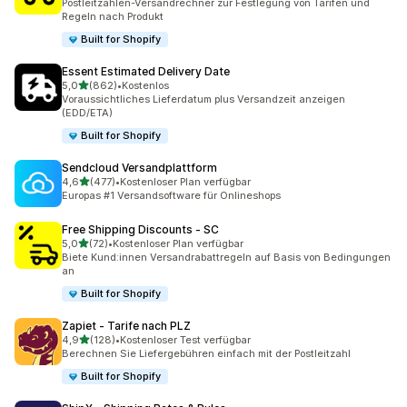
Postleitzahlen-Versandrechner zur Festlegung von Tarifen und
Regeln nach Produkt
Built for Shopify
Essent Estimated Delivery Date
von 5 Sternen
5,0
(862)
•
Kostenlos
862 Rezensionen insgesamt
Voraussichtliches Lieferdatum plus Versandzeit anzeigen
(EDD/ETA)
Built for Shopify
Sendcloud Versandplattform
von 5 Sternen
4,6
(477)
•
Kostenloser Plan verfügbar
477 Rezensionen insgesamt
Europas #1 Versandsoftware für Onlineshops
Free Shipping Discounts ‑ SC
von 5 Sternen
5,0
(72)
•
Kostenloser Plan verfügbar
72 Rezensionen insgesamt
Biete Kund:innen Versandrabattregeln auf Basis von Bedingungen
an
Built for Shopify
Zapiet ‑ Tarife nach PLZ
von 5 Sternen
4,9
(128)
•
Kostenloser Test verfügbar
128 Rezensionen insgesamt
Berechnen Sie Liefergebühren einfach mit der Postleitzahl
Built for Shopify