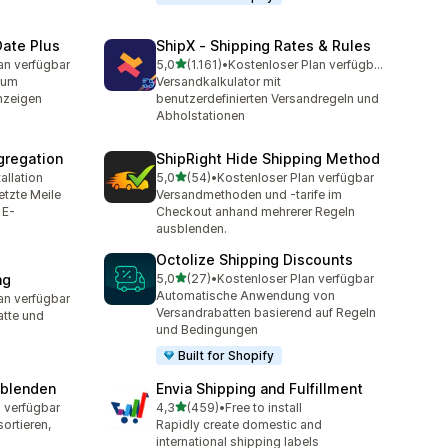
Date Plus
ShipX ‑ Shipping Rates & Rules
von 5 Sternen
an verfügbar
5,0
(1.161)
•
Kostenloser Plan verfügbar
mt
1161 Rezensionen insgesamt
tum
Versandkalkulator mit
nzeigen
benutzerdefinierten Versandregeln und
Abholstationen
gregation
ShipRight Hide Shipping Method
von 5 Sternen
allation
5,0
(54)
•
Kostenloser Plan verfügbar
mt
54 Rezensionen insgesamt
etzte Meile
Versandmethoden und -tarife im
 E-
Checkout anhand mehrerer Regeln
ausblenden.
Octolize Shipping Discounts
von 5 Sternen
ng
5,0
(27)
•
Kostenloser Plan verfügbar
27 Rezensionen insgesamt
Automatische Anwendung von
an verfügbar
mt
Versandrabatten basierend auf Regeln
atte und
und Bedingungen
Built for Shopify
sblenden
Envia Shipping and Fulfillment
von 5 Sternen
 verfügbar
4,3
(459)
•
Free to install
459 Rezensionen insgesamt
ortieren,
Rapidly create domestic and
international shipping labels