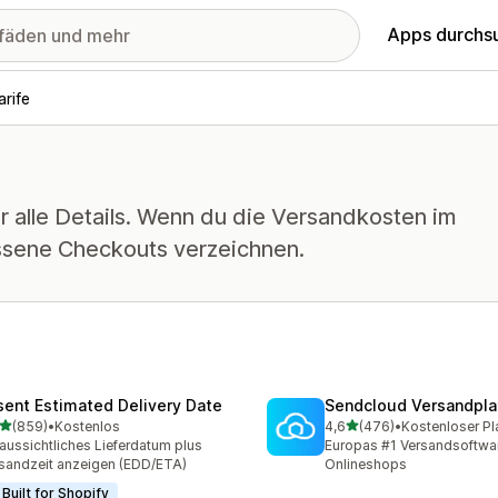
Apps durchs
rife
r alle Details. Wenn du die Versandkosten im
ssene Checkouts verzeichnen.
sent Estimated Delivery Date
Sendcloud Versandpla
von 5 Sternen
von 5 Sternen
(859)
•
Kostenlos
4,6
(476)
•
Kostenloser Pl
 Rezensionen insgesamt
476 Rezensionen insgesa
aussichtliches Lieferdatum plus
Europas #1 Versandsoftwar
sandzeit anzeigen (EDD/ETA)
Onlineshops
Built for Shopify