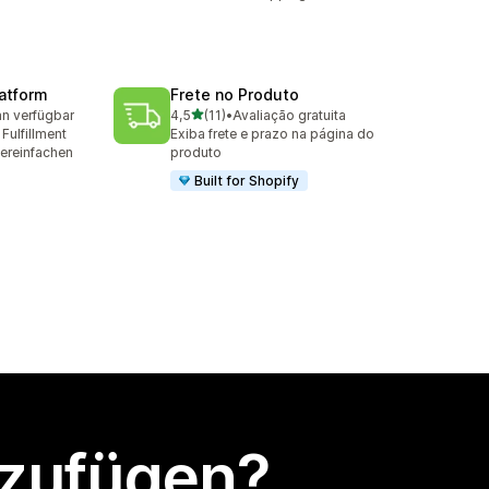
latform
Frete no Produto
von 5 Sternen
an verfügbar
4,5
(11)
•
Avaliação gratuita
mt
11 Rezensionen insgesamt
Fulfillment
Exiba frete e prazo na página do
ereinfachen
produto
Built for Shopify
nzufügen?