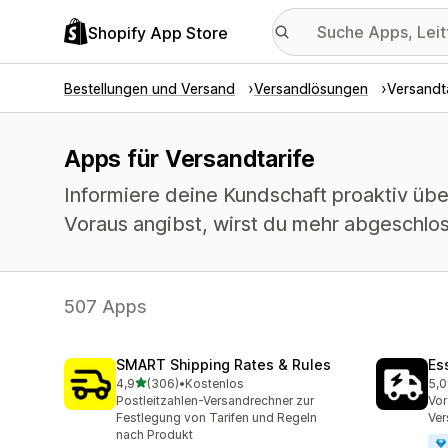
Shopify App Store
Bestellungen und Versand
Versandlösungen
Versandta
Apps für Versandtarife
Informiere deine Kundschaft proaktiv übe
Voraus angibst, wirst du mehr abgeschlo
507 Apps
SMART Shipping Rates & Rules
Es
von 5 Sternen
4,9
(306)
•
Kostenlos
5,0
306 Rezensionen insgesamt
859
Postleitzahlen-Versandrechner zur
Vor
Festlegung von Tarifen und Regeln
Ver
nach Produkt