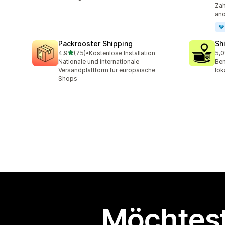
Zah
an
Packrooster Shipping
Sh
von 5 Sternen
4,9
(75)
•
Kostenlose Installation
5,0
75 Rezensionen insgesamt
406
Nationale und internationale
Ben
Versandplattform für europäische
lok
Shops
Möchtest