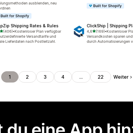
lungsmethoden ausblenden, neu
Built for Shopify
ordnen
Built for Shopify
ipZip Shipping Rates & Rules
ClickShip | Shipping P
von 5 Sternen
von 5 Sternen
(406)
•
Kostenloser Plan verfügbar
4,6
(169)
•
Kostenloser Pl
 Rezensionen insgesamt
169 Rezensionen insgesa
utzerdefinierte Versandtarife und
Versandkosten sparen und 
ale Lieferdaten nach Postleitzahl.
durch Automatisierungen v
Weiter
1
2
3
4
…
22
 du eine App hi