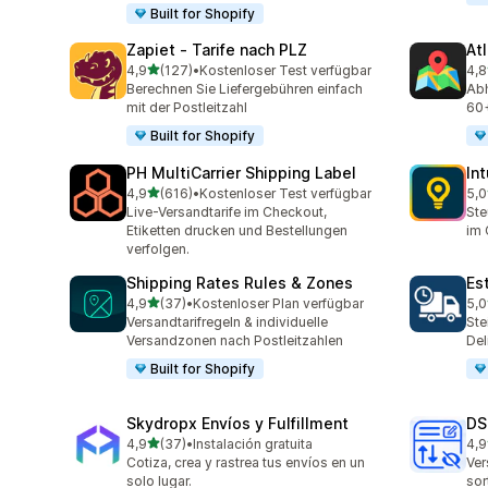
Built for Shopify
Zapiet ‑ Tarife nach PLZ
At
von 5 Sternen
4,9
(127)
•
Kostenloser Test verfügbar
4,8
127 Rezensionen insgesamt
71 
Berechnen Sie Liefergebühren einfach
Abh
mit der Postleitzahl
60+
Built for Shopify
PH MultiCarrier Shipping Label
In
von 5 Sternen
4,9
(616)
•
Kostenloser Test verfügbar
5,0
616 Rezensionen insgesamt
458
Live-Versandtarife im Checkout,
Ste
Etiketten drucken und Bestellungen
im 
verfolgen.
Shipping Rates Rules & Zones
Es
von 5 Sternen
4,9
(37)
•
Kostenloser Plan verfügbar
5,0
37 Rezensionen insgesamt
78 
Versandtarifregeln & individuelle
Ste
Versandzonen nach Postleitzahlen
Del
Built for Shopify
Skydropx Envíos y Fulfillment
DS
von 5 Sternen
4,9
(37)
•
Instalación gratuita
4,9
37 Rezensionen insgesamt
24 
Cotiza, crea y rastrea tus envíos en un
Ver
solo lugar.
sor