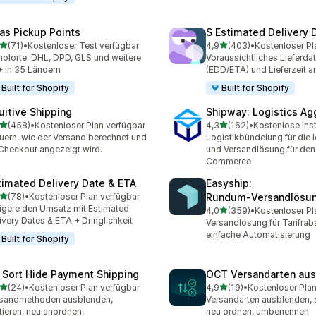
las Pickup Points
S Estimated Delivery 
von 5 Sternen
von 5 Sternen
(71)
•
Kostenloser Test verfügbar
4,9
(403)
•
Kostenloser Pl
Rezensionen insgesamt
403 Rezensionen insgesa
olorte: DHL, DPD, GLS und weitere
Voraussichtliches Lieferda
 in 35 Ländern
(EDD/ETA) und Lieferzeit a
Built for Shopify
Built for Shopify
tuitive Shipping
Shipway: Logistics Ag
von 5 Sternen
von 5 Sternen
(458)
•
Kostenloser Plan verfügbar
4,3
(162)
•
Kostenlose Inst
 Rezensionen insgesamt
162 Rezensionen insgesa
uern, wie der Versand berechnet und
Logistikbündelung für die l
Checkout angezeigt wird.
und Versandlösung für den
Commerce
timated Delivery Date & ETA
Easyship:
von 5 Sternen
(78)
•
Kostenloser Plan verfügbar
Rundum‑Versandlösu
Rezensionen insgesamt
igere den Umsatz mit Estimated
von 5 Sternen
4,0
(359)
•
Kostenloser Pl
359 Rezensionen insgesa
ivery Dates & ETA + Dringlichkeit
Versandlösung für Tarifrab
einfache Automatisierung
Built for Shopify
 Sort Hide Payment Shipping
OCT Versandarten au
von 5 Sternen
von 5 Sternen
(24)
•
Kostenloser Plan verfügbar
4,9
(19)
•
Kostenloser Plan
Rezensionen insgesamt
19 Rezensionen insgesamt
sandmethoden ausblenden,
Versandarten ausblenden, s
tieren, neu anordnen,
neu ordnen, umbenennen