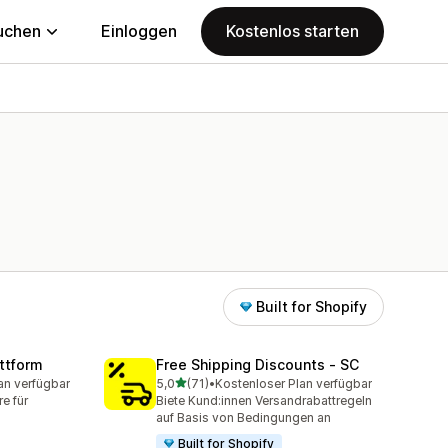
uchen
Einloggen
Kostenlos starten
Built for Shopify
ttform
Free Shipping Discounts ‑ SC
von 5 Sternen
an verfügbar
5,0
(71)
•
Kostenloser Plan verfügbar
mt
71 Rezensionen insgesamt
e für
Biete Kund:innen Versandrabattregeln
auf Basis von Bedingungen an
Built for Shopify