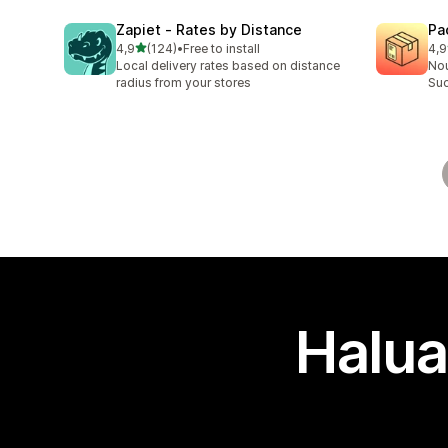
Zapiet ‑ Rates by Distance
Pa
/ 5 tähteä
4,9
(124)
•
Free to install
4,9
124 arvostelua yhteensä
75 
Local delivery rates based on distance
Nou
radius from your stores
Suo
Halua