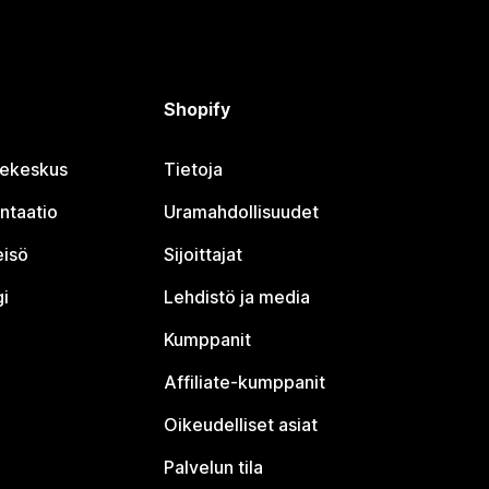
Shopify
jekeskus
Tietoja
ntaatio
Uramahdollisuudet
eisö
Sijoittajat
i
Lehdistö ja media
Kumppanit
Affiliate-kumppanit
Oikeudelliset asiat
Palvelun tila