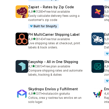
Zapiet ‑ Rates by Zip Code
Sh
/ 5 tähteä
4,9
(128)
•
Free trial available
5,0
128 arvostelua yhteensä
116
Easily calculate delivery fees using a
Shi
customer's zip code
shi
Built for Shopify
PH MultiCarrier Shipping Label
Es
/ 5 tähteä
4,9
(614)
•
Free trial available
5,0
614 arvostelua yhteensä
78 
Live shipping rates at checkout, print
Inc
labels & track orders.
Dat
Easyship ‑ All in One Shipping
Sh
/ 5 tähteä
4,1
(361)
•
Free plan available
4,9
361 arvostelua yhteensä
38 
Compare shipping rates and automate
Shi
labels, tracking & duties
zo
Skydropx Envíos y Fulfillment
En
/ 5 tähteä
4,9
(37)
•
Instalación gratuita
4,4
37 arvostelua yhteensä
458
Cotiza, crea y rastrea tus envíos en un
Rap
solo lugar.
int