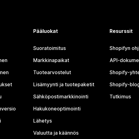
Pääluokat
Resurssit
Suoratoimitus
Shopifyn oh
nen
Markkinapaikat
API-dokume
inen
Tuotearvostelut
Shopify-yht
tukset
Lisämyynti ja tuotepaketit
Shopify-blog
u
Sähköpostimarkkinointi
Tutkimus
nversio
Hakukoneoptimointi
i
Lähetys
Valuutta ja käännös