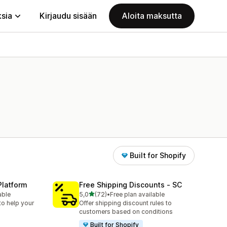
ksia
Kirjaudu sisään
Aloita maksutta
Built for Shopify
Platform
Free Shipping Discounts ‑ SC
/ 5 tähteä
able
5,0
(72)
•
Free plan available
72 arvostelua yhteensä
to help your
Offer shipping discount rules to
customers based on conditions
Built for Shopify