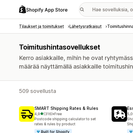
Shopify App Store
Tilaukset ja toimitukset
Lähetysratkaisut
Toimitushinn
Toimitushintasovellukset
Kerro asiakkaille, mihin he ovat ryhtymäs
määrää näyttämällä asiakkaille toimitushi
509 sovellusta
SMART Shipping Rates & Rules
Es
/ 5 tähteä
4,9
(316)
•
Free
5,0
316 arvostelua yhteensä
866
Postcode shipping calculator to set
Sho
rates & rules by product
Shi
Built for Shopify