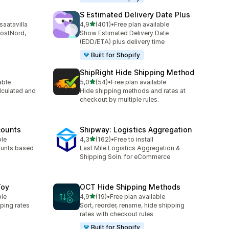
S Estimated Delivery Date Plus
/ 5 tähteä
saatavilla
4,9
(401)
•
Free plan available
401 arvostelua yhteensä
PostNord,
Show Estimated Delivery Date
(EDD/ETA) plus delivery time
Built for Shopify
ShipRight Hide Shipping Method
/ 5 tähteä
able
5,0
(54)
•
Free plan available
54 arvostelua yhteensä
lculated and
Hide shipping methods and rates at
checkout by multiple rules.
counts
Shipway: Logistics Aggregation
/ 5 tähteä
ble
4,3
(162)
•
Free to install
162 arvostelua yhteensä
ounts based
Last Mile Logistics Aggregation &
Shipping Soln. for eCommerce
Toy
OCT Hide Shipping Methods
/ 5 tähteä
ble
4,9
(19)
•
Free plan available
19 arvostelua yhteensä
ping rates
Sort, reorder, rename, hide shipping
rates with checkout rules
Built for Shopify