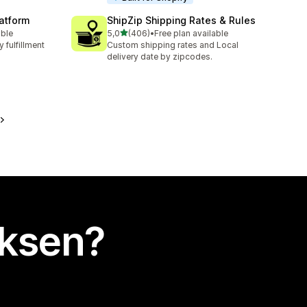
latform
ShipZip Shipping Rates & Rules
/ 5 tähteä
able
5,0
(406)
•
Free plan available
406 arvostelua yhteensä
 fulfillment
Custom shipping rates and Local
delivery date by zipcodes.
uksen?