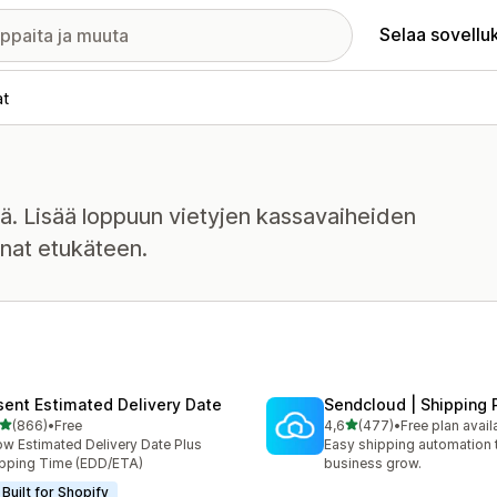
Selaa sovellu
at
sä. Lisää loppuun vietyjen kassavaiheiden
nnat etukäteen.
sent Estimated Delivery Date
Sendcloud | Shipping 
/ 5 tähteä
/ 5 tähteä
(866)
•
Free
4,6
(477)
•
Free plan avail
 arvostelua yhteensä
477 arvostelua yhteensä
w Estimated Delivery Date Plus
Easy shipping automation 
pping Time (EDD/ETA)
business grow.
Built for Shopify