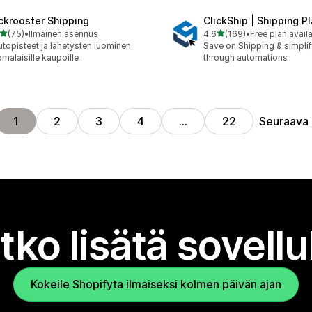
ckrooster Shipping
ClickShip | Shipping P
/ 5 tähteä
/ 5 tähteä
(75)
•
Ilmainen asennus
4,6
(169)
•
Free plan avail
arvostelua yhteensä
169 arvostelua yhteensä
topisteet ja lähetysten luominen
Save on Shipping & simplify
malaisille kaupoille
through automations
Seuraava
1
2
3
4
…
22
tko lisätä sovell
Kokeile Shopifyta ilmaiseksi kolmen päivän ajan