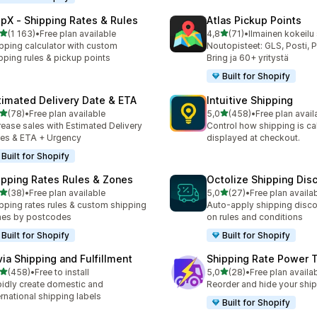
ipX ‑ Shipping Rates & Rules
Atlas Pickup Points
/ 5 tähteä
/ 5 tähteä
(1 163)
•
Free plan available
4,8
(71)
•
Ilmainen kokeilu 
3 arvostelua yhteensä
71 arvostelua yhteensä
pping calculator with custom
Noutopisteet: GLS, Posti, 
pping rules & pickup points
Bring ja 60+ yritystä
Built for Shopify
timated Delivery Date & ETA
Intuitive Shipping
/ 5 tähteä
/ 5 tähteä
(78)
•
Free plan available
5,0
(458)
•
Free plan avail
arvostelua yhteensä
458 arvostelua yhteensä
rease sales with Estimated Delivery
Control how shipping is ca
es & ETA + Urgency
displayed at checkout.
Built for Shopify
ipping Rates Rules & Zones
Octolize Shipping Dis
/ 5 tähteä
/ 5 tähteä
(38)
•
Free plan available
5,0
(27)
•
Free plan availa
arvostelua yhteensä
27 arvostelua yhteensä
pping rates rules & custom shipping
Auto-apply shipping disc
nes by postcodes
on rules and conditions
Built for Shopify
Built for Shopify
via Shipping and Fulfillment
Shipping Rate Power 
/ 5 tähteä
/ 5 tähteä
(458)
•
Free to install
5,0
(28)
•
Free plan availa
 arvostelua yhteensä
28 arvostelua yhteensä
idly create domestic and
Reorder and hide your ship
ernational shipping labels
Built for Shopify