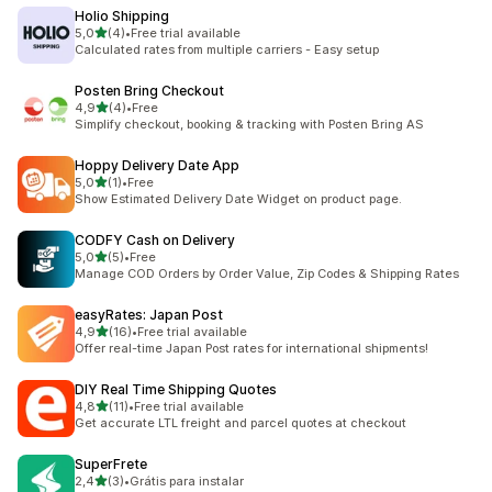
Holio Shipping
/ 5 tähteä
5,0
(4)
•
Free trial available
4 arvostelua yhteensä
Calculated rates from multiple carriers - Easy setup
Posten Bring Checkout
/ 5 tähteä
4,9
(4)
•
Free
4 arvostelua yhteensä
Simplify checkout, booking & tracking with Posten Bring AS
Hoppy Delivery Date App
/ 5 tähteä
5,0
(1)
•
Free
1 arvostelua yhteensä
Show Estimated Delivery Date Widget on product page.
CODFY Cash on Delivery
/ 5 tähteä
5,0
(5)
•
Free
5 arvostelua yhteensä
Manage COD Orders by Order Value, Zip Codes & Shipping Rates
easyRates: Japan Post
/ 5 tähteä
4,9
(16)
•
Free trial available
16 arvostelua yhteensä
Offer real-time Japan Post rates for international shipments!
DIY Real Time Shipping Quotes
/ 5 tähteä
4,8
(11)
•
Free trial available
11 arvostelua yhteensä
Get accurate LTL freight and parcel quotes at checkout
SuperFrete
/ 5 tähteä
2,4
(3)
•
Grátis para instalar
3 arvostelua yhteensä