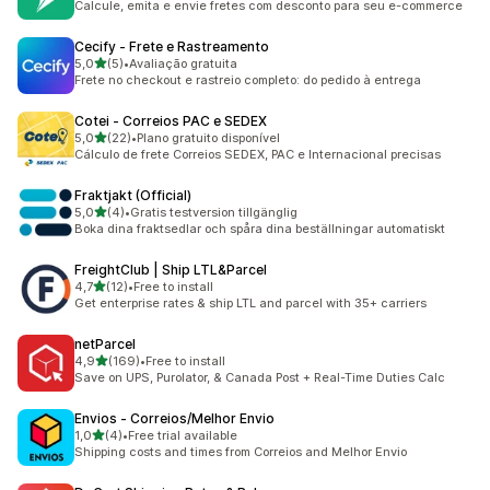
Calcule, emita e envie fretes com desconto para seu e-commerce
Cecify ‑ Frete e Rastreamento
/ 5 tähteä
5,0
(5)
•
Avaliação gratuita
5 arvostelua yhteensä
Frete no checkout e rastreio completo: do pedido à entrega
Cotei ‑ Correios PAC e SEDEX
/ 5 tähteä
5,0
(22)
•
Plano gratuito disponível
22 arvostelua yhteensä
Cálculo de frete Correios SEDEX, PAC e Internacional precisas
Fraktjakt (Official)
/ 5 tähteä
5,0
(4)
•
Gratis testversion tillgänglig
4 arvostelua yhteensä
Boka dina fraktsedlar och spåra dina beställningar automatiskt
FreightClub | Ship LTL&Parcel
/ 5 tähteä
4,7
(12)
•
Free to install
12 arvostelua yhteensä
Get enterprise rates & ship LTL and parcel with 35+ carriers
netParcel
/ 5 tähteä
4,9
(169)
•
Free to install
169 arvostelua yhteensä
Save on UPS, Purolator, & Canada Post + Real-Time Duties Calc
Envios ‑ Correios/Melhor Envio
/ 5 tähteä
1,0
(4)
•
Free trial available
4 arvostelua yhteensä
Shipping costs and times from Correios and Melhor Envio