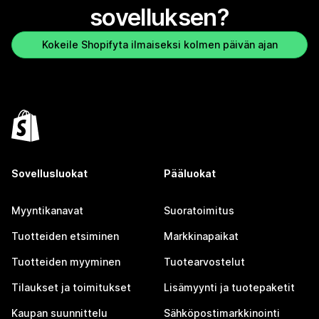
sovelluksen?
Kokeile Shopifyta ilmaiseksi kolmen päivän ajan
Sovellusluokat
Pääluokat
Myyntikanavat
Suoratoimitus
Tuotteiden etsiminen
Markkinapaikat
Tuotteiden myyminen
Tuotearvostelut
Tilaukset ja toimitukset
Lisämyynti ja tuotepaketit
Kaupan suunnittelu
Sähköpostimarkkinointi