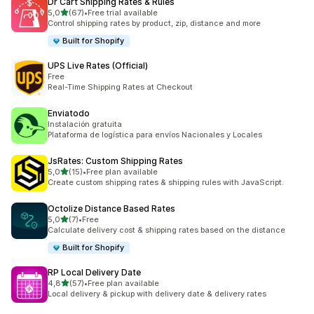
Dr Cart Shipping Rates & Rules
/ 5 tähteä
5,0
(67)
•
Free trial available
67 arvostelua yhteensä
Control shipping rates by product, zip, distance and more
Built for Shopify
UPS Live Rates (Official)
Free
Real-Time Shipping Rates at Checkout
Enviatodo
Instalación gratuita
Plataforma de logística para envíos Nacionales y Locales
JsRates: Custom Shipping Rates
/ 5 tähteä
5,0
(15)
•
Free plan available
15 arvostelua yhteensä
Create custom shipping rates & shipping rules with JavaScript.
Octolize Distance Based Rates
/ 5 tähteä
5,0
(7)
•
Free
7 arvostelua yhteensä
Calculate delivery cost & shipping rates based on the distance
Built for Shopify
RP Local Delivery Date
/ 5 tähteä
4,8
(57)
•
Free plan available
57 arvostelua yhteensä
Local delivery & pickup with delivery date & delivery rates