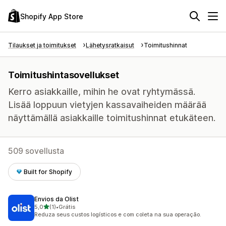
Shopify App Store
Tilaukset ja toimitukset
Lähetysratkaisut
Toimitushinnat
Toimitushintasovellukset
Kerro asiakkaille, mihin he ovat ryhtymässä.
Lisää loppuun vietyjen kassavaiheiden määrää
näyttämällä asiakkaille toimitushinnat etukäteen.
509 sovellusta
Built for Shopify
Envios da Olist
/ 5 tähteä
5,0
(1)
•
Grátis
1 arvostelua yhteensä
Reduza seus custos logísticos e com coleta na sua operação.