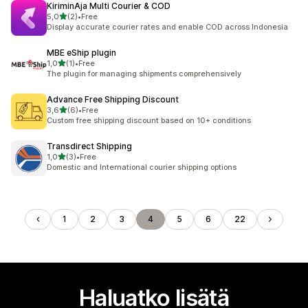
KiriminAja Multi Courier & COD
/ 5 tähteä
5,0
(2)
•
Free
2 arvostelua yhteensä
Display accurate courier rates and enable COD across Indonesia
MBE eShip plugin
/ 5 tähteä
1,0
(1)
•
Free
1 arvostelua yhteensä
The plugin for managing shipments comprehensively
Advance Free Shipping Discount
/ 5 tähteä
3,6
(6)
•
Free
6 arvostelua yhteensä
Custom free shipping discount based on 10+ conditions
Transdirect Shipping
/ 5 tähteä
1,0
(3)
•
Free
3 arvostelua yhteensä
Domestic and International courier shipping options
1
2
3
4
5
6
22
Haluatko lisätä