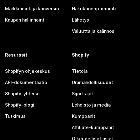
Markkinointi ja konversio
Hakukoneoptimointi
Kaupan hallinnointi
Lähetys
Valuutta ja käännös
Resurssit
Shopify
Shopifyn ohjekeskus
Tietoja
API-dokumentaatio
Uramahdollisuudet
Shopify-yhteisö
Sijoittajat
Shopify-blogi
Lehdistö ja media
Tutkimus
Kumppanit
Affiliate-kumppanit
Oikeudelliset asiat