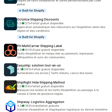
Règles de tarifs d’expédition et zones personnalisées par code
postal
Built for Shopify
Octolize Shipping Discounts
étoile(s) sur 5
5,0
(27)
•
Forfait gratuit disponible
27 avis au total
Application automatique des réductions sur l’expédition selon des
règles et des conditions
Built for Shopify
PH MultiCarrier Shipping Label
étoile(s) sur 5
4,9
(614)
•
Essai gratuit disponible
614 avis au total
Tarifs d’expédition en temps réel au paiement, impression
d’étiquettes et suivi de commandes.
Easyship: solution tout‑en‑un
étoile(s) sur 5
4,1
(361)
•
Forfait gratuit disponible
361 avis au total
Automatisez vos envois | Tarifs réduits, calcul des taxes
ShipRight Hide Shipping Method
étoile(s) sur 5
5,0
(54)
•
Forfait gratuit disponible
54 avis au total
Masquez les modes et les tarifs d’expédition au passage à la
caisse à l’aide de plusieurs règles.
Shipway: Logistics Aggregation
étoile(s) sur 5
4,3
(163)
•
Installation gratuite
163 avis au total
Solution d’expédition et d’agrégation logistique du dernier kilomètre