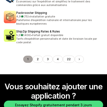
Économisez sur l’expédition et simplifiez le traitement des
commandes grâce aux automatisations
Packrooster Shipping
étoile(s) sur 5
4,9
(75)
•
Installation gratuite
75 avis au total
Plateforme d’expédition nationale et internationale pour les
boutiques européennes
ShipZip Shipping Rates & Rules
étoile(s) sur 5
5,0
(406)
•
Forfait gratuit disponible
406 avis au total
Tarifs d’expédition personnalisés et date de livraison locale par
code postal.
1
2
3
4
22
Vous souhaitez ajouter une
application ?
Essayez Shopify gratuitement pendant 3 jours