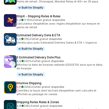
Points de retrait: Chronopost, Mondial Relay et 60+ en 35 pays
Built for Shopify
ShipX ‑ Shipping Rates & Rules
étoile(s) sur 5
5,0
(1 163)
•
Forfait gratuit disponible
1163 avis au total
Calculateur d’expédition avec règles d’expédition sur mesure et
points de retrait
Estimated Delivery Date & ETA
étoile(s) sur 5
5,0
(78)
•
Forfait gratuit disponible
78 avis au total
Vendez plus avec Estimated Delivery Dates & ETA + Urgence
Built for Shopify
S Estimated Delivery Date Plus
étoile(s) sur 5
4,9
(401)
•
Forfait gratuit disponible
401 avis au total
Affichez la date de livraison estimée (EDD/ETA) ainsi que le délai
de livraison
Built for Shopify
Intuitive Shipping
étoile(s) sur 5
5,0
(458)
•
Forfait gratuit disponible
458 avis au total
Contrôlez la façon dont les frais d’expédition sont calculés et
affichés au passage en caisse.
Shipping Rates Rules & Zones
étoile(s) sur 5
4,9
(38)
•
Forfait gratuit disponible
38 avis au total