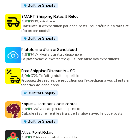
Built for Shopify
SMART Shipping Rates & Rules
étoile(s) sur 5
4,9
(319)
•
Gratuite
319 avis au total
Calculateur d’expédition par code postal pour définir les tarifs et
règles par produit
Built for Shopify
Plateforme d'envoi Sendcloud
étoile(s) sur 5
4,6
(477)
•
Forfait gratuit disponible
477 avis au total
La plateforme e-commerce qui automatise vos expéditions
Free Shipping Discounts ‑ SC
étoile(s) sur 5
5,0
(72)
•
Forfait gratuit disponible
72 avis au total
Proposez des règles de réduction sur l’expédition à vos clients en
fonction de conditions
Built for Shopify
Zapiet ‑ Tarif par Code Postal
étoile(s) sur 5
4,9
(128)
•
Essai gratuit disponible
128 avis au total
Calculez facilement les frais de livraison avec le code postal
Built for Shopify
Atlas Point Relais
étoile(s) sur 5
4,8
(71)
•
Essai gratuit disponible
71 avis au total