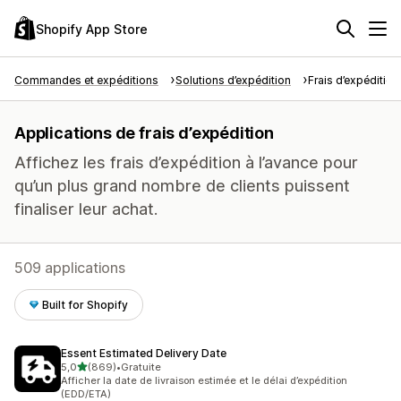
Shopify App Store
Commandes et expéditions
Solutions d’expédition
Frais d’expédition
Applications de frais d’expédition
Affichez les frais d’expédition à l’avance pour
qu’un plus grand nombre de clients puissent
finaliser leur achat.
509 applications
Built for Shopify
Essent Estimated Delivery Date
étoile(s) sur 5
5,0
(869)
•
Gratuite
869 avis au total
Afficher la date de livraison estimée et le délai d’expédition
(EDD/ETA)