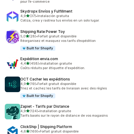
pour l’e-commerce
Skydropx Envíos y Fulfillment
étoile(s) sur 5
4,9
(37)
•
Instalación gratuita
37 avis au total
Cotiza, crea y rastrea tus envíos en un solo lugar.
Shipping Rate Power Toy
étoile(s) sur 5
5,0
(28)
•
Forfait gratuit disponible
28 avis au total
Réorganisez et masquez vos tarifs d’expédition
Built for Shopify
Expédition envia.com
étoile(s) sur 5
4,4
(458)
•
Installation gratuite
458 avis au total
Coûts réduits par étiquette d'expédition.
OCT Cacher les expéditions
étoile(s) sur 5
4,9
(19)
•
Forfait gratuit disponible
19 avis au total
Triez et cachez les tarifs de livraison avec des règles
Built for Shopify
Zapiet ‑ Tarifs par Distance
étoile(s) sur 5
4,9
(124)
•
Installation gratuite
124 avis au total
Tarifs basés sur le rayon de distance de vos magasins
ClickShip | Shipping Platform
étoile(s) sur 5
4,6
(169)
•
Forfait gratuit disponible
169 avis au total