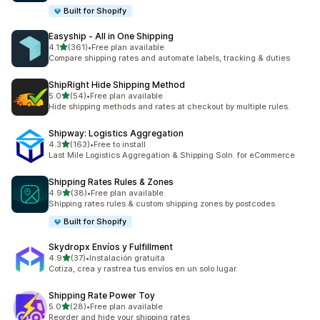
Built for Shopify
Easyship ‑ All in One Shipping
5つ星中
4.1
(361)
•
Free plan available
合計レビュー数：361件
Compare shipping rates and automate labels, tracking & duties
ShipRight Hide Shipping Method
5つ星中
5.0
(54)
•
Free plan available
合計レビュー数：54件
Hide shipping methods and rates at checkout by multiple rules.
Shipway: Logistics Aggregation
5つ星中
4.3
(163)
•
Free to install
合計レビュー数：163件
Last Mile Logistics Aggregation & Shipping Soln. for eCommerce
Shipping Rates Rules & Zones
5つ星中
4.9
(38)
•
Free plan available
合計レビュー数：38件
Shipping rates rules & custom shipping zones by postcodes
Built for Shopify
Skydropx Envíos y Fulfillment
5つ星中
4.9
(37)
•
Instalación gratuita
合計レビュー数：37件
Cotiza, crea y rastrea tus envíos en un solo lugar.
Shipping Rate Power Toy
5つ星中
5.0
(28)
•
Free plan available
合計レビュー数：28件
Reorder and hide your shipping rates