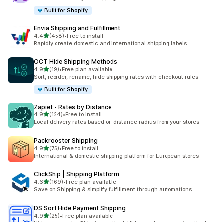
Built for Shopify
Envia Shipping and Fulfillment
5つ星中
4.4
(458)
•
Free to install
合計レビュー数：458件
Rapidly create domestic and international shipping labels
OCT Hide Shipping Methods
5つ星中
4.9
(19)
•
Free plan available
合計レビュー数：19件
Sort, reorder, rename, hide shipping rates with checkout rules
Built for Shopify
Zapiet ‑ Rates by Distance
5つ星中
4.9
(124)
•
Free to install
合計レビュー数：124件
Local delivery rates based on distance radius from your stores
Packrooster Shipping
5つ星中
4.9
(75)
•
Free to install
合計レビュー数：75件
International & domestic shipping platform for European stores
ClickShip | Shipping Platform
5つ星中
4.6
(169)
•
Free plan available
合計レビュー数：169件
Save on Shipping & simplify fulfillment through automations
DS Sort Hide Payment Shipping
5つ星中
4.9
(25)
•
Free plan available
合計レビュー数：25件