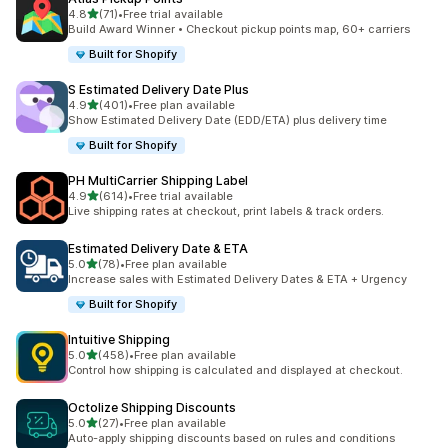
5つ星中
4.8
(71)
•
Free trial available
合計レビュー数：71件
Build Award Winner • Checkout pickup points map, 60+ carriers
Built for Shopify
S Estimated Delivery Date Plus
5つ星中
4.9
(401)
•
Free plan available
合計レビュー数：401件
Show Estimated Delivery Date (EDD/ETA) plus delivery time
Built for Shopify
PH MultiCarrier Shipping Label
5つ星中
4.9
(614)
•
Free trial available
合計レビュー数：614件
Live shipping rates at checkout, print labels & track orders.
Estimated Delivery Date & ETA
5つ星中
5.0
(78)
•
Free plan available
合計レビュー数：78件
Increase sales with Estimated Delivery Dates & ETA + Urgency
Built for Shopify
Intuitive Shipping
5つ星中
5.0
(458)
•
Free plan available
合計レビュー数：458件
Control how shipping is calculated and displayed at checkout.
Octolize Shipping Discounts
5つ星中
5.0
(27)
•
Free plan available
合計レビュー数：27件
Auto-apply shipping discounts based on rules and conditions