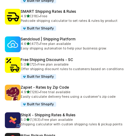
Built for Shopify
SMART Shipping Rates & Rules
5つ星中
4.9
(318)
•
Free
合計レビュー数：318件
Postcode shipping calculator to set rates & rules by product
Built for Shopify
Sendcloud | Shipping Platform
5つ星中
4.6
(477)
•
Free plan available
合計レビュー数：477件
Easy shipping automation to help your business grow.
Free Shipping Discounts ‑ SC
5つ星中
5.0
(72)
•
Free plan available
合計レビュー数：72件
Offer shipping discount rules to customers based on conditions
Built for Shopify
Zapiet ‑ Rates by Zip Code
5つ星中
4.9
(128)
•
Free trial available
合計レビュー数：128件
Easily calculate delivery fees using a customer's zip code
Built for Shopify
ShipX ‑ Shipping Rates & Rules
5つ星中
5.0
(1,163)
•
Free plan available
合計レビュー数：1163件
Shipping calculator with custom shipping rules & pickup points
Atlas Pickup Points