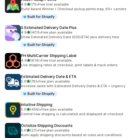
5つ星中
4.8
(71)
•
Free trial available
合計レビュー数：71件
Build Award Winner • Checkout pickup points map, 60+ carriers
Built for Shopify
S Estimated Delivery Date Plus
5つ星中
4.9
(401)
•
Free plan available
合計レビュー数：401件
Show Estimated Delivery Date (EDD/ETA) plus delivery time
Built for Shopify
PH MultiCarrier Shipping Label
5つ星中
4.9
(614)
•
Free trial available
合計レビュー数：614件
Live shipping rates at checkout, print labels & track orders.
Estimated Delivery Date & ETA
5つ星中
5.0
(78)
•
Free plan available
合計レビュー数：78件
Increase sales with Estimated Delivery Dates & ETA + Urgency
Built for Shopify
Intuitive Shipping
5つ星中
5.0
(458)
•
Free plan available
合計レビュー数：458件
Control how shipping is calculated and displayed at checkout.
Octolize Shipping Discounts
5つ星中
5.0
(27)
•
Free plan available
合計レビュー数：27件
Auto-apply shipping discounts based on rules and conditions