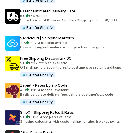
Built for Shopify
Essent Estimated Delivery Date
5つ星中
5.0
(867)
•
Free
合計レビュー数：867件
Show Estimated Delivery Date Plus Shipping Time (EDD/ETA)
Built for Shopify
Sendcloud | Shipping Platform
5つ星中
4.6
(477)
•
Free plan available
合計レビュー数：477件
Easy shipping automation to help your business grow.
Free Shipping Discounts ‑ SC
5つ星中
5.0
(72)
•
Free plan available
合計レビュー数：72件
Offer shipping discount rules to customers based on conditions
Built for Shopify
Zapiet ‑ Rates by Zip Code
5つ星中
4.9
(128)
•
Free trial available
合計レビュー数：128件
Easily calculate delivery fees using a customer's zip code
Built for Shopify
ShipX ‑ Shipping Rates & Rules
5つ星中
5.0
(1,163)
•
Free plan available
合計レビュー数：1163件
Shipping calculator with custom shipping rules & pickup points
Atlas Pickup Points