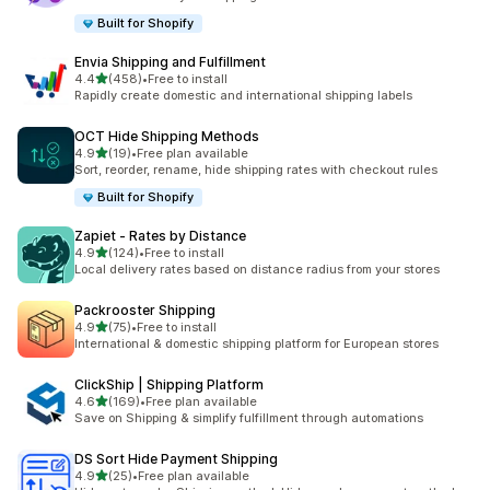
Built for Shopify
Envia Shipping and Fulfillment
5つ星中
4.4
(458)
•
Free to install
合計レビュー数：458件
Rapidly create domestic and international shipping labels
OCT Hide Shipping Methods
5つ星中
4.9
(19)
•
Free plan available
合計レビュー数：19件
Sort, reorder, rename, hide shipping rates with checkout rules
Built for Shopify
Zapiet ‑ Rates by Distance
5つ星中
4.9
(124)
•
Free to install
合計レビュー数：124件
Local delivery rates based on distance radius from your stores
Packrooster Shipping
5つ星中
4.9
(75)
•
Free to install
合計レビュー数：75件
International & domestic shipping platform for European stores
ClickShip | Shipping Platform
5つ星中
4.6
(169)
•
Free plan available
合計レビュー数：169件
Save on Shipping & simplify fulfillment through automations
DS Sort Hide Payment Shipping
5つ星中
4.9
(25)
•
Free plan available
合計レビュー数：25件