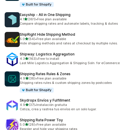
Built for Shopify
Easyship ‑ All in One Shipping
5つ星中
4.1
(361)
•
Free plan available
合計レビュー数：361件
Compare shipping rates and automate labels, tracking & duties
ShipRight Hide Shipping Method
5つ星中
5.0
(54)
•
Free plan available
合計レビュー数：54件
Hide shipping methods and rates at checkout by multiple rules.
Shipway: Logistics Aggregation
5つ星中
4.3
(163)
•
Free to install
合計レビュー数：163件
Last Mile Logistics Aggregation & Shipping Soln. for eCommerce
Shipping Rates Rules & Zones
5つ星中
4.9
(38)
•
Free plan available
合計レビュー数：38件
Shipping rates rules & custom shipping zones by postcodes
Built for Shopify
Skydropx Envíos y Fulfillment
5つ星中
4.9
(37)
•
Instalación gratuita
合計レビュー数：37件
Cotiza, crea y rastrea tus envíos en un solo lugar.
Shipping Rate Power Toy
5つ星中
5.0
(28)
•
Free plan available
合計レビュー数：28件
Reorder and hide your shipping rates