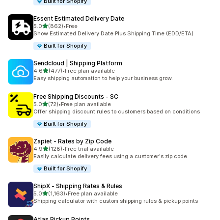
Built for Shopify
Essent Estimated Delivery Date
5つ星中
5.0
(862)
•
Free
合計レビュー数：862件
Show Estimated Delivery Date Plus Shipping Time (EDD/ETA)
Built for Shopify
Sendcloud | Shipping Platform
5つ星中
4.6
(477)
•
Free plan available
合計レビュー数：477件
Easy shipping automation to help your business grow.
Free Shipping Discounts ‑ SC
5つ星中
5.0
(72)
•
Free plan available
合計レビュー数：72件
Offer shipping discount rules to customers based on conditions
Built for Shopify
Zapiet ‑ Rates by Zip Code
5つ星中
4.9
(128)
•
Free trial available
合計レビュー数：128件
Easily calculate delivery fees using a customer's zip code
Built for Shopify
ShipX ‑ Shipping Rates & Rules
5つ星中
5.0
(1,163)
•
Free plan available
合計レビュー数：1163件
Shipping calculator with custom shipping rules & pickup points
Atlas Pickup Points