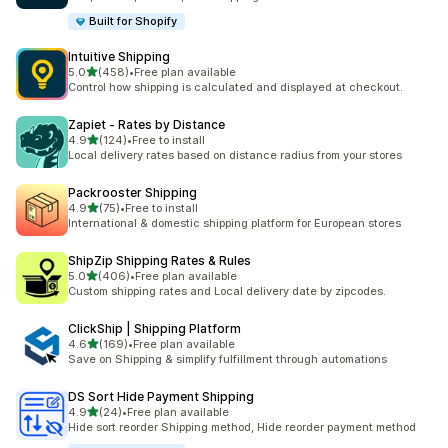
Built for Shopify
Intuitive Shipping
5つ星中
5.0
(458)
•
Free plan available
合計レビュー数：458件
Control how shipping is calculated and displayed at checkout.
Zapiet ‑ Rates by Distance
5つ星中
4.9
(124)
•
Free to install
合計レビュー数：124件
Local delivery rates based on distance radius from your stores
Packrooster Shipping
5つ星中
4.9
(75)
•
Free to install
合計レビュー数：75件
International & domestic shipping platform for European stores
ShipZip Shipping Rates & Rules
5つ星中
5.0
(406)
•
Free plan available
合計レビュー数：406件
Custom shipping rates and Local delivery date by zipcodes.
ClickShip | Shipping Platform
5つ星中
4.6
(169)
•
Free plan available
合計レビュー数：169件
Save on Shipping & simplify fulfillment through automations
DS Sort Hide Payment Shipping
5つ星中
4.9
(24)
•
Free plan available
合計レビュー数：24件
Hide sort reorder Shipping method, Hide reorder payment method