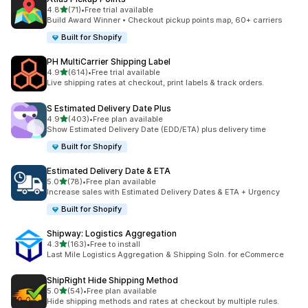
5つ星中
4.8
(71)
•
Free trial available
合計レビュー数：71件
Build Award Winner • Checkout pickup points map, 60+ carriers
Built for Shopify
PH MultiCarrier Shipping Label
5つ星中
4.9
(614)
•
Free trial available
合計レビュー数：614件
Live shipping rates at checkout, print labels & track orders.
S Estimated Delivery Date Plus
5つ星中
4.9
(403)
•
Free plan available
合計レビュー数：403件
Show Estimated Delivery Date (EDD/ETA) plus delivery time
Built for Shopify
Estimated Delivery Date & ETA
5つ星中
5.0
(78)
•
Free plan available
合計レビュー数：78件
Increase sales with Estimated Delivery Dates & ETA + Urgency
Built for Shopify
Shipway: Logistics Aggregation
5つ星中
4.3
(163)
•
Free to install
合計レビュー数：163件
Last Mile Logistics Aggregation & Shipping Soln. for eCommerce
ShipRight Hide Shipping Method
5つ星中
5.0
(54)
•
Free plan available
合計レビュー数：54件
Hide shipping methods and rates at checkout by multiple rules.