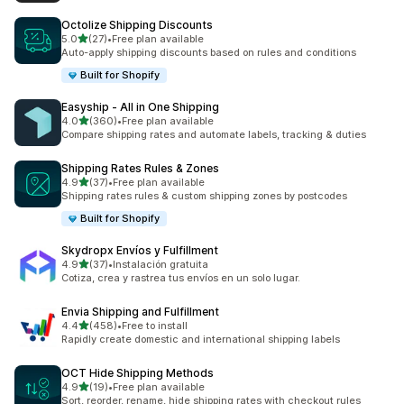
Octolize Shipping Discounts
5つ星中
5.0
(27)
•
Free plan available
合計レビュー数：27件
Auto-apply shipping discounts based on rules and conditions
Built for Shopify
Easyship ‑ All in One Shipping
5つ星中
4.0
(360)
•
Free plan available
合計レビュー数：360件
Compare shipping rates and automate labels, tracking & duties
Shipping Rates Rules & Zones
5つ星中
4.9
(37)
•
Free plan available
合計レビュー数：37件
Shipping rates rules & custom shipping zones by postcodes
Built for Shopify
Skydropx Envíos y Fulfillment
5つ星中
4.9
(37)
•
Instalación gratuita
合計レビュー数：37件
Cotiza, crea y rastrea tus envíos en un solo lugar.
Envia Shipping and Fulfillment
5つ星中
4.4
(458)
•
Free to install
合計レビュー数：458件
Rapidly create domestic and international shipping labels
OCT Hide Shipping Methods
5つ星中
4.9
(19)
•
Free plan available
合計レビュー数：19件
Sort, reorder, rename, hide shipping rates with checkout rules