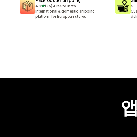
Packrooster Shipping
Sh
별 5개 중
4.9
(75)
•
Free to install
5.0
총 리뷰 75개
총 
International & domestic shipping
Cus
platform for European stores
del
앱