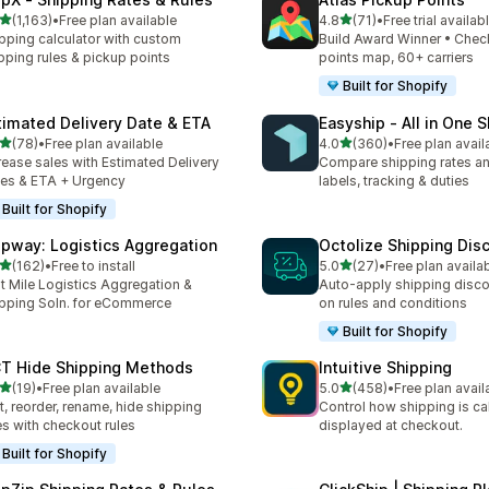
별 5개 중
별 5개 중
(1,163)
•
Free plan available
4.8
(71)
•
Free trial availab
리뷰 1163개
총 리뷰 71개
pping calculator with custom
Build Award Winner • Chec
pping rules & pickup points
points map, 60+ carriers
Built for Shopify
timated Delivery Date & ETA
Easyship ‑ All in One 
별 5개 중
별 5개 중
(78)
•
Free plan available
4.0
(360)
•
Free plan avail
리뷰 78개
총 리뷰 360개
rease sales with Estimated Delivery
Compare shipping rates a
es & ETA + Urgency
labels, tracking & duties
Built for Shopify
ipway: Logistics Aggregation
Octolize Shipping Dis
별 5개 중
별 5개 중
(162)
•
Free to install
5.0
(27)
•
Free plan availa
리뷰 162개
총 리뷰 27개
t Mile Logistics Aggregation &
Auto-apply shipping disc
pping Soln. for eCommerce
on rules and conditions
Built for Shopify
T Hide Shipping Methods
Intuitive Shipping
별 5개 중
별 5개 중
(19)
•
Free plan available
5.0
(458)
•
Free plan avail
리뷰 19개
총 리뷰 458개
t, reorder, rename, hide shipping
Control how shipping is ca
es with checkout rules
displayed at checkout.
Built for Shopify