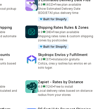
별 5개 중
le
4.9
(402)
•
Free plan available
총 리뷰 402개
kout pickup
Show Estimated Delivery Date
(EDD/ETA) plus delivery time
Built for Shopify
Shipping
Shipping Rates Rules & Zones
별 5개 중
able
4.9
(38)
•
Free plan available
총 리뷰 38개
nd automate
Shipping rates rules & custom shipping
zones by postcodes
Built for Shopify
counts
Skydropx Envíos y Fulfillment
별 5개 중
ble
4.9
(37)
•
Instalación gratuita
총 리뷰 37개
ounts based
Cotiza, crea y rastrea tus envíos en un
solo lugar.
Zapiet ‑ Rates by Distance
별 5개 중
able
4.9
(124)
•
Free to install
총 리뷰 124개
lculated and
Local delivery rates based on distance
radius from your stores