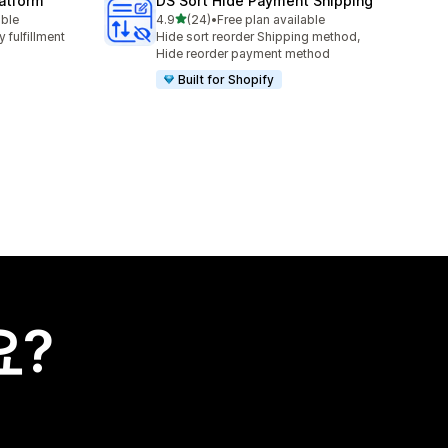
latform
DS Sort Hide Payment Shipping
별 5개 중
able
4.9
(24)
•
Free plan available
총 리뷰 24개
 fulfillment
Hide sort reorder Shipping method,
Hide reorder payment method
Built for Shopify
요?