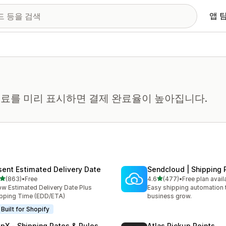
앱 
료를 미리 표시하면 결제 완료율이 높아집니다.
sent Estimated Delivery Date
Sendcloud | Shipping 
별 5개 중
별 5개 중
(863)
•
Free
4.6
(477)
•
Free plan avail
리뷰 863개
총 리뷰 477개
w Estimated Delivery Date Plus
Easy shipping automation 
pping Time (EDD/ETA)
business grow.
Built for Shopify
ipX ‑ Shipping Rates & Rules
Atlas Pickup Points