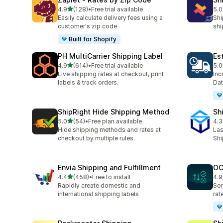
별 5개 중
4.9
(128)
•
Free trial available
5.0
총 리뷰 128개
총 
Easily calculate delivery fees using a
Shi
customer's zip code
shi
Built for Shopify
PH MultiCarrier Shipping Label
Es
별 5개 중
4.9
(614)
•
Free trial available
5.0
총 리뷰 614개
총 
Live shipping rates at checkout, print
Inc
labels & track orders.
Dat
ShipRight Hide Shipping Method
Sh
별 5개 중
5.0
(54)
•
Free plan available
4.3
총 리뷰 54개
총 
Hide shipping methods and rates at
Las
checkout by multiple rules.
Shi
Envia Shipping and Fulfillment
OC
별 5개 중
4.4
(458)
•
Free to install
4.9
총 리뷰 458개
총 
Rapidly create domestic and
Sor
international shipping labels
rat