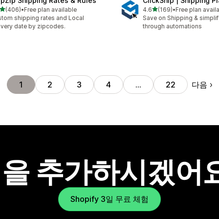
ipZip Shipping Rates & Rules
ClickShip | Shipping P
별 5개 중
별 5개 중
(406)
•
Free plan available
4.6
(169)
•
Free plan avail
리뷰 406개
총 리뷰 169개
tom shipping rates and Local
Save on Shipping & simplify
ivery date by zipcodes.
through automations
다음
1
2
3
4
…
22
을 추가하시겠어
Shopify 3일 무료 체험