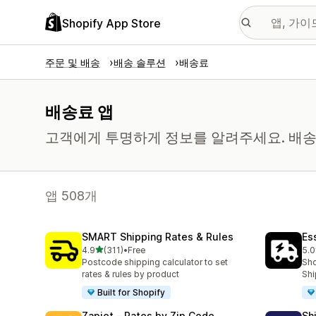
Shopify App Store
주문 및 배송
배송 솔루션
배송료
배송료 앱
고객에게 투명하게 정보를 알려주세요. 배송
앱 508개
SMART Shipping Rates & Rules
Es
별 5개 중
4.9
(311)
•
Free
5.0
총 리뷰 311개
총 
Postcode shipping calculator to set
Sho
rates & rules by product
Shi
Built for Shopify
Zapiet ‑ Rates by Zip Code
Sh