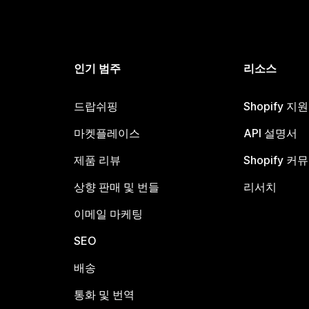
인기 범주
리소스
드랍쉬핑
Shopify 지
마켓플레이스
API 설명서
제품 리뷰
Shopify 커
상향 판매 및 번들
리서치
이메일 마케팅
SEO
배송
통화 및 번역