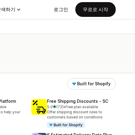
탐색하기
로그인
무료로 시작
Built for Shopify
Platform
Free Shipping Discounts ‑ SC
별 5개 중
able
5.0
(72)
•
Free plan available
총 리뷰 72개
to help your
Offer shipping discount rules to
customers based on conditions
Built for Shopify
S Estimated Delivery Date Plus