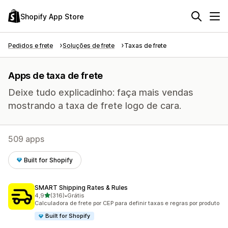
Shopify App Store
Pedidos e frete
Soluções de frete
Taxas de frete
Apps de taxa de frete
Deixe tudo explicadinho: faça mais vendas
mostrando a taxa de frete logo de cara.
509 apps
Built for Shopify
SMART Shipping Rates & Rules
de 5 estrelas
4,9
(316)
•
Grátis
316 avaliações ao todo
Calculadora de frete por CEP para definir taxas e regras por produto
Built for Shopify