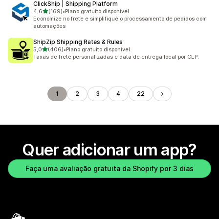
ClickShip | Shipping Platform
de 5 estrelas
4,6
(169)
•
Plano gratuito disponível
169 avaliações ao todo
Economize no frete e simplifique o processamento de pedidos com
automações
ShipZip Shipping Rates & Rules
de 5 estrelas
5,0
(406)
•
Plano gratuito disponível
406 avaliações ao todo
Taxas de frete personalizadas e data de entrega local por CEP.
1
2
3
4
22
Quer adicionar um app?
Faça uma avaliação gratuita da Shopify por 3 dias