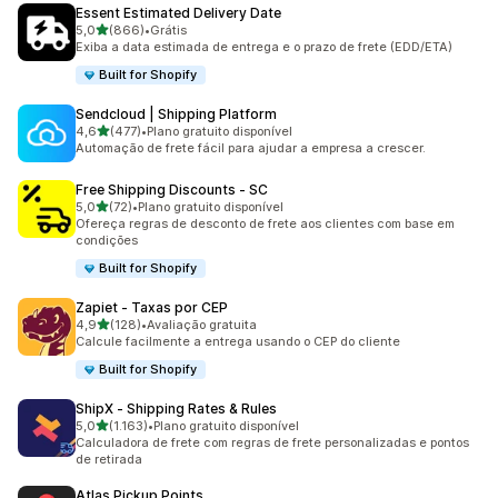
Essent Estimated Delivery Date
de 5 estrelas
5,0
(866)
•
Grátis
866 avaliações ao todo
Exiba a data estimada de entrega e o prazo de frete (EDD/ETA)
Built for Shopify
Sendcloud | Shipping Platform
de 5 estrelas
4,6
(477)
•
Plano gratuito disponível
477 avaliações ao todo
Automação de frete fácil para ajudar a empresa a crescer.
Free Shipping Discounts ‑ SC
de 5 estrelas
5,0
(72)
•
Plano gratuito disponível
72 avaliações ao todo
Ofereça regras de desconto de frete aos clientes com base em
condições
Built for Shopify
Zapiet ‑ Taxas por CEP
de 5 estrelas
4,9
(128)
•
Avaliação gratuita
128 avaliações ao todo
Calcule facilmente a entrega usando o CEP do cliente
Built for Shopify
ShipX ‑ Shipping Rates & Rules
de 5 estrelas
5,0
(1.163)
•
Plano gratuito disponível
1163 avaliações ao todo
Calculadora de frete com regras de frete personalizadas e pontos
de retirada
Atlas Pickup Points