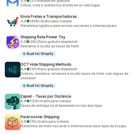
de 5 estrelas
4,9
(37)
•
Instalación gratuita
37 avaliações ao todo
Cotiza, crea y rastrea tus envíos en un solo lugar.
Envia Fretes e Transportadoras
de 5 estrelas
4,4
(458)
•
Grátis para instalar
458 avaliações ao todo
Plataforma logística para envios nacionais e internacionais
Shipping Rate Power Toy
de 5 estrelas
5,0
(28)
•
Plano gratuito disponível
28 avaliações ao todo
Reordene e oculte as taxas de frete
Built for Shopify
OCT Hide Shipping Methods
de 5 estrelas
4,9
(19)
•
Plano gratuito disponível
19 avaliações ao todo
Ordene, reordene, renomeie e oculte taxas de frete com regras de
checkout
Built for Shopify
Zapiet ‑ Taxas por Distância
de 5 estrelas
4,9
(124)
•
Grátis para instalar
124 avaliações ao todo
Taxas de entrega local baseadas no raio das lojas
Packrooster Shipping
de 5 estrelas
4,9
(75)
•
Grátis para instalar
75 avaliações ao todo
Plataforma de frete nacional e internacional para lojas da Europa