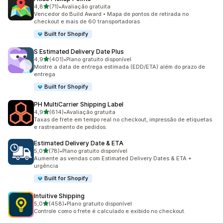
de 5 estrelas
4,8
(71)
•
Avaliação gratuita
71 avaliações ao todo
Vencedor do Build Award • Mapa de pontos de retirada no
checkout e mais de 60 transportadoras
Built for Shopify
S Estimated Delivery Date Plus
de 5 estrelas
4,9
(401)
•
Plano gratuito disponível
401 avaliações ao todo
Mostre a data de entrega estimada (EDD/ETA) além do prazo de
entrega
Built for Shopify
PH MultiCarrier Shipping Label
de 5 estrelas
4,9
(614)
•
Avaliação gratuita
614 avaliações ao todo
Taxas de frete em tempo real no checkout, impressão de etiquetas
e rastreamento de pedidos.
Estimated Delivery Date & ETA
de 5 estrelas
5,0
(78)
•
Plano gratuito disponível
78 avaliações ao todo
Aumente as vendas com Estimated Delivery Dates & ETA +
urgência
Built for Shopify
Intuitive Shipping
de 5 estrelas
5,0
(458)
•
Plano gratuito disponível
458 avaliações ao todo
Controle como o frete é calculado e exibido no checkout.