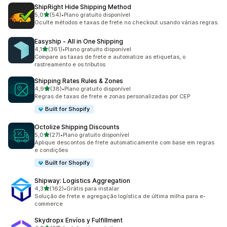
ShipRight Hide Shipping Method
de 5 estrelas
5,0
(54)
•
Plano gratuito disponível
54 avaliações ao todo
Oculte métodos e taxas de frete no checkout usando várias regras.
Easyship ‑ All in One Shipping
de 5 estrelas
4,1
(361)
•
Plano gratuito disponível
361 avaliações ao todo
Compare as taxas de frete e automatize as etiquetas, o
rastreamento e os tributos
Shipping Rates Rules & Zones
de 5 estrelas
4,9
(38)
•
Plano gratuito disponível
38 avaliações ao todo
Regras de taxas de frete e zonas personalizadas por CEP
Built for Shopify
Octolize Shipping Discounts
de 5 estrelas
5,0
(27)
•
Plano gratuito disponível
27 avaliações ao todo
Aplique descontos de frete automaticamente com base em regras
e condições
Built for Shopify
Shipway: Logistics Aggregation
de 5 estrelas
4,3
(162)
•
Grátis para instalar
162 avaliações ao todo
Solução de frete e agregação logística de última milha para e-
commerce
Skydropx Envíos y Fulfillment