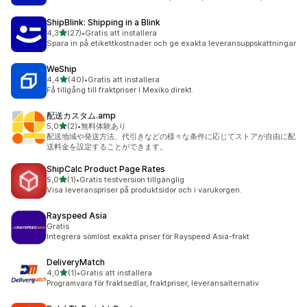
ShipBlink: Shipping in a Blink
av 5 stjärnor
4,3
(27)
•
Gratis att installera
27 recensioner totalt
Spara in på etikettkostnader och ge exakta leveransuppskattningar
WeShip
av 5 stjärnor
4,4
(40)
•
Gratis att installera
40 recensioner totalt
Få tillgång till fraktpriser i Mexiko direkt.
配送カスタム.amp
av 5 stjärnor
5,0
(2)
•
無料体験あり
2 recensioner totalt
配送地域や発送方法、代引きなどの様々な条件に応じてストアが自由に配
送料金を設定することができます。
ShipCalc Product Page Rates
av 5 stjärnor
5,0
(1)
•
Gratis testversion tillgänglig
1 recensioner totalt
Visa leveranspriser på produktsidor och i varukorgen.
Rayspeed Asia
Gratis
Integrera sömlöst exakta priser för Rayspeed Asia-frakt
DeliveryMatch
av 5 stjärnor
4,0
(1)
•
Gratis att installera
1 recensioner totalt
Programvara för fraktsedlar, fraktpriser, leveransalternativ