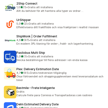
2Ship Connect
av 5 stjärnor
1,0
(1)
•
Gratis att installera
1 recensioner totalt
Allt du behöver för att hantera alla typer av ordrar ...
UrShipper
av 5 stjärnor
5,0
(2)
•
Gratis att installera
2 recensioner totalt
Effektivisera ditt fraktflöde och visa fraktpriser i realtid i kassan
ShipMonk | Order Fulfillment
av 5 stjärnor
4,5
(97)
•
Gratis att installera
97 recensioner totalt
En modern 3PL-lösning för order-, frakt- och lagerhantering.
Pasilobus Multi Ship
av 5 stjärnor
5,0
(1)
•
Gratis att installera
1 recensioner totalt
Skicka beställningar till flera adresser i en enda kassa
Plex: Delivery Estimation Date
av 5 stjärnor
4,7
(81)
•
Gratis testversion tillgänglig
81 recensioner totalt
Ökar förtroendet och shoppingupplevelsen med leveransdatum och
timer
Bestmile – Frete Inteligente
Grátis
Calcule frete para Correios e Transportadoras com rastreio
Delm Estimated Delivery Date
av 5 stjärnor