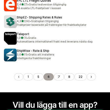
R+L LTL Freight Quotes
av 5 stjärnor
3,4
(7)
•
Gratis testversion tillgänglig
7 recensioner totalt
Få exakta LTL-fraktpriser i kassan
ShipEZ‑ Shipping Rates & Rules
av 5 stjärnor
4,3
(34)
•
Gratisplan tillgänglig
34 recensioner totalt
Fraktpriser baserade på fraktregler för fraktkalkylator
Teleport
av 5 stjärnor
1,0
(1)
•
Gratis
1 recensioner totalt
Automatisera internationell frakt med leverans nästa dag
ShipWise ‑ Rate & Ship
av 5 stjärnor
3,0
(1)
•
Gratis att installera
1 recensioner totalt
Intelligenta fraktlösningar
1
5
6
7
8
22
Vill du lägga till en app?