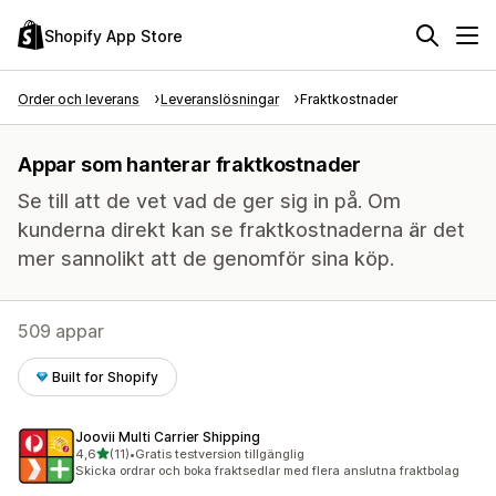
Shopify App Store
Order och leverans
Leveranslösningar
Fraktkostnader
Appar som hanterar fraktkostnader
Se till att de vet vad de ger sig in på. Om
kunderna direkt kan se fraktkostnaderna är det
mer sannolikt att de genomför sina köp.
509 appar
Built for Shopify
Joovii Multi Carrier Shipping
av 5 stjärnor
4,6
(11)
•
Gratis testversion tillgänglig
11 recensioner totalt
Skicka ordrar och boka fraktsedlar med flera anslutna fraktbolag