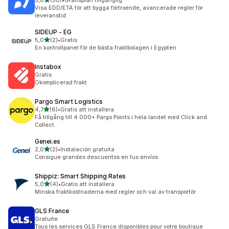
5,0
(50)
•
Gratisplan tillgänglig
50 recensioner totalt
Visa EDD/ETA för att bygga förtroende, avancerade regler för
leveranstid
SIDEUP ‑ EG
av 5 stjärnor
5,0
(2)
•
Gratis
2 recensioner totalt
En kontrollpanel för de bästa fraktbolagen i Egypten
Instabox
Gratis
Okomplicerad frakt
Pargo Smart Logistics
av 5 stjärnor
4,7
(6)
•
Gratis att installera
6 recensioner totalt
Få tillgång till 4 000+ Pargo Points i hela landet med Click and
Collect.
Genei.es
av 5 stjärnor
2,0
(2)
•
Instalación gratuita
2 recensioner totalt
Consigue grandes descuentos en tus envíos
Shippiz: Smart Shipping Rates
av 5 stjärnor
5,0
(4)
•
Gratis att installera
4 recensioner totalt
Minska fraktkostnaderna med regler och val av transportör
GLS France
Gratuite
Tous les services GLS France disponibles pour votre boutique