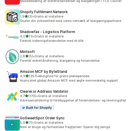
Massebooking af ordreforsendelser og klargøringer i TCS Courier
Shopify Fulfillment Network
ud af 5 stjerner
1,9
(3)
•
Gratis at installere
3 anmeldelser i alt
Skaler din virksomhed med vores netværk af klargøringspartnere
Shadowfax ‑ Logistics Platform
ud af 5 stjerner
4,0
(1)
•
Gratis at installere
1 anmeldelser i alt
Forenkl indenrigsforsendelse med ét klik
Mintsoft
ud af 5 stjerner
2,8
(5)
•
Gratis at installere
5 anmeldelser i alt
Forenkl ordrehåndtering, klargøring og forsendelse
Amazon MCF by ByteStand
ud af 5 stjerner
4,9
(357)
•
Mulighed for gratis prøveperiode
357 anmeldelser i alt
Avanceret global Amazon MCF med ægte menneskelig support
Clearer.io Address Validator
ud af 5 stjerner
4,7
(170)
•
Gratis at installere
170 anmeldelser i alt
Adressevalidering til forebyggelse af forsendelses- og leveringsfejl
Built for Shopify
GoSweetSpot Order Sync
ud af 5 stjerner
5,0
(1)
•
Gratis at installere
1 anmeldelser i alt
Nem at bruge og fantastiske fragtpriser. Sparer dig penge.