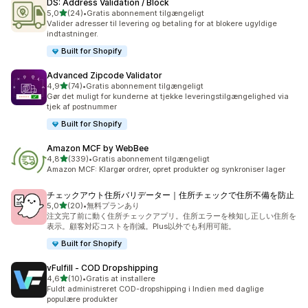
DS: Address Validation / Block
ud af 5 stjerner
5,0
(24)
•
Gratis abonnement tilgængeligt
24 anmeldelser i alt
Valider adresser til levering og betaling for at blokere ugyldige
indtastninger.
Built for Shopify
Advanced Zipcode Validator
ud af 5 stjerner
4,9
(74)
•
Gratis abonnement tilgængeligt
74 anmeldelser i alt
Gør det muligt for kunderne at tjekke leveringstilgængelighed via
tjek af postnummer
Built for Shopify
Amazon MCF by WebBee
ud af 5 stjerner
4,8
(339)
•
Gratis abonnement tilgængeligt
339 anmeldelser i alt
Amazon MCF: Klargør ordrer, opret produkter og synkroniser lager
チェックアウト住所バリデーター｜住所チェックで住所不備を防止
ud af 5 stjerner
5,0
(20)
•
無料プランあり
20 anmeldelser i alt
注文完了前に動く住所チェックアプリ。住所エラーを検知し正しい住所を
表示。顧客対応コストを削減。Plus以外でも利用可能。
Built for Shopify
vFulfill ‑ COD Dropshipping
ud af 5 stjerner
4,6
(10)
•
Gratis at installere
10 anmeldelser i alt
Fuldt administreret COD-dropshipping i Indien med daglige
populære produkter