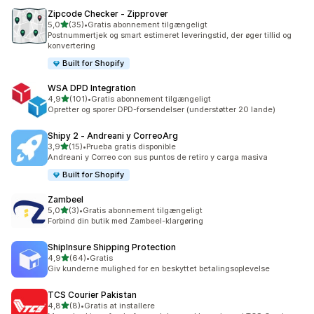
Zipcode Checker ‑ Zipprover
ud af 5 stjerner
5,0
(35)
•
Gratis abonnement tilgængeligt
35 anmeldelser i alt
Postnummertjek og smart estimeret leveringstid, der øger tillid og
konvertering
Built for Shopify
WSA DPD Integration
ud af 5 stjerner
4,9
(101)
•
Gratis abonnement tilgængeligt
101 anmeldelser i alt
Opretter og sporer DPD-forsendelser (understøtter 20 lande)
Shipy 2 ‑ Andreani y CorreoArg
ud af 5 stjerner
3,9
(15)
•
Prueba gratis disponible
15 anmeldelser i alt
Andreani y Correo con sus puntos de retiro y carga masiva
Built for Shopify
Zambeel
ud af 5 stjerner
5,0
(3)
•
Gratis abonnement tilgængeligt
3 anmeldelser i alt
Forbind din butik med Zambeel-klargøring
ShipInsure Shipping Protection
ud af 5 stjerner
4,9
(64)
•
Gratis
64 anmeldelser i alt
Giv kunderne mulighed for en beskyttet betalingsoplevelse
TCS Courier Pakistan
ud af 5 stjerner
4,8
(8)
•
Gratis at installere
8 anmeldelser i alt