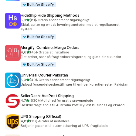
Built for Shopify
HideShip:Hide Shipping Methods
ud af 5 stjerner
5,0
(81)
•
Gratis abonnement tilgængeligt
81 anmeldelser i alt
Skjul, sorter og omdøb leveringsmetoder med et regelbaseret
system
Built for Shopify
Mergify: Combine, Merge Orders
ud af 5 stjerner
4,6
(45)
•
Gratis at installere
45 anmeldelser i alt
Flet ordrer, spar på fragtomkostningerne, og glæd dine kunder
Built for Shopify
Universal Courier Pakistan
ud af 5 stjerner
5,0
(40)
•
Gratis abonnement tilgængeligt
40 anmeldelser i alt
Upload forsendelsesbestillinger til enhver kurertjeneste i Pakistan.
SellerDash: AusPost Shipping
ud af 5 stjerner
4,7
(630)
•
Mulighed for gratis prøveperiode
630 anmeldelser i alt
Udskriv fragtlabels til Australia Post MyPost Business og eParcel
UPS Shipping (Official)
ud af 5 stjerner
4,8
(117)
•
Gratis at installere
117 anmeldelser i alt
Betjeningspanel til automatisering af UPS-fragtlabels