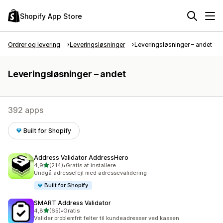
Shopify App Store
Ordrer og levering
Leveringsløsninger
Leveringsløsninger – andet
Leveringsløsninger – andet
392 apps
Built for Shopify
Address Validator AddressHero
ud af 5 stjerner
4,9
(214)
•
Gratis at installere
214 anmeldelser i alt
Undgå adressefejl med adressevalidering
Built for Shopify
SMART Address Validator
ud af 5 stjerner
4,8
(65)
•
Gratis
65 anmeldelser i alt
Valider problemfrit felter til kundeadresser ved kassen