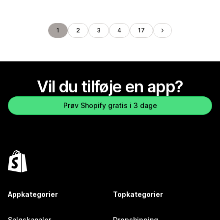
1
2
3
4
17
Vil du tilføje en app?
Prøv Shopify gratis i 3 dage
Appkategorier
Topkategorier
Salgskanaler
Dropshipping