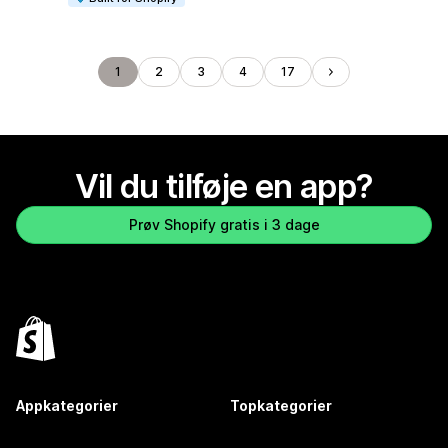
1
2
3
4
17
Vil du tilføje en app?
Prøv Shopify gratis i 3 dage
Appkategorier
Topkategorier