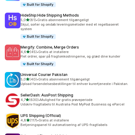
Built for Shopify
HideShip:Hide Shipping Methods
ud af 5 stjerner
5,0
(81)
•
Gratis abonnement tilgængeligt
81 anmeldelser i alt
Skjul, sorter og omdøb leveringsmetoder med et regelbaseret
system
Built for Shopify
Mergify: Combine, Merge Orders
ud af 5 stjerner
4,6
(45)
•
Gratis at installere
45 anmeldelser i alt
Flet ordrer, spar på fragtomkostningerne, og glæd dine kunder
Built for Shopify
Universal Courier Pakistan
ud af 5 stjerner
5,0
(40)
•
Gratis abonnement tilgængeligt
40 anmeldelser i alt
Upload forsendelsesbestillinger til enhver kurertjeneste i Pakistan.
SellerDash: AusPost Shipping
ud af 5 stjerner
4,7
(630)
•
Mulighed for gratis prøveperiode
630 anmeldelser i alt
Udskriv fragtlabels til Australia Post MyPost Business og eParcel
UPS Shipping (Official)
ud af 5 stjerner
4,8
(117)
•
Gratis at installere
117 anmeldelser i alt
Betjeningspanel til automatisering af UPS-fragtlabels