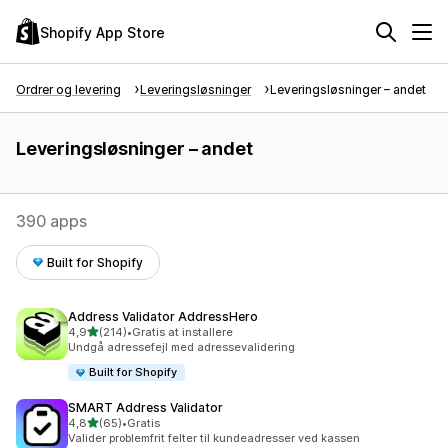
Shopify App Store
Ordrer og levering
Leveringsløsninger
Leveringsløsninger – andet
Leveringsløsninger – andet
390 apps
Built for Shopify
Address Validator AddressHero
ud af 5 stjerner
4,9
(214)
•
Gratis at installere
214 anmeldelser i alt
Undgå adressefejl med adressevalidering
Built for Shopify
SMART Address Validator
ud af 5 stjerner
4,8
(65)
•
Gratis
65 anmeldelser i alt
Valider problemfrit felter til kundeadresser ved kassen