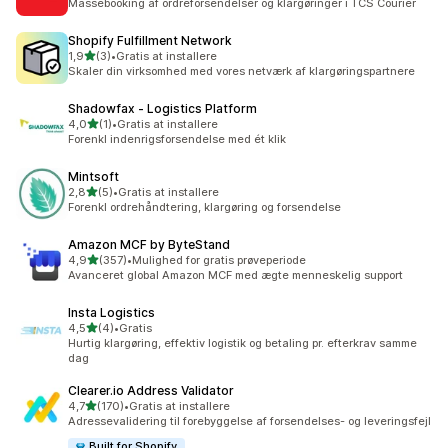
Massebooking af ordreforsendelser og klargøringer i TCS Courier
Shopify Fulfillment Network
ud af 5 stjerner
1,9
(3)
•
Gratis at installere
3 anmeldelser i alt
Skaler din virksomhed med vores netværk af klargøringspartnere
Shadowfax ‑ Logistics Platform
ud af 5 stjerner
4,0
(1)
•
Gratis at installere
1 anmeldelser i alt
Forenkl indenrigsforsendelse med ét klik
Mintsoft
ud af 5 stjerner
2,8
(5)
•
Gratis at installere
5 anmeldelser i alt
Forenkl ordrehåndtering, klargøring og forsendelse
Amazon MCF by ByteStand
ud af 5 stjerner
4,9
(357)
•
Mulighed for gratis prøveperiode
357 anmeldelser i alt
Avanceret global Amazon MCF med ægte menneskelig support
Insta Logistics
ud af 5 stjerner
4,5
(4)
•
Gratis
4 anmeldelser i alt
Hurtig klargøring, effektiv logistik og betaling pr. efterkrav samme
dag
Clearer.io Address Validator
ud af 5 stjerner
4,7
(170)
•
Gratis at installere
170 anmeldelser i alt
Adressevalidering til forebyggelse af forsendelses- og leveringsfejl
Built for Shopify