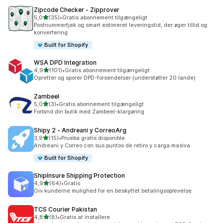
Zipcode Checker ‑ Zipprover
ud af 5 stjerner
5,0
(35)
•
Gratis abonnement tilgængeligt
35 anmeldelser i alt
Postnummertjek og smart estimeret leveringstid, der øger tillid og
konvertering
Built for Shopify
WSA DPD Integration
ud af 5 stjerner
4,9
(101)
•
Gratis abonnement tilgængeligt
101 anmeldelser i alt
Opretter og sporer DPD-forsendelser (understøtter 20 lande)
Zambeel
ud af 5 stjerner
5,0
(3)
•
Gratis abonnement tilgængeligt
3 anmeldelser i alt
Forbind din butik med Zambeel-klargøring
Shipy 2 ‑ Andreani y CorreoArg
ud af 5 stjerner
3,9
(15)
•
Prueba gratis disponible
15 anmeldelser i alt
Andreani y Correo con sus puntos de retiro y carga masiva
Built for Shopify
ShipInsure Shipping Protection
ud af 5 stjerner
4,9
(64)
•
Gratis
64 anmeldelser i alt
Giv kunderne mulighed for en beskyttet betalingsoplevelse
TCS Courier Pakistan
ud af 5 stjerner
4,8
(8)
•
Gratis at installere
8 anmeldelser i alt