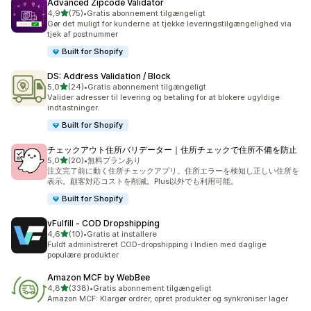
Advanced Zipcode Validator
ud af 5 stjerner
4,9
(75)
•
Gratis abonnement tilgængeligt
75 anmeldelser i alt
Gør det muligt for kunderne at tjekke leveringstilgængelighed via
tjek af postnummer
Built for Shopify
DS: Address Validation / Block
ud af 5 stjerner
5,0
(24)
•
Gratis abonnement tilgængeligt
24 anmeldelser i alt
Valider adresser til levering og betaling for at blokere ugyldige
indtastninger.
Built for Shopify
チェックアウト住所バリデーター｜住所チェックで住所不備を防止
ud af 5 stjerner
5,0
(20)
•
無料プランあり
20 anmeldelser i alt
注文完了前に動く住所チェックアプリ。住所エラーを検知し正しい住所を
表示。顧客対応コストを削減。Plus以外でも利用可能。
Built for Shopify
vFulfill ‑ COD Dropshipping
ud af 5 stjerner
4,6
(10)
•
Gratis at installere
10 anmeldelser i alt
Fuldt administreret COD-dropshipping i Indien med daglige
populære produkter
Amazon MCF by WebBee
ud af 5 stjerner
4,8
(338)
•
Gratis abonnement tilgængeligt
338 anmeldelser i alt
Amazon MCF: Klargør ordrer, opret produkter og synkroniser lager