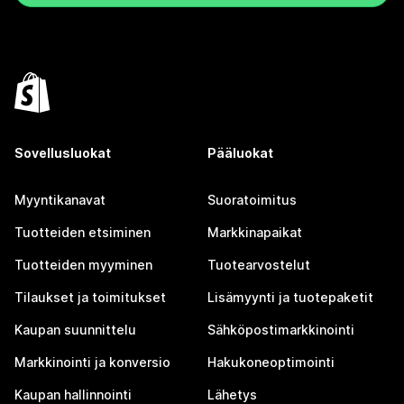
Sovellusluokat
Pääluokat
Myyntikanavat
Suoratoimitus
Tuotteiden etsiminen
Markkinapaikat
Tuotteiden myyminen
Tuotearvostelut
Tilaukset ja toimitukset
Lisämyynti ja tuotepaketit
Kaupan suunnittelu
Sähköpostimarkkinointi
Markkinointi ja konversio
Hakukoneoptimointi
Kaupan hallinnointi
Lähetys