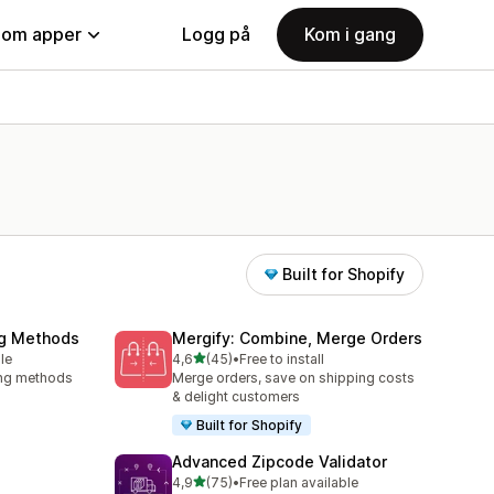
nom apper
Logg på
Kom i gang
Built for Shopify
ng Methods
Mergify: Combine, Merge Orders
av 5 stjerner
le
4,6
(45)
•
Free to install
Totalt 45 omtaler
ing methods
Merge orders, save on shipping costs
& delight customers
Built for Shopify
Advanced Zipcode Validator
av 5 stjerner
4,9
(75)
•
Free plan available
Totalt 75 omtaler