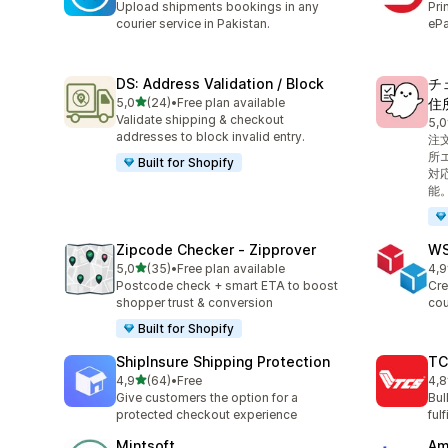
Upload shipments bookings in any
Pri
courier service in Pakistan.
ePa
DS: Address Validation / Block
チ
av 5 stjerner
5,0
(24)
•
Free plan available
住
Totalt 24 omtaler
Validate shipping & checkout
5,0
Tot
addresses to block invalid entry.
注
所
Built for Shopify
対
能
Zipcode Checker ‑ Zipprover
WS
av 5 stjerner
5,0
(35)
•
Free plan available
4,9
Totalt 35 omtaler
Tot
Postcode check + smart ETA to boost
Cre
shopper trust & conversion
cou
Built for Shopify
ShipInsure Shipping Protection
TC
av 5 stjerner
4,9
(64)
•
Free
4,8
Totalt 64 omtaler
Tot
Give customers the option for a
Bul
protected checkout experience
ful
Mintsoft
Am