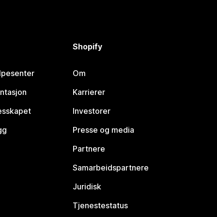
Shopify
lpesenter
Om
ntasjon
Karrierer
lesskapet
Investorer
gg
Presse og media
Partnere
Samarbeidspartnere
Juridisk
Tjenestestatus