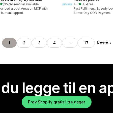
av 5 stjerner
av 5 stjerner
(357)
•
Free trial available
4,5
(4)
•
Free
alt 357 omtaler
Totalt 4 omtaler
vanced global Amazon MCF with
Fast Fulfilment, Speedy Lo
l human support
Same-Day COD Payment
Neste
1
2
3
4
…
17
 du legge til en 
Prøv Shopify gratis i tre dager