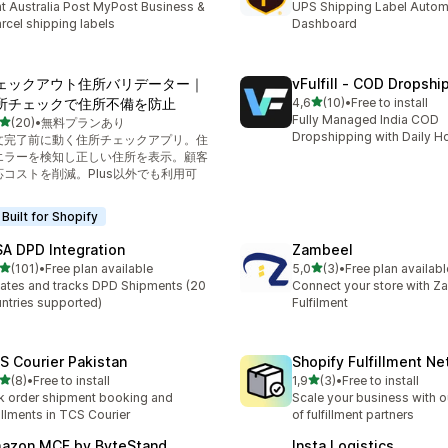
nt Australia Post MyPost Business &
UPS Shipping Label Autom
rcel shipping labels
Dashboard
ェックアウト住所バリデーター｜
vFulfill ‑ COD Dropshi
av 5 stjerner
所チェックで住所不備を防止
4,6
(10)
•
Free to install
Totalt 10 omtaler
Fully Managed India COD
av 5 stjerner
(20)
•
無料プランあり
alt 20 omtaler
Dropshipping with Daily H
文完了前に動く住所チェックアプリ。住
エラーを検知し正しい住所を表示。顧客
応コストを削減。Plus以外でも利用可
。
Built for Shopify
A DPD Integration
Zambeel
av 5 stjerner
av 5 stjerner
(101)
•
Free plan available
5,0
(3)
•
Free plan availabl
alt 101 omtaler
Totalt 3 omtaler
ates and tracks DPD Shipments (20
Connect your store with Z
ntries supported)
Fulfilment
S Courier Pakistan
Shopify Fulfillment N
av 5 stjerner
av 5 stjerner
(8)
•
Free to install
1,9
(3)
•
Free to install
alt 8 omtaler
Totalt 3 omtaler
k order shipment booking and
Scale your business with o
fillments in TCS Courier
of fulfillment partners
azon MCF by ByteStand
Insta Logistics