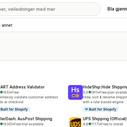
Bla gjen
– annet
ART Address Validator
HideShip:Hide Shippi
av 5 stjerner
av 5 stjerner
(65)
•
Free
5,0
(81)
•
Free plan availab
alt 65 omtaler
Totalt 81 omtaler
mlessly validate customer address
Hide, sort & rename shipp
lds at checkout
with a rule-based engine
Built for Shopify
Built for Shopify
llerDash: AusPost Shipping
UPS Shipping (Official)
av 5 stjerner
av 5 stjerner
(630)
•
Free trial available
4,8
(117)
•
Free to install
alt 630 omtaler
Totalt 117 omtaler