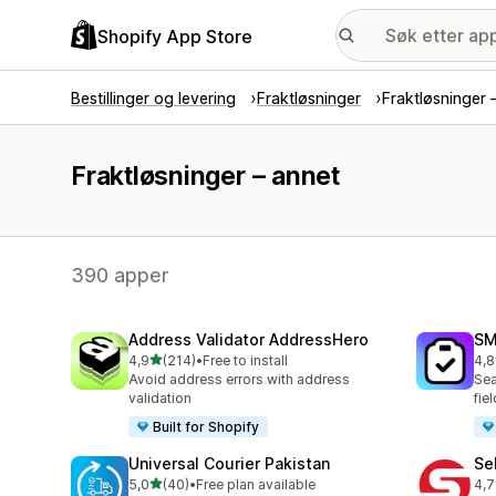
Shopify App Store
Bestillinger og levering
Fraktløsninger
Fraktløsninger 
Fraktløsninger – annet
390 apper
Address Validator AddressHero
SM
av 5 stjerner
4,9
(214)
•
Free to install
4,8
Totalt 214 omtaler
Tot
Avoid address errors with address
Sea
validation
fie
Built for Shopify
Universal Courier Pakistan
Se
av 5 stjerner
5,0
(40)
•
Free plan available
4,7
Totalt 40 omtaler
Tot