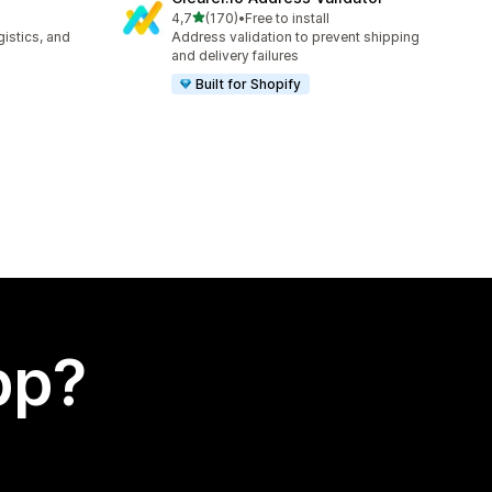
av 5 stjerner
4,7
(170)
•
Free to install
Totalt 170 omtaler
gistics, and
Address validation to prevent shipping
and delivery failures
Built for Shopify
app?