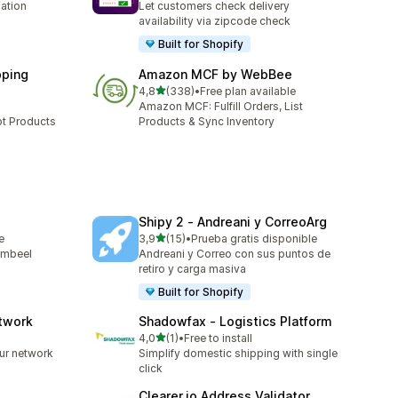
ation
Let customers check delivery
availability via zipcode check
Built for Shopify
pping
Amazon MCF by WebBee
av 5 stjerner
4,8
(338)
•
Free plan available
Totalt 338 omtaler
Amazon MCF: Fulfill Orders, List
ot Products
Products & Sync Inventory
Shipy 2 ‑ Andreani y CorreoArg
av 5 stjerner
e
3,9
(15)
•
Prueba gratis disponible
Totalt 15 omtaler
ambeel
Andreani y Correo con sus puntos de
retiro y carga masiva
Built for Shopify
etwork
Shadowfax ‑ Logistics Platform
av 5 stjerner
4,0
(1)
•
Free to install
Totalt 1 omtaler
ur network
Simplify domestic shipping with single
click
Clearer.io Address Validator