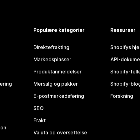
Populære kategorier
Ressurser
Direktefrakting
Shopifys hje
Markedsplasser
API-dokume
Produktanmeldelser
Shopify-fel
vering
Mersalg og pakker
Shopify-blo
E-postmarkedsføring
Forskning
SEO
Frakt
jon
Valuta og oversettelse