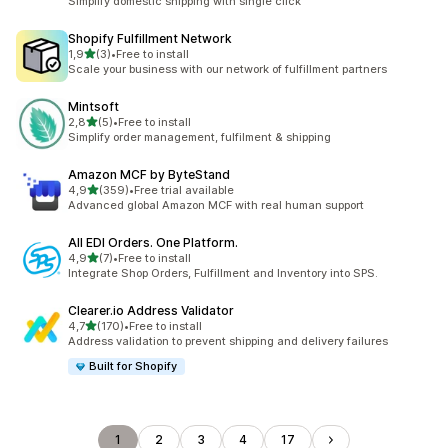
Simplify domestic shipping with single click
Shopify Fulfillment Network
na 5 gwiazdek
1,9
(3)
•
Free to install
Łączna liczba recenzji: 3
Scale your business with our network of fulfillment partners
Mintsoft
na 5 gwiazdek
2,8
(5)
•
Free to install
Łączna liczba recenzji: 5
Simplify order management, fulfilment & shipping
Amazon MCF by ByteStand
na 5 gwiazdek
4,9
(359)
•
Free trial available
Łączna liczba recenzji: 359
Advanced global Amazon MCF with real human support
All EDI Orders. One Platform.
na 5 gwiazdek
4,9
(7)
•
Free to install
Łączna liczba recenzji: 7
Integrate Shop Orders, Fulfillment and Inventory into SPS.
Clearer.io Address Validator
na 5 gwiazdek
4,7
(170)
•
Free to install
Łączna liczba recenzji: 170
Address validation to prevent shipping and delivery failures
Built for Shopify
1
2
3
4
17