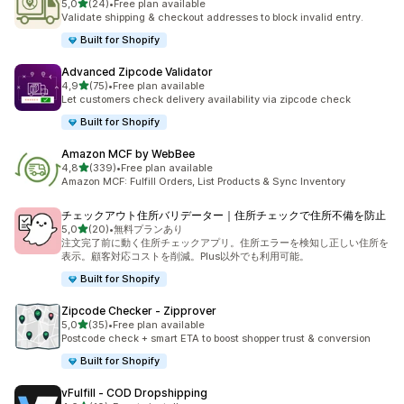
na 5 gwiazdek
5,0
(24)
•
Free plan available
Łączna liczba recenzji: 24
Validate shipping & checkout addresses to block invalid entry.
Built for Shopify
Advanced Zipcode Validator
na 5 gwiazdek
4,9
(75)
•
Free plan available
Łączna liczba recenzji: 75
Let customers check delivery availability via zipcode check
Built for Shopify
Amazon MCF by WebBee
na 5 gwiazdek
4,8
(339)
•
Free plan available
Łączna liczba recenzji: 339
Amazon MCF: Fulfill Orders, List Products & Sync Inventory
チェックアウト住所バリデーター｜住所チェックで住所不備を防止
na 5 gwiazdek
5,0
(20)
•
無料プランあり
Łączna liczba recenzji: 20
注文完了前に動く住所チェックアプリ。住所エラーを検知し正しい住所を
表示。顧客対応コストを削減。Plus以外でも利用可能。
Built for Shopify
Zipcode Checker ‑ Zipprover
na 5 gwiazdek
5,0
(35)
•
Free plan available
Łączna liczba recenzji: 35
Postcode check + smart ETA to boost shopper trust & conversion
Built for Shopify
vFulfill ‑ COD Dropshipping