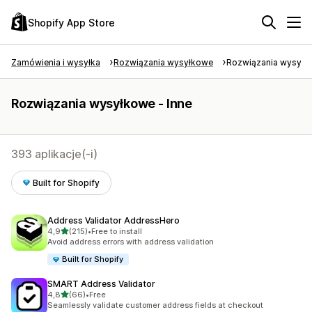
Shopify App Store
Zamówienia i wysyłka
Rozwiązania wysyłkowe
Rozwiązania wysyłko
Rozwiązania wysyłkowe - Inne
393 aplikacje(-i)
Built for Shopify
Address Validator AddressHero
na 5 gwiazdek
4,9
(215)
•
Free to install
Łączna liczba recenzji: 215
Avoid address errors with address validation
Built for Shopify
SMART Address Validator
na 5 gwiazdek
4,8
(66)
•
Free
Łączna liczba recenzji: 66
Seamlessly validate customer address fields at checkout