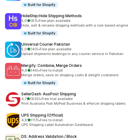
Built for Shopify
HideShip:Hide Shipping Methods
na 5 gwiazdek
5,0
(81)
•
Free plan available
Łączna liczba recenzji: 81
Hide, sort & rename shipping methods with a rule-based engine
Built for Shopify
Universal Courier Pakistan
na 5 gwiazdek
5,0
(40)
•
Free plan available
Łączna liczba recenzji: 40
Upload shipments bookings in any courier service in Pakistan.
Mergify: Combine, Merge Orders
na 5 gwiazdek
4,6
(46)
•
Free to install
Łączna liczba recenzji: 46
Merge orders, save on shipping costs & delight customers
Built for Shopify
SellerDash: AusPost Shipping
na 5 gwiazdek
4,7
(630)
•
Free trial available
Łączna liczba recenzji: 630
Print Australia Post MyPost Business & eParcel shipping labels
UPS Shipping (Official)
na 5 gwiazdek
4,8
(117)
•
Free to install
Łączna liczba recenzji: 117
UPS Shipping Label Automation Dashboard
DS: Address Validation / Block