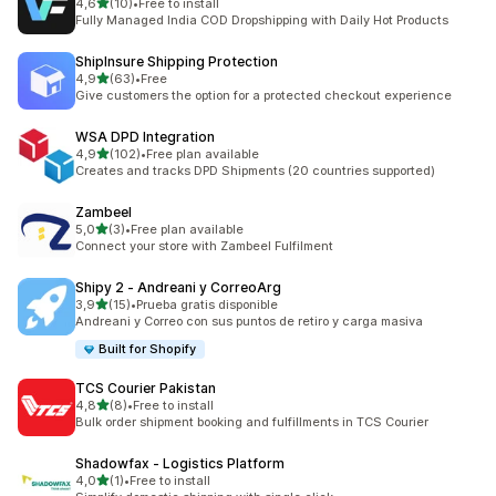
na 5 gwiazdek
4,6
(10)
•
Free to install
Łączna liczba recenzji: 10
Fully Managed India COD Dropshipping with Daily Hot Products
ShipInsure Shipping Protection
na 5 gwiazdek
4,9
(63)
•
Free
Łączna liczba recenzji: 63
Give customers the option for a protected checkout experience
WSA DPD Integration
na 5 gwiazdek
4,9
(102)
•
Free plan available
Łączna liczba recenzji: 102
Creates and tracks DPD Shipments (20 countries supported)
Zambeel
na 5 gwiazdek
5,0
(3)
•
Free plan available
Łączna liczba recenzji: 3
Connect your store with Zambeel Fulfilment
Shipy 2 ‑ Andreani y CorreoArg
na 5 gwiazdek
3,9
(15)
•
Prueba gratis disponible
Łączna liczba recenzji: 15
Andreani y Correo con sus puntos de retiro y carga masiva
Built for Shopify
TCS Courier Pakistan
na 5 gwiazdek
4,8
(8)
•
Free to install
Łączna liczba recenzji: 8
Bulk order shipment booking and fulfillments in TCS Courier
Shadowfax ‑ Logistics Platform
na 5 gwiazdek
4,0
(1)
•
Free to install
Łączna liczba recenzji: 1