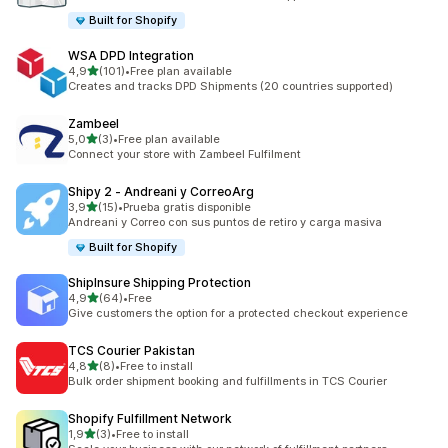
Built for Shopify
WSA DPD Integration
de 5 estrelas
4,9
(101)
•
Free plan available
101 total de avaliações
Creates and tracks DPD Shipments (20 countries supported)
Zambeel
de 5 estrelas
5,0
(3)
•
Free plan available
3 total de avaliações
Connect your store with Zambeel Fulfilment
Shipy 2 ‑ Andreani y CorreoArg
de 5 estrelas
3,9
(15)
•
Prueba gratis disponible
15 total de avaliações
Andreani y Correo con sus puntos de retiro y carga masiva
Built for Shopify
ShipInsure Shipping Protection
de 5 estrelas
4,9
(64)
•
Free
64 total de avaliações
Give customers the option for a protected checkout experience
TCS Courier Pakistan
de 5 estrelas
4,8
(8)
•
Free to install
8 total de avaliações
Bulk order shipment booking and fulfillments in TCS Courier
Shopify Fulfillment Network
de 5 estrelas
1,9
(3)
•
Free to install
3 total de avaliações