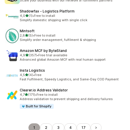
Scale your business with our network of fulfillment partners
Shadowfax ‑ Logistics Platform
de 5 estrelas
4,0
(1)
•
Free to install
1 total de avaliações
Simplify domestic shipping with single click
Mintsoft
de 5 estrelas
2,8
(5)
•
Free to install
5 total de avaliações
Simplify order management, fulfilment & shipping
Amazon MCF by ByteStand
de 5 estrelas
4,9
(357)
•
Free trial available
357 total de avaliações
Advanced global Amazon MCF with real human support
Insta Logistics
de 5 estrelas
4,5
(4)
•
Free
4 total de avaliações
Fast Fulfilment, Speedy Logistics, and Same-Day COD Payment
Clearer.io Address Validator
de 5 estrelas
4,7
(171)
•
Free to install
171 total de avaliações
Address validation to prevent shipping and delivery failures
Built for Shopify
1
2
3
4
17