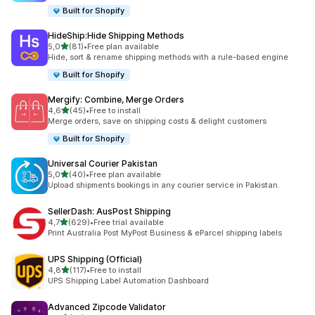
Built for Shopify
HideShip:Hide Shipping Methods
de 5 estrelas
5,0
(81)
•
Free plan available
81 total de avaliações
Hide, sort & rename shipping methods with a rule-based engine
Built for Shopify
Mergify: Combine, Merge Orders
de 5 estrelas
4,6
(45)
•
Free to install
45 total de avaliações
Merge orders, save on shipping costs & delight customers
Built for Shopify
Universal Courier Pakistan
de 5 estrelas
5,0
(40)
•
Free plan available
40 total de avaliações
Upload shipments bookings in any courier service in Pakistan.
SellerDash: AusPost Shipping
de 5 estrelas
4,7
(629)
•
Free trial available
629 total de avaliações
Print Australia Post MyPost Business & eParcel shipping labels
UPS Shipping (Official)
de 5 estrelas
4,8
(117)
•
Free to install
117 total de avaliações
UPS Shipping Label Automation Dashboard
Advanced Zipcode Validator