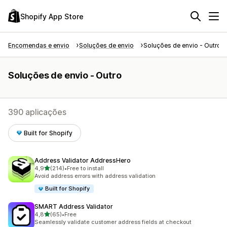
Shopify App Store
Encomendas e envio
Soluções de envio
Soluções de envio - Outro
Soluções de envio - Outro
390 aplicações
Built for Shopify
Address Validator AddressHero
de 5 estrelas
4,9
(214)
•
Free to install
214 total de avaliações
Avoid address errors with address validation
Built for Shopify
SMART Address Validator
de 5 estrelas
4,8
(65)
•
Free
65 total de avaliações
Seamlessly validate customer address fields at checkout