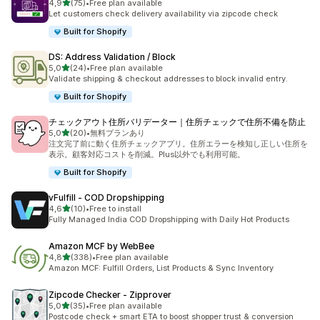
de 5 estrelas
4,9
(75)
•
Free plan available
75 total de avaliações
Let customers check delivery availability via zipcode check
Built for Shopify
DS: Address Validation / Block
de 5 estrelas
5,0
(24)
•
Free plan available
24 total de avaliações
Validate shipping & checkout addresses to block invalid entry.
Built for Shopify
チェックアウト住所バリデーター｜住所チェックで住所不備を防止
de 5 estrelas
5,0
(20)
•
無料プランあり
20 total de avaliações
注文完了前に動く住所チェックアプリ。住所エラーを検知し正しい住所を
表示。顧客対応コストを削減。Plus以外でも利用可能。
Built for Shopify
vFulfill ‑ COD Dropshipping
de 5 estrelas
4,6
(10)
•
Free to install
10 total de avaliações
Fully Managed India COD Dropshipping with Daily Hot Products
Amazon MCF by WebBee
de 5 estrelas
4,8
(338)
•
Free plan available
338 total de avaliações
Amazon MCF: Fulfill Orders, List Products & Sync Inventory
Zipcode Checker ‑ Zipprover
de 5 estrelas
5,0
(35)
•
Free plan available
35 total de avaliações
Postcode check + smart ETA to boost shopper trust & conversion