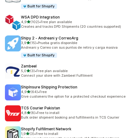
Built for Shopify
WSA DPD Integration
de 5 estrelas
4,9
(102)
•
Free plan available
102 total de avaliações
Creates and tracks DPD Shipments (20 countries supported)
Shipy 2 ‑ Andreani y CorreoArg
de 5 estrelas
3,9
(15)
•
Prueba gratis disponible
15 total de avaliações
Andreani y Correo con sus puntos de retiro y carga masiva
Built for Shopify
Zambeel
de 5 estrelas
5,0
(3)
•
Free plan available
3 total de avaliações
Connect your store with Zambeel Fulfilment
ShipInsure Shipping Protection
de 5 estrelas
4,9
(64)
•
Free
64 total de avaliações
Give customers the option for a protected checkout experience
TCS Courier Pakistan
de 5 estrelas
4,8
(8)
•
Free to install
8 total de avaliações
Bulk order shipment booking and fulfillments in TCS Courier
Shopify Fulfillment Network
de 5 estrelas
1,9
(3)
•
Free to install
3 total de avaliações