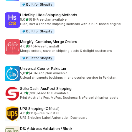
Built for Shopify
HideShip:Hide Shipping Methods
de 5 estrelas
5,0
(81)
•
Free plan available
81 total de avaliações
Hide, sort & rename shipping methods with a rule-based engine
Built for Shopify
Mergify: Combine, Merge Orders
de 5 estrelas
4,6
(45)
•
Free to install
45 total de avaliações
Merge orders, save on shipping costs & delight customers
Built for Shopify
Universal Courier Pakistan
de 5 estrelas
5,0
(40)
•
Free plan available
40 total de avaliações
Upload shipments bookings in any courier service in Pakistan.
SellerDash: AusPost Shipping
de 5 estrelas
4,7
(630)
•
Free trial available
630 total de avaliações
Print Australia Post MyPost Business & eParcel shipping labels
UPS Shipping (Official)
de 5 estrelas
4,8
(117)
•
Free to install
117 total de avaliações
UPS Shipping Label Automation Dashboard
DS: Address Validation / Block