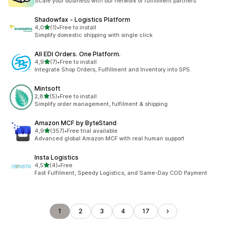
Scale your business with our network of fulfillment partners
Shadowfax ‑ Logistics Platform
de 5 estrelas
4,0
(1)
•
Free to install
1 total de avaliações
Simplify domestic shipping with single click
All EDI Orders. One Platform.
de 5 estrelas
4,9
(7)
•
Free to install
7 total de avaliações
Integrate Shop Orders, Fulfillment and Inventory into SPS.
Mintsoft
de 5 estrelas
2,8
(5)
•
Free to install
5 total de avaliações
Simplify order management, fulfilment & shipping
Amazon MCF by ByteStand
de 5 estrelas
4,9
(357)
•
Free trial available
357 total de avaliações
Advanced global Amazon MCF with real human support
Insta Logistics
de 5 estrelas
4,5
(4)
•
Free
4 total de avaliações
Fast Fulfilment, Speedy Logistics, and Same-Day COD Payment
1
2
3
4
17