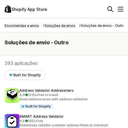
Shopify App Store
Encomendas e envio
Soluções de envio
Soluções de envio - Outro
Soluções de envio - Outro
393 aplicações
Built for Shopify
Address Validator AddressHero
de 5 estrelas
4,9
(215)
•
Free to install
215 total de avaliações
Avoid address errors with address validation
Built for Shopify
SMART Address Validator
de 5 estrelas
4,8
(65)
•
Free
65 total de avaliações
Seamlessly validate customer address fields at checkout