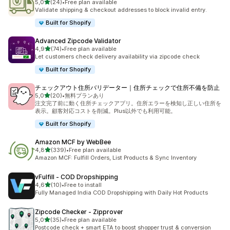
de 5 estrelas
5,0
(24)
•
Free plan available
24 total de avaliações
Validate shipping & checkout addresses to block invalid entry.
Built for Shopify
Advanced Zipcode Validator
de 5 estrelas
4,9
(74)
•
Free plan available
74 total de avaliações
Let customers check delivery availability via zipcode check
Built for Shopify
チェックアウト住所バリデーター｜住所チェックで住所不備を防止
de 5 estrelas
5,0
(20)
•
無料プランあり
20 total de avaliações
注文完了前に動く住所チェックアプリ。住所エラーを検知し正しい住所を
表示。顧客対応コストを削減。Plus以外でも利用可能。
Built for Shopify
Amazon MCF by WebBee
de 5 estrelas
4,8
(339)
•
Free plan available
339 total de avaliações
Amazon MCF: Fulfill Orders, List Products & Sync Inventory
vFulfill ‑ COD Dropshipping
de 5 estrelas
4,6
(10)
•
Free to install
10 total de avaliações
Fully Managed India COD Dropshipping with Daily Hot Products
Zipcode Checker ‑ Zipprover
de 5 estrelas
5,0
(35)
•
Free plan available
35 total de avaliações
Postcode check + smart ETA to boost shopper trust & conversion