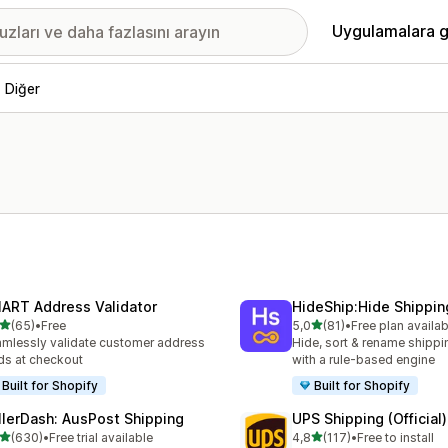
Uygulamalara g
 Diğer
ART Address Validator
HideShip:Hide Shippi
5 yıldız üzerinden
5 yıldız üzerinden
(65)
•
Free
5,0
(81)
•
Free plan availab
lam 65 değerlendirme
toplam 81 değerlendirme
mlessly validate customer address
Hide, sort & rename shipp
lds at checkout
with a rule-based engine
Built for Shopify
Built for Shopify
llerDash: AusPost Shipping
UPS Shipping (Official)
5 yıldız üzerinden
5 yıldız üzerinden
(630)
•
Free trial available
4,8
(117)
•
Free to install
lam 630 değerlendirme
toplam 117 değerlendirme