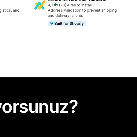
5 yıldız üzerinden
4,7
(170)
•
Free to install
toplam 170 değerlendirme
gistics, and
Address validation to prevent shipping
and delivery failures
Built for Shopify
yorsunuz?