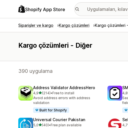
Shopify App Store
Siparişler ve kargo
Kargo çözümleri
Kargo çözümleri -
Kargo çözümleri - Diğer
390 uygulama
Address Validator AddressHero
SM
5 yıldız üzerinden
4,9
(214)
•
Free to install
4,8
toplam 214 değerlendirme
top
Avoid address errors with address
Sea
validation
fie
Built for Shopify
Universal Courier Pakistan
Se
5 yıldız üzerinden
5,0
(40)
•
Free plan available
4,7
toplam 40 değerlendirme
top