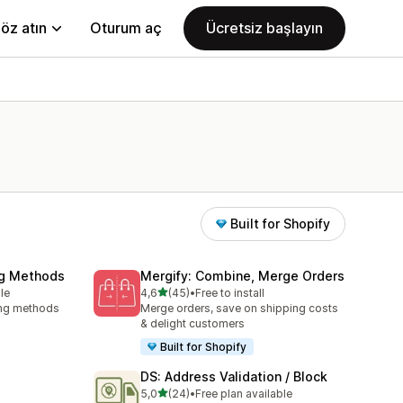
öz atın
Oturum aç
Ücretsiz başlayın
Built for Shopify
ng Methods
Mergify: Combine, Merge Orders
5 yıldız üzerinden
le
4,6
(45)
•
Free to install
toplam 45 değerlendirme
ing methods
Merge orders, save on shipping costs
& delight customers
Built for Shopify
DS: Address Validation / Block
5 yıldız üzerinden
5,0
(24)
•
Free plan available
toplam 24 değerlendirme