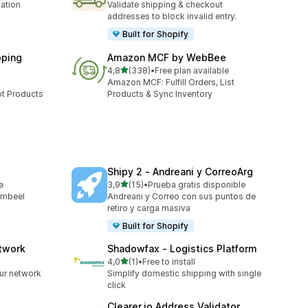
ation
Validate shipping & checkout
addresses to block invalid entry.
Built for Shopify
pping
Amazon MCF by WebBee
5 yıldız üzerinden
4,8
(338)
•
Free plan available
toplam 338 değerlendirme
Amazon MCF: Fulfill Orders, List
ot Products
Products & Sync Inventory
Shipy 2 ‑ Andreani y CorreoArg
5 yıldız üzerinden
e
3,9
(15)
•
Prueba gratis disponible
toplam 15 değerlendirme
ambeel
Andreani y Correo con sus puntos de
retiro y carga masiva
Built for Shopify
etwork
Shadowfax ‑ Logistics Platform
5 yıldız üzerinden
4,0
(1)
•
Free to install
toplam 1 değerlendirme
ur network
Simplify domestic shipping with single
click
Clearer.io Address Validator