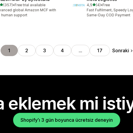
5 yıldız üzerinden
5 yıldız üzerinden
(357)
•
Free trial available
4,5
(4)
•
Free
lam 357 değerlendirme
toplam 4 değerlendirme
vanced global Amazon MCF with
Fast Fulfilment, Speedy Lo
l human support
Same-Day COD Payment
Sonraki
1
2
3
4
…
17
 eklemek mi isti
Shopify'ı 3 gün boyunca ücretsiz deneyin