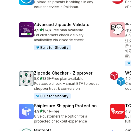
Upload shipments bookings in any
Pri
courier service in Pakistan.
ePa
Advanced Zipcode Validator
チ
5 yıldız üzerinden
4,9
(74)
•
Free plan available
住
toplam 74 değerlendirme
Let customers check delivery
5,0
top
availability via zipcode check
注
所
Built for Shopify
対
能
Zipcode Checker ‑ Zipprover
WS
5 yıldız üzerinden
5,0
(35)
•
Free plan available
4,9
toplam 35 değerlendirme
top
Postcode check + smart ETA to boost
Cre
shopper trust & conversion
cou
Built for Shopify
ShipInsure Shipping Protection
TC
5 yıldız üzerinden
4,9
(64)
•
Free
4,8
toplam 64 değerlendirme
top
Give customers the option for a
Bul
protected checkout experience
ful
Mintsoft
Am