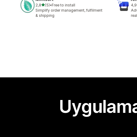
5 yıldız üzerinden
2,8
(5)
•
Free to install
4,9
toplam 5 değerlendirme
top
Simplify order management, fulfilment
Ad
& shipping
rea
Uygulama