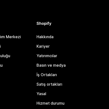
Shopify
dım Merkezi
Hakkında
i
Kariyer
luluğu
Yatırımcılar
gu
Basın ve medya
İş Ortakları
Satış ortakları
Yasal
Hizmet durumu