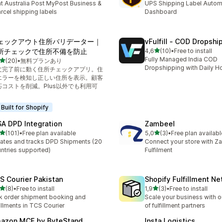
nt Australia Post MyPost Business &
UPS Shipping Label Autom
rcel shipping labels
Dashboard
ェックアウト住所バリデーター｜
vFulfill ‑ COD Dropshi
5 yıldız üzerinden
所チェックで住所不備を防止
4,6
(10)
•
Free to install
toplam 10 değerlendirme
Fully Managed India COD
5 yıldız üzerinden
(20)
•
無料プランあり
lam 20 değerlendirme
Dropshipping with Daily H
文完了前に動く住所チェックアプリ。住
エラーを検知し正しい住所を表示。顧客
応コストを削減。Plus以外でも利用可
。
Built for Shopify
A DPD Integration
Zambeel
5 yıldız üzerinden
5 yıldız üzerinden
(101)
•
Free plan available
5,0
(3)
•
Free plan availabl
lam 101 değerlendirme
toplam 3 değerlendirme
ates and tracks DPD Shipments (20
Connect your store with Z
ntries supported)
Fulfilment
S Courier Pakistan
Shopify Fulfillment N
5 yıldız üzerinden
5 yıldız üzerinden
(8)
•
Free to install
1,9
(3)
•
Free to install
lam 8 değerlendirme
toplam 3 değerlendirme
k order shipment booking and
Scale your business with o
fillments in TCS Courier
of fulfillment partners
azon MCF by ByteStand
Insta Logistics