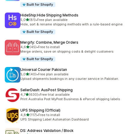
Built for Shopify
HideShip:Hide Shipping Methods
5 yıldız üzerinden
5,0
(81)
•
Free plan available
toplam 81 değerlendirme
Hide, sort & rename shipping methods with a rule-based engine
Built for Shopify
Mergify: Combine, Merge Orders
5 yıldız üzerinden
4,6
(45)
•
Free to install
toplam 45 değerlendirme
Merge orders, save on shipping costs & delight customers
Built for Shopify
Universal Courier Pakistan
5 yıldız üzerinden
5,0
(40)
•
Free plan available
toplam 40 değerlendirme
Upload shipments bookings in any courier service in Pakistan.
SellerDash: AusPost Shipping
5 yıldız üzerinden
4,7
(630)
•
Free trial available
toplam 630 değerlendirme
Print Australia Post MyPost Business & eParcel shipping labels
UPS Shipping (Official)
5 yıldız üzerinden
4,8
(117)
•
Free to install
toplam 117 değerlendirme
UPS Shipping Label Automation Dashboard
DS: Address Validation / Block