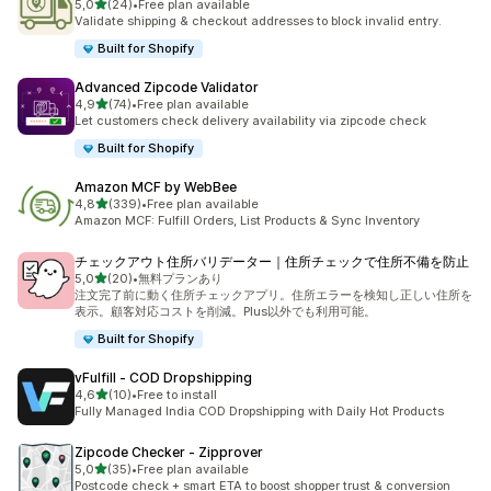
5 yıldız üzerinden
5,0
(24)
•
Free plan available
toplam 24 değerlendirme
Validate shipping & checkout addresses to block invalid entry.
Built for Shopify
Advanced Zipcode Validator
5 yıldız üzerinden
4,9
(74)
•
Free plan available
toplam 74 değerlendirme
Let customers check delivery availability via zipcode check
Built for Shopify
Amazon MCF by WebBee
5 yıldız üzerinden
4,8
(339)
•
Free plan available
toplam 339 değerlendirme
Amazon MCF: Fulfill Orders, List Products & Sync Inventory
チェックアウト住所バリデーター｜住所チェックで住所不備を防止
5 yıldız üzerinden
5,0
(20)
•
無料プランあり
toplam 20 değerlendirme
注文完了前に動く住所チェックアプリ。住所エラーを検知し正しい住所を
表示。顧客対応コストを削減。Plus以外でも利用可能。
Built for Shopify
vFulfill ‑ COD Dropshipping
5 yıldız üzerinden
4,6
(10)
•
Free to install
toplam 10 değerlendirme
Fully Managed India COD Dropshipping with Daily Hot Products
Zipcode Checker ‑ Zipprover
5 yıldız üzerinden
5,0
(35)
•
Free plan available
toplam 35 değerlendirme
Postcode check + smart ETA to boost shopper trust & conversion