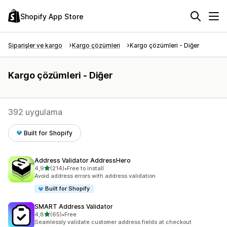
Shopify App Store
Siparişler ve kargo
Kargo çözümleri
Kargo çözümleri - Diğer
Kargo çözümleri - Diğer
392 uygulama
Built for Shopify
Address Validator AddressHero
5 yıldız üzerinden
4,9
(214)
•
Free to install
toplam 214 değerlendirme
Avoid address errors with address validation
Built for Shopify
SMART Address Validator
5 yıldız üzerinden
4,8
(65)
•
Free
toplam 65 değerlendirme
Seamlessly validate customer address fields at checkout