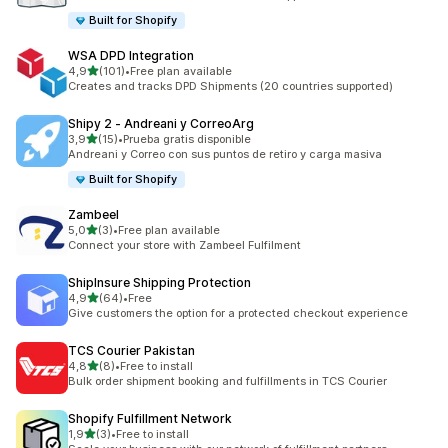
Built for Shopify
WSA DPD Integration
5 yıldız üzerinden
4,9
(101)
•
Free plan available
toplam 101 değerlendirme
Creates and tracks DPD Shipments (20 countries supported)
Shipy 2 ‑ Andreani y CorreoArg
5 yıldız üzerinden
3,9
(15)
•
Prueba gratis disponible
toplam 15 değerlendirme
Andreani y Correo con sus puntos de retiro y carga masiva
Built for Shopify
Zambeel
5 yıldız üzerinden
5,0
(3)
•
Free plan available
toplam 3 değerlendirme
Connect your store with Zambeel Fulfilment
ShipInsure Shipping Protection
5 yıldız üzerinden
4,9
(64)
•
Free
toplam 64 değerlendirme
Give customers the option for a protected checkout experience
TCS Courier Pakistan
5 yıldız üzerinden
4,8
(8)
•
Free to install
toplam 8 değerlendirme
Bulk order shipment booking and fulfillments in TCS Courier
Shopify Fulfillment Network
5 yıldız üzerinden
1,9
(3)
•
Free to install
toplam 3 değerlendirme