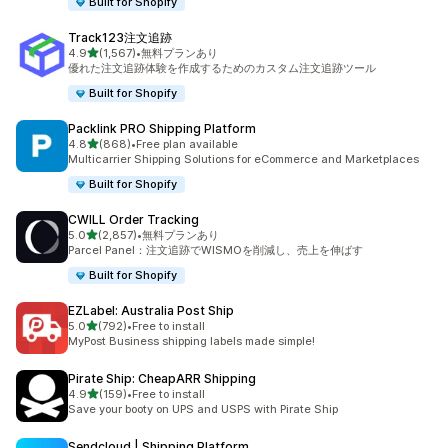
Built for Shopify
Track123注文追跡
5つ星中
4.9
(1,567)
•
無料プランあり
合計レビュー数：1567件
優れた注文追跡体験を作成するためのカスタム注文追跡ツール
Built for Shopify
Packlink PRO Shipping Platform
5つ星中
4.8
(868)
•
Free plan available
合計レビュー数：868件
Multicarrier Shipping Solutions for eCommerce and Marketplaces
Built for Shopify
CWILL Order Tracking
5つ星中
5.0
(2,857)
•
無料プランあり
合計レビュー数：2857件
Parcel Panel：注文追跡でWISMOを削減し、売上を伸ばす
Built for Shopify
EZLabel: Australia Post Ship
5つ星中
5.0
(792)
•
Free to install
合計レビュー数：792件
MyPost Business shipping labels made simple!
Pirate Ship: CheapARR Shipping
5つ星中
4.9
(159)
•
Free to install
合計レビュー数：159件
Save your booty on UPS and USPS with Pirate Ship
Sendcloud | Shipping Platform