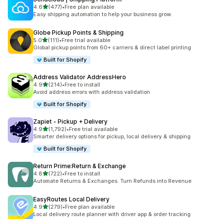
5つ星中
4.6
(477)
•
Free plan available
合計レビュー数：477件
Easy shipping automation to help your business grow.
Globe Pickup Points & Shipping
5つ星中
5.0
(111)
•
Free trial available
合計レビュー数：111件
Global pickup points from 60+ carriers & direct label printing
Built for Shopify
Address Validator AddressHero
5つ星中
4.9
(214)
•
Free to install
合計レビュー数：214件
Avoid address errors with address validation
Built for Shopify
Zapiet ‑ Pickup + Delivery
5つ星中
4.9
(1,792)
•
Free trial available
合計レビュー数：1792件
Smarter delivery options for pickup, local delivery & shipping
Built for Shopify
Return Prime:Return & Exchange
5つ星中
4.8
(722)
•
Free to install
合計レビュー数：722件
Automate Returns & Exchanges. Turn Refunds into Revenue
EasyRoutes Local Delivery
5つ星中
4.9
(279)
•
Free plan available
合計レビュー数：279件
Local delivery route planner with driver app & order tracking