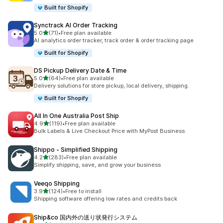
Built for Shopify
Synctrack AI Order Tracking
5つ星中
5.0
(71)
•
Free plan available
合計レビュー数：71件
AI analytics order tracker, track order & order tracking page
Built for Shopify
DS Pickup Delivery Date & Time
5つ星中
5.0
(64)
•
Free plan available
合計レビュー数：64件
Delivery solutions for store pickup, local delivery, shipping.
Built for Shopify
All In One Australia Post Ship
5つ星中
4.9
(119)
•
Free plan available
合計レビュー数：119件
Bulk Labels & Live Checkout Price with MyPost Business.
Shippo ‑ Simplified Shipping
5つ星中
4.2
(283)
•
Free plan available
合計レビュー数：283件
Simplify shipping, save, and grow your business
Veeqo Shipping
5つ星中
3.9
(124)
•
Free to install
合計レビュー数：124件
Shipping software offering low rates and credits back
Ship&co 国内外の送り状発行システム