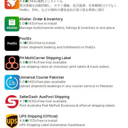
5つ星中
4.8
(143)
•
無料インストール
合計レビュー数：143件
受注情報を自動同期し、ヤマト運輸、佐川急便、日本郵便だけでなく、
FedEx、DHL、などの海外の運送会社の送り状を簡単に発行
4Seller: Order & Inventory
5つ星中
5.0
(43)
•
Free to install
合計レビュー数：43件
Manage multichannel orders, listings & inventory in one place
PostEx
5つ星中
4.1
(16)
•
Free to install
合計レビュー数：16件
Order shipment booking and fulfillments in PostEx
PH MultiCarrier Shipping Label
5つ星中
4.9
(614)
•
Free trial available
合計レビュー数：614件
Live shipping rates at checkout, print labels & track orders.
Universal Courier Pakistan
5つ星中
5.0
(40)
•
Free plan available
合計レビュー数：40件
Upload shipments bookings in any courier service in Pakistan.
SellerDash: AusPost Shipping
5つ星中
4.7
(630)
•
Free trial available
合計レビュー数：630件
Print Australia Post MyPost Business & eParcel shipping labels
UPS Shipping (Official)
5つ星中
4.8
(117)
•
Free to install
合計レビュー数：117件
UPS Shipping Label Automation Dashboard