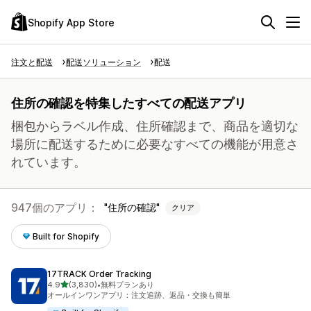
Shopify App Store
注文と配送
配送ソリューション
配送
住所の確認を特集したすべての配送アプリ
梱包からラベル作成、住所確認まで、商品を適切な
場所に配送するために必要なすべての機能が用意さ
れています。
947個のアプリ：
住所の確認
クリア
Built for Shopify
17TRACK Order Tracking
5つ星中
4.9
(3,830)
•
無料プランあり
合計レビュー数：3830件
オールインワンアプリ：注文追跡、返品・交換も簡単