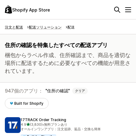
Shopify App Store
注文と配送
配送ソリューション
配送
住所の確認を特集したすべての配送アプリ
梱包からラベル作成、住所確認まで、商品を適切な
場所に配送するために必要なすべての機能が用意さ
れています。
947個のアプリ：
住所の確認
クリア
Built for Shopify
17TRACK Order Tracking
5つ星中
4.9
(3,830)
•
無料プランあり
合計レビュー数：3830件
オールインワンアプリ：注文追跡、返品・交換も簡単