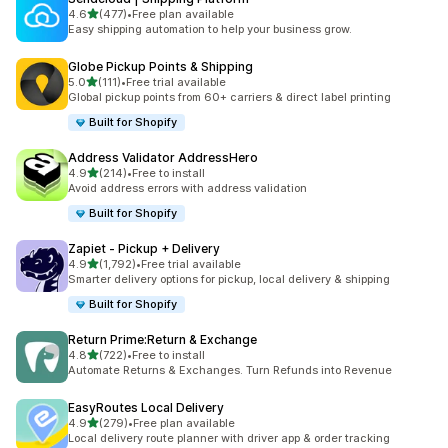
5つ星中
4.6
(477)
•
Free plan available
合計レビュー数：477件
Easy shipping automation to help your business grow.
Globe Pickup Points & Shipping
5つ星中
5.0
(111)
•
Free trial available
合計レビュー数：111件
Global pickup points from 60+ carriers & direct label printing
Built for Shopify
Address Validator AddressHero
5つ星中
4.9
(214)
•
Free to install
合計レビュー数：214件
Avoid address errors with address validation
Built for Shopify
Zapiet ‑ Pickup + Delivery
5つ星中
4.9
(1,792)
•
Free trial available
合計レビュー数：1792件
Smarter delivery options for pickup, local delivery & shipping
Built for Shopify
Return Prime:Return & Exchange
5つ星中
4.8
(722)
•
Free to install
合計レビュー数：722件
Automate Returns & Exchanges. Turn Refunds into Revenue
EasyRoutes Local Delivery
5つ星中
4.9
(279)
•
Free plan available
合計レビュー数：279件
Local delivery route planner with driver app & order tracking