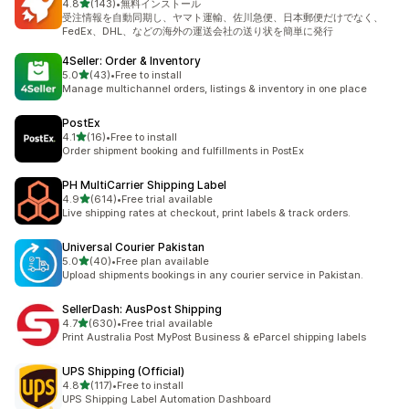
5つ星中
4.8
(143)
•
無料インストール
合計レビュー数：143件
受注情報を自動同期し、ヤマト運輸、佐川急便、日本郵便だけでなく、
FedEx、DHL、などの海外の運送会社の送り状を簡単に発行
4Seller: Order & Inventory
5つ星中
5.0
(43)
•
Free to install
合計レビュー数：43件
Manage multichannel orders, listings & inventory in one place
PostEx
5つ星中
4.1
(16)
•
Free to install
合計レビュー数：16件
Order shipment booking and fulfillments in PostEx
PH MultiCarrier Shipping Label
5つ星中
4.9
(614)
•
Free trial available
合計レビュー数：614件
Live shipping rates at checkout, print labels & track orders.
Universal Courier Pakistan
5つ星中
5.0
(40)
•
Free plan available
合計レビュー数：40件
Upload shipments bookings in any courier service in Pakistan.
SellerDash: AusPost Shipping
5つ星中
4.7
(630)
•
Free trial available
合計レビュー数：630件
Print Australia Post MyPost Business & eParcel shipping labels
UPS Shipping (Official)
5つ星中
4.8
(117)
•
Free to install
合計レビュー数：117件
UPS Shipping Label Automation Dashboard