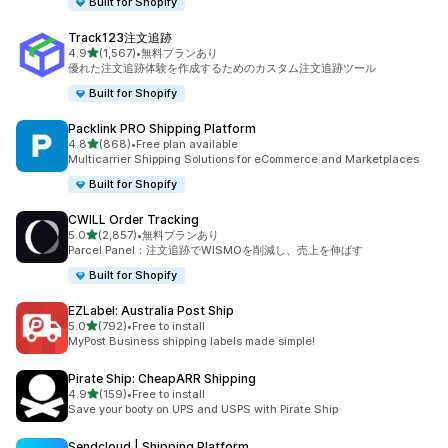
Built for Shopify
Track123注文追跡
5つ星中
4.9
(1,567)
•
無料プランあり
合計レビュー数：1567件
優れた注文追跡体験を作成するためのカスタム注文追跡ツール
Built for Shopify
Packlink PRO Shipping Platform
5つ星中
4.8
(868)
•
Free plan available
合計レビュー数：868件
Multicarrier Shipping Solutions for eCommerce and Marketplaces
Built for Shopify
CWILL Order Tracking
5つ星中
5.0
(2,857)
•
無料プランあり
合計レビュー数：2857件
Parcel Panel：注文追跡でWISMOを削減し、売上を伸ばす
Built for Shopify
EZLabel: Australia Post Ship
5つ星中
5.0
(792)
•
Free to install
合計レビュー数：792件
MyPost Business shipping labels made simple!
Pirate Ship: CheapARR Shipping
5つ星中
4.9
(159)
•
Free to install
合計レビュー数：159件
Save your booty on UPS and USPS with Pirate Ship
Sendcloud | Shipping Platform