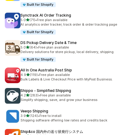
Built for Shopify
Synctrack AI Order Tracking
5つ星中
5.0
(71)
•
Free plan available
合計レビュー数：71件
AI analytics order tracker, track order & order tracking page
Built for Shopify
DS Pickup Delivery Date & Time
5つ星中
5.0
(64)
•
Free plan available
合計レビュー数：64件
Delivery solutions for store pickup, local delivery, shipping.
Built for Shopify
All In One Australia Post Ship
5つ星中
4.9
(119)
•
Free plan available
合計レビュー数：119件
Bulk Labels & Live Checkout Price with MyPost Business.
Shippo ‑ Simplified Shipping
5つ星中
4.2
(283)
•
Free plan available
合計レビュー数：283件
Simplify shipping, save, and grow your business
Veeqo Shipping
5つ星中
3.9
(124)
•
Free to install
合計レビュー数：124件
Shipping software offering low rates and credits back
Ship&co 国内外の送り状発行システム