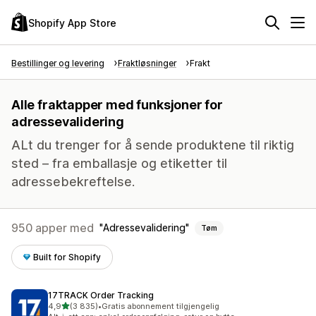
Shopify App Store
Bestillinger og levering
Fraktløsninger
Frakt
Alle fraktapper med funksjoner for
adressevalidering
ALt du trenger for å sende produktene til riktig
sted – fra emballasje og etiketter til
adressebekreftelse.
950 apper med
Adressevalidering
Tøm
Built for Shopify
17TRACK Order Tracking
av 5 stjerner
4,9
(3 835)
•
Gratis abonnement tilgjengelig
Totalt 3835 omtaler