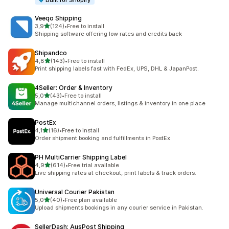
Built for Shopify
Veeqo Shipping
av 5 stjerner
3,9
(124)
•
Free to install
Totalt 124 omtaler
Shipping software offering low rates and credits back
Shipandco
av 5 stjerner
4,8
(143)
•
Free to install
Totalt 143 omtaler
Print shipping labels fast with FedEx, UPS, DHL & JapanPost.
4Seller: Order & Inventory
av 5 stjerner
5,0
(43)
•
Free to install
Totalt 43 omtaler
Manage multichannel orders, listings & inventory in one place
PostEx
av 5 stjerner
4,1
(16)
•
Free to install
Totalt 16 omtaler
Order shipment booking and fulfillments in PostEx
PH MultiCarrier Shipping Label
av 5 stjerner
4,9
(614)
•
Free trial available
Totalt 614 omtaler
Live shipping rates at checkout, print labels & track orders.
Universal Courier Pakistan
av 5 stjerner
5,0
(40)
•
Free plan available
Totalt 40 omtaler
Upload shipments bookings in any courier service in Pakistan.
SellerDash: AusPost Shipping