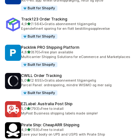
Alt-i-ett app: enkel ordreoppfølging, retur og bytte
Built for Shopify
Track123 Order Tracking
av 5 stjerner
4,9
(1 564)
•
Gratis abonnement tilgjengelig
Totalt 1564 omtaler
Egendefinert sporing for en flott bestillingsopplevelse
Built for Shopify
Packlink PRO Shipping Platform
av 5 stjerner
4,8
(870)
•
Free plan available
Totalt 870 omtaler
Multicarrier Shipping Solutions for eCommerce and Marketplaces
Built for Shopify
CWILL Order Tracking
av 5 stjerner
5,0
(2 855)
•
Gratis abonnement tilgjengelig
Totalt 2855 omtaler
Parcel Panel: ordresporing, mindre WISMO og mer salg
Built for Shopify
EZLabel: Australia Post Ship
av 5 stjerner
5,0
(793)
•
Free to install
Totalt 793 omtaler
MyPost Business shipping labels made simple!
Pirate Ship: CheapARR Shipping
av 5 stjerner
4,9
(159)
•
Free to install
Totalt 159 omtaler
Save your booty on UPS and USPS with Pirate Ship