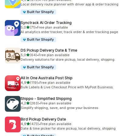
Totalt 279 omtaler
Local delivery route planner with driver app & order tracking
Built for Shopify
Synctrack AI Order Tracking
av 5 stjerner
5,0
(71)
•
Free plan available
Totalt 71 omtaler
AI analytics order tracker, track order & order tracking page
Built for Shopify
DS Pickup Delivery Date & Time
av 5 stjerner
5,0
(64)
•
Free plan available
Totalt 64 omtaler
Delivery solutions for store pickup, local delivery, shipping.
Built for Shopify
All In One Australia Post Ship
av 5 stjerner
4,9
(119)
•
Free plan available
Totalt 119 omtaler
Bulk Labels & Live Checkout Price with MyPost Business.
Shippo ‑ Simplified Shipping
av 5 stjerner
4,2
(283)
•
Free plan available
Totalt 283 omtaler
Simplify shipping, save, and grow your business
Bird Pickup Delivery Date
av 5 stjerner
4,9
(473)
•
Free plan available
Totalt 473 omtaler
Date & time picker for store pickup, local delivery, shipping