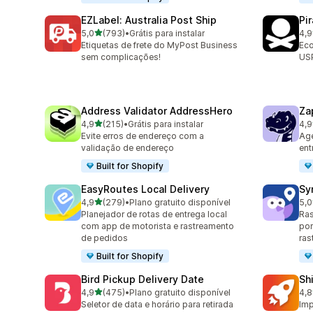
EZLabel: Australia Post Ship
Pi
de 5 estrelas
5,0
(793)
•
Grátis para instalar
4,9
793 avaliações ao todo
159
Etiquetas de frete do MyPost Business
Eco
sem complicações!
USP
Address Validator AddressHero
Za
de 5 estrelas
4,9
(215)
•
Grátis para instalar
4,9
215 avaliações ao todo
179
Evite erros de endereço com a
Age
validação de endereço
ent
Built for Shopify
EasyRoutes Local Delivery
Sy
de 5 estrelas
4,9
(279)
•
Plano gratuito disponível
5,0
279 avaliações ao todo
71 
Planejador de rotas de entrega local
Ras
com app de motorista e rastreamento
por
de pedidos
ras
Built for Shopify
Bird Pickup Delivery Date
Sh
de 5 estrelas
4,9
(475)
•
Plano gratuito disponível
4,8
475 avaliações ao todo
143
Seletor de data e horário para retirada
Imp