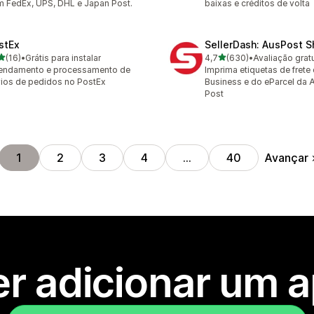
 FedEx, UPS, DHL e Japan Post.
baixas e créditos de volta
stEx
SellerDash: AusPost S
de 5 estrelas
de 5 estrelas
(16)
•
Grátis para instalar
4,7
(630)
•
Avaliação gratu
avaliações ao todo
630 avaliações ao todo
endamento e processamento de
Imprima etiquetas de fret
ios de pedidos no PostEx
Business e do eParcel da A
Post
Avançar
1
2
3
4
…
40
r adicionar um 