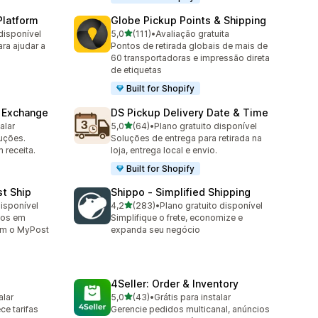
Platform
Globe Pickup Points & Shipping
de 5 estrelas
disponível
5,0
(111)
•
Avaliação gratuita
111 avaliações ao todo
ara ajudar a
Pontos de retirada globais de mais de
60 transportadoras e impressão direta
de etiquetas
Built for Shopify
& Exchange
DS Pickup Delivery Date & Time
de 5 estrelas
alar
5,0
(64)
•
Plano gratuito disponível
64 avaliações ao todo
uções.
Soluções de entrega para retirada na
 receita.
loja, entrega local e envio.
Built for Shopify
st Ship
Shippo ‑ Simplified Shipping
de 5 estrelas
disponível
4,2
(283)
•
Plano gratuito disponível
283 avaliações ao todo
ços em
Simplifique o frete, economize e
om o MyPost
expanda seu negócio
4Seller: Order & Inventory
de 5 estrelas
alar
5,0
(43)
•
Grátis para instalar
43 avaliações ao todo
ce tarifas
Gerencie pedidos multicanal, anúncios