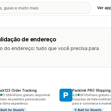
Ver ap
alidação de endereço
o do endereço: tudo que você precisa para
ack123 Order Tracking
Packlink PRO Shipping
de 5 estrelas
de 5 estrelas
(1.566)
•
Plano gratuito disponível
4,8
(870)
•
Plano gratuito 
6 avaliações ao todo
870 avaliações ao todo
treio de pedidos personalizado
Soluções de frete multitra
a ótima experiência
para e-commerce e marke
Built for Shopify
Built for Shopify