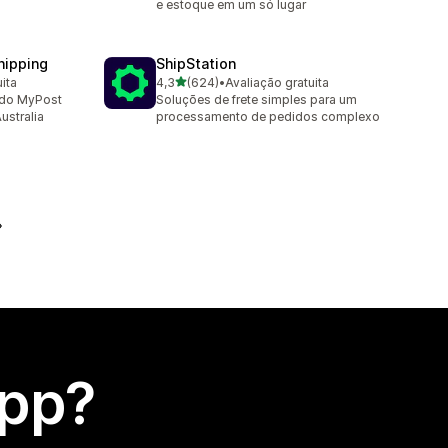
e estoque em um só lugar
hipping
ShipStation
de 5 estrelas
ita
4,3
(624)
•
Avaliação gratuita
624 avaliações ao todo
e do MyPost
Soluções de frete simples para um
ustralia
processamento de pedidos complexo
app?