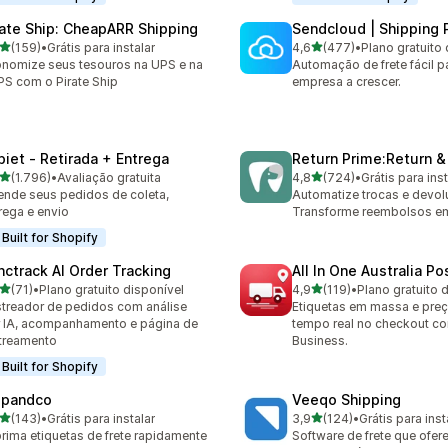
rate Ship: CheapARR Shipping
Sendcloud | Shipping 
de 5 estrelas
de 5 estrelas
(159)
•
Grátis para instalar
4,6
(477)
•
Plano gratuito 
 avaliações ao todo
477 avaliações ao todo
nomize seus tesouros na UPS e na
Automação de frete fácil p
S com o Pirate Ship
empresa a crescer.
piet ‑ Retirada + Entrega
Return Prime:Return 
de 5 estrelas
de 5 estrelas
(1.796)
•
Avaliação gratuita
4,8
(724)
•
Grátis para inst
6 avaliações ao todo
724 avaliações ao todo
nde seus pedidos de coleta,
Automatize trocas e devol
rega e envio
Transforme reembolsos em
Built for Shopify
nctrack AI Order Tracking
All In One Australia Po
de 5 estrelas
de 5 estrelas
(71)
•
Plano gratuito disponível
4,9
(119)
•
Plano gratuito 
avaliações ao todo
119 avaliações ao todo
treador de pedidos com análise
Etiquetas em massa e pre
 IA, acompanhamento e página de
tempo real no checkout c
treamento
Business.
Built for Shopify
ipandco
Veeqo Shipping
de 5 estrelas
de 5 estrelas
(143)
•
Grátis para instalar
3,9
(124)
•
Grátis para inst
 avaliações ao todo
124 avaliações ao todo
rima etiquetas de frete rapidamente
Software de frete que ofere