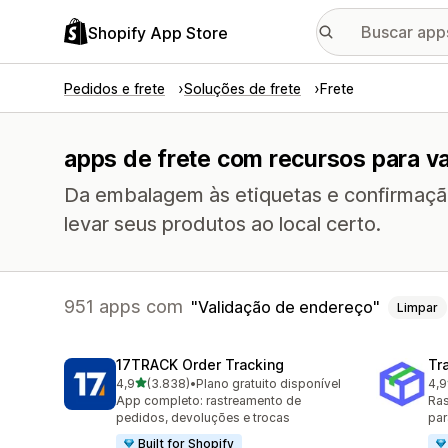
Shopify App Store
Pedidos e frete
Soluções de frete
Frete
apps de frete com recursos para v
Da embalagem às etiquetas e confirmaçã
levar seus produtos ao local certo.
951 apps com
Validação de endereço
Limpar
17TRACK Order Tracking
Tr
de 5 estrelas
4,9
(3.838)
•
Plano gratuito disponível
4,9
3838 avaliações ao todo
156
App completo: rastreamento de
Ras
pedidos, devoluções e trocas
par
Built for Shopify