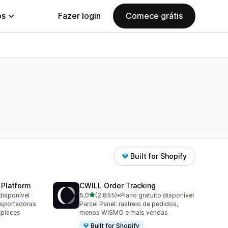
ps
Fazer login
Comece grátis
Built for Shopify
 Platform
CWILL Order Tracking
de 5 estrelas
disponível
5,0
(2.855)
•
Plano gratuito disponível
2855 avaliações ao todo
nsportadoras
Parcel Panel: rastreio de pedidos,
tplaces
menos WISMO e mais vendas
Built for Shopify