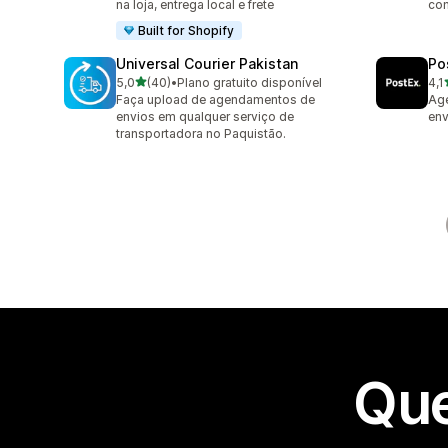
na loja, entrega local e frete
com
Built for Shopify
Universal Courier Pakistan
Po
de 5 estrelas
5,0
(40)
•
Plano gratuito disponível
4,1
40 avaliações ao todo
16 
Faça upload de agendamentos de
Ag
envios em qualquer serviço de
env
transportadora no Paquistão.
Que