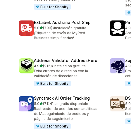
Seg
se
Built for Shopify
EZLabel: Australia Post Ship
Pi
de 5 estrellas
5.0
(793)
•
Instalación gratuita
4.9
793 reseñas en total
159
¡Etiquetas de envío de MyPost
Aho
Business simplificadas!
Pir
Address Validator AddressHero
Za
de 5 estrellas
4.9
(215)
•
Instalación gratuita
4.9
215 reseñas en total
179
Evita errores de dirección con la
Pro
validación de direcciones
ent
Built for Shopify
Synctrack AI Order Tracking
DS
de 5 estrellas
5.0
(71)
•
Plan gratis disponible
5.0
71 reseñas en total
64 
Rastreador de pedidos con analíticas
Sol
de IA, seguimiento de pedidos y
tie
página de seguimiento
Built for Shopify