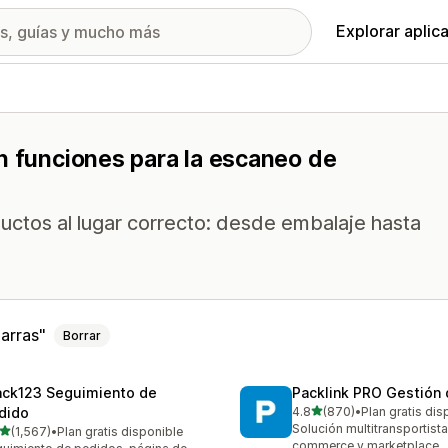
Explorar aplic
n funciones para la escaneo de
ductos al lugar correcto: desde embalaje hasta
arras
Borrar
ack123 Seguimiento de
Packlink PRO Gestión 
de 5 estrellas
dido
4.8
(870)
•
Plan gratis dis
870 reseñas en total
Solución multitransportista
de 5 estrellas
(1,567)
•
Plan gratis disponible
7 reseñas en total
commerce y marketplace