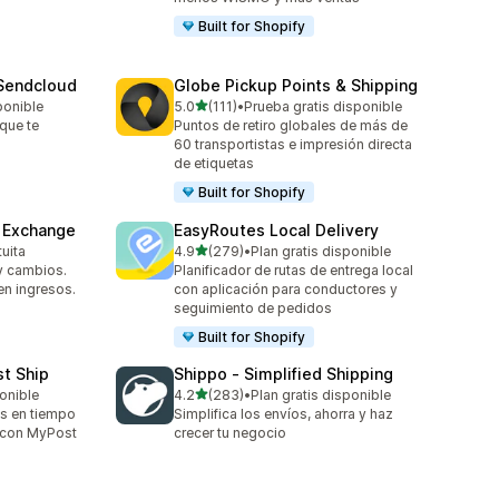
Built for Shopify
 Sendcloud
Globe Pickup Points & Shipping
de 5 estrellas
ponible
5.0
(111)
•
Prueba gratis disponible
111 reseñas en total
que te
Puntos de retiro globales de más de
.
60 transportistas e impresión directa
de etiquetas
Built for Shopify
& Exchange
EasyRoutes Local Delivery
de 5 estrellas
tuita
4.9
(279)
•
Plan gratis disponible
279 reseñas en total
y cambios.
Planificador de rutas de entrega local
en ingresos.
con aplicación para conductores y
seguimiento de pedidos
Built for Shopify
st Ship
Shippo ‑ Simplified Shipping
de 5 estrellas
ponible
4.2
(283)
•
Plan gratis disponible
283 reseñas en total
os en tiempo
Simplifica los envíos, ahorra y haz
o con MyPost
crecer tu negocio