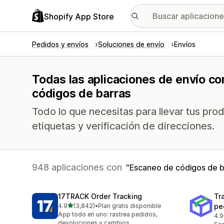
Shopify App Store
Pedidos y envíos
Soluciones de envío
Envíos
Todas las aplicaciones de envío co
códigos de barras
Todo lo que necesitas para llevar tus pro
etiquetas y verificación de direcciones.
948 aplicaciones con
Escaneo de códigos de b
17TRACK Order Tracking
Tr
de 5 estrellas
4.9
(3,842)
•
Plan gratis disponible
pe
3842 reseñas en total
App todo en uno: rastrea pedidos,
4.9
156
devoluciones y cambios