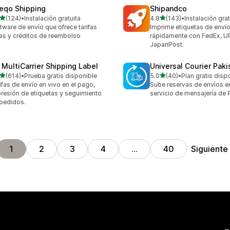
eqo Shipping
Shipandco
de 5 estrellas
de 5 estrellas
(124)
•
Instalación gratuita
4.8
(143)
•
Instalación grat
 reseñas en total
143 reseñas en total
tware de envío que ofrece tarifas
Imprime etiquetas de enví
as y créditos de reembolso
rápidamente con FedEx, U
JapanPost.
 MultiCarrier Shipping Label
Universal Courier Paki
de 5 estrellas
de 5 estrellas
(614)
•
Prueba gratis disponible
5.0
(40)
•
Plan gratis disp
 reseñas en total
40 reseñas en total
ifas de envío en vivo en el pago,
Sube reservas de envíos en
resión de etiquetas y seguimiento
servicio de mensajería de 
pedidos.
Siguiente
1
2
3
4
…
40