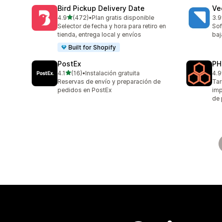
Bird Pickup Delivery Date
Ve
de 5 estrellas
4.9
(472)
•
Plan gratis disponible
3.9
472 reseñas en total
124
Selector de fecha y hora para retiro en
Sof
tienda, entrega local y envíos
baj
Built for Shopify
PostEx
PH
de 5 estrellas
4.1
(16)
•
Instalación gratuita
4.9
16 reseñas en total
614
Reservas de envío y preparación de
Tar
pedidos en PostEx
imp
de 