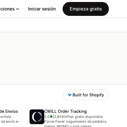
aciones
Iniciar sesión
Empieza gratis
Built for Shopify
de Envíos
CWILL Order Tracking
de 5 estrellas
ponible
5.0
(2,859)
•
Plan gratis disponible
2859 reseñas en total
 de envío e-
Parcel Panel: seguimiento de pedidos,
menos WISMO y más ventas