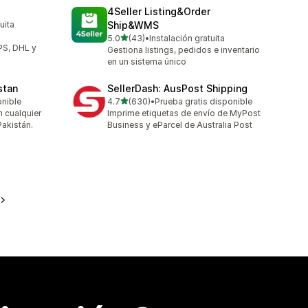
4Seller Listing&Order
uita
Ship&WMS
o
de 5 estrellas
5.0
(43)
•
Instalación gratuita
43 reseñas en total
PS, DHL y
Gestiona listings, pedidos e inventario
en un sistema único
stan
SellerDash: AusPost Shipping
de 5 estrellas
onible
4.7
(630)
•
Prueba gratis disponible
630 reseñas en total
 cualquier
Imprime etiquetas de envío de MyPost
Pakistán.
Business y eParcel de Australia Post