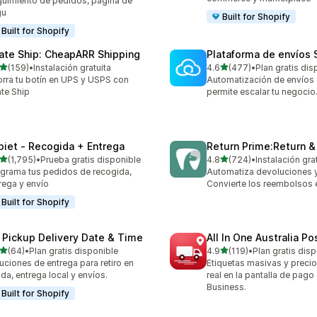
uimiento de pedidos, página de
gu
Built for Shopify
Built for Shopify
rate Ship: CheapARR Shipping
Plataforma de envíos
de 5 estrellas
de 5 estrellas
(159)
•
Instalación gratuita
4.6
(477)
•
Plan gratis dis
 reseñas en total
477 reseñas en total
rra tu botín en UPS y USPS con
Automatización de envíos 
ate Ship
permite escalar tu negocio
piet ‑ Recogida + Entrega
Return Prime:Return 
de 5 estrellas
de 5 estrellas
(1,795)
•
Prueba gratis disponible
4.8
(724)
•
Instalación gra
5 reseñas en total
724 reseñas en total
grama tus pedidos de recogida,
Automatiza devoluciones 
rega y envío
Convierte los reembolsos 
Built for Shopify
 Pickup Delivery Date & Time
All In One Australia Po
de 5 estrellas
de 5 estrellas
(64)
•
Plan gratis disponible
4.9
(119)
•
Plan gratis dis
reseñas en total
119 reseñas en total
uciones de entrega para retiro en
Etiquetas masivas y preci
nda, entrega local y envíos.
real en la pantalla de pag
Business.
Built for Shopify