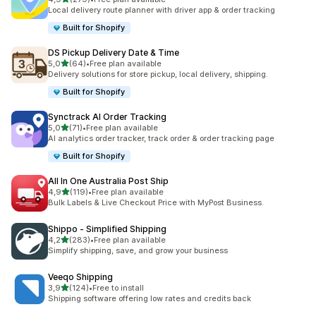
279 recensioni totali
Local delivery route planner with driver app & order tracking
Built for Shopify
DS Pickup Delivery Date & Time
stelle su 5
5,0
(64)
•
Free plan available
64 recensioni totali
Delivery solutions for store pickup, local delivery, shipping.
Built for Shopify
Synctrack AI Order Tracking
stelle su 5
5,0
(71)
•
Free plan available
71 recensioni totali
AI analytics order tracker, track order & order tracking page
Built for Shopify
All In One Australia Post Ship
stelle su 5
4,9
(119)
•
Free plan available
119 recensioni totali
Bulk Labels & Live Checkout Price with MyPost Business.
Shippo ‑ Simplified Shipping
stelle su 5
4,2
(283)
•
Free plan available
283 recensioni totali
Simplify shipping, save, and grow your business
Veeqo Shipping
stelle su 5
3,9
(124)
•
Free to install
124 recensioni totali
Shipping software offering low rates and credits back