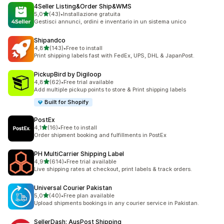
4Seller Listing&Order Ship&WMS
stelle su 5
5,0
(43)
•
Installazione gratuita
43 recensioni totali
Gestisci annunci, ordini e inventario in un sistema unico
Shipandco
stelle su 5
4,8
(143)
•
Free to install
143 recensioni totali
Print shipping labels fast with FedEx, UPS, DHL & JapanPost.
PickupBird by Digiloop
stelle su 5
4,8
(62)
•
Free trial available
62 recensioni totali
Add multiple pickup points to store & Print shipping labels
Built for Shopify
PostEx
stelle su 5
4,1
(16)
•
Free to install
16 recensioni totali
Order shipment booking and fulfillments in PostEx
PH MultiCarrier Shipping Label
stelle su 5
4,9
(614)
•
Free trial available
614 recensioni totali
Live shipping rates at checkout, print labels & track orders.
Universal Courier Pakistan
stelle su 5
5,0
(40)
•
Free plan available
40 recensioni totali
Upload shipments bookings in any courier service in Pakistan.
SellerDash: AusPost Shipping