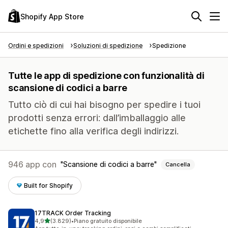
Shopify App Store
Ordini e spedizioni
Soluzioni di spedizione
Spedizione
Tutte le app di spedizione con funzionalità di
scansione di codici a barre
Tutto ciò di cui hai bisogno per spedire i tuoi
prodotti senza errori: dall’imballaggio alle
etichette fino alla verifica degli indirizzi.
946 app con
Scansione di codici a barre
Cancella
Built for Shopify
17TRACK Order Tracking
stelle su 5
4,9
(3.829)
•
Piano gratuito disponibile
3829 recensioni totali