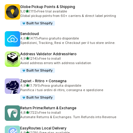
Globe Pickup Points & Shipping
stelle su 5
5,0
(111)
•
Free trial available
111 recensioni totali
Global pickup points from 60+ carriers & direct label printing
Built for Shopify
Sendcloud
stelle su 5
4,6
(477)
•
Piano gratuito disponibile
477 recensioni totali
Spedizioni, Tracking, Resi e Checkout per il tuo store online.
Address Validator AddressHero
stelle su 5
4,9
(214)
•
Free to install
214 recensioni totali
Avoid address errors with address validation
Built for Shopify
Zapiet ‑ Ritiro + Consegna
stelle su 5
4,9
(1.791)
•
Prova gratuita disponibile
1791 recensioni totali
Pianifica i tuoi ordini di ritiro, consegna e spedizione
Built for Shopify
Return Prime:Return & Exchange
stelle su 5
4,8
(722)
•
Free to install
722 recensioni totali
Automate Returns & Exchanges. Turn Refunds into Revenue
EasyRoutes Local Delivery
stelle su 5
4,9
(279)
•
Free plan available