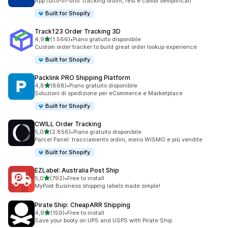
App tutto-in-uno: tracking ordini, resi e cambi semplificati
Built for Shopify
Track123 Order Tracking 3D
stelle su 5
4,9
(1.566)
•
Piano gratuito disponibile
1566 recensioni totali
Custom order tracker to build great order lookup experience
Built for Shopify
Packlink PRO Shipping Platform
stelle su 5
4,8
(868)
•
Piano gratuito disponibile
868 recensioni totali
Soluzioni di spedizione per eCommerce e Marketplace
Built for Shopify
CWILL Order Tracking
stelle su 5
5,0
(2.856)
•
Piano gratuito disponibile
2856 recensioni totali
Parcel Panel: tracciamento ordini, meno WISMO e più vendite
Built for Shopify
EZLabel: Australia Post Ship
stelle su 5
5,0
(792)
•
Free to install
792 recensioni totali
MyPost Business shipping labels made simple!
Pirate Ship: CheapARR Shipping
stelle su 5
4,9
(159)
•
Free to install
159 recensioni totali
Save your booty on UPS and USPS with Pirate Ship