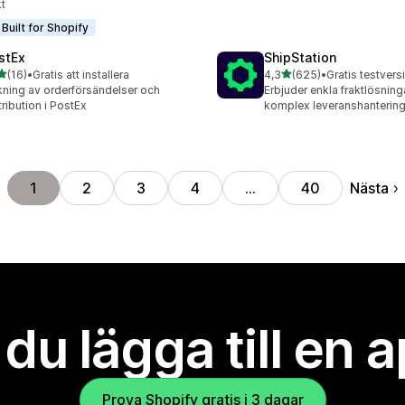
kt
Built for Shopify
stEx
ShipStation
av 5 stjärnor
av 5 stjärnor
(16)
•
Gratis att installera
4,3
(625)
•
recensioner totalt
625 recensioner totalt
ning av orderförsändelser och
Erbjuder enkla fraktlösning
tribution i PostEx
komplex leveranshanterin
Nästa
1
2
3
4
…
40
l du lägga till en 
Prova Shopify gratis i 3 dagar