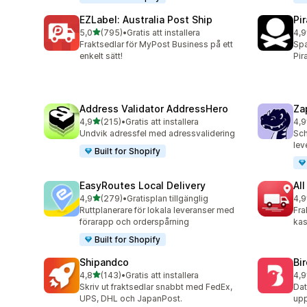
EZLabel: Australia Post Ship
Pi
av 5 stjärnor
5,0
(795)
•
Gratis att installera
4,9
795 recensioner totalt
159
Fraktsedlar för MyPost Business på ett
Spa
enkelt sätt!
Pir
Address Validator AddressHero
Za
av 5 stjärnor
4,9
(215)
•
Gratis att installera
4,9
215 recensioner totalt
179
Undvik adressfel med adressvalidering
Sch
lev
Built for Shopify
EasyRoutes Local Delivery
All
av 5 stjärnor
4,9
(279)
•
Gratisplan tillgänglig
4,9
279 recensioner totalt
119
Ruttplanerare för lokala leveranser med
Fra
förarapp och orderspårning
kas
Built for Shopify
Shipandco
Bi
av 5 stjärnor
4,8
(143)
•
Gratis att installera
4,9
143 recensioner totalt
475
Skriv ut fraktsedlar snabbt med FedEx,
Dat
UPS, DHL och JapanPost.
upp