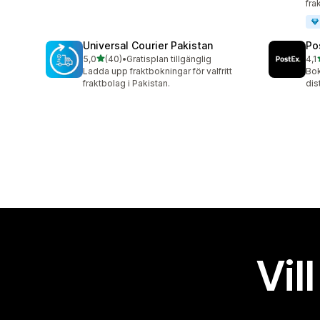
fra
Universal Courier Pakistan
Po
av 5 stjärnor
5,0
(40)
•
Gratisplan tillgänglig
4,1
40 recensioner totalt
16 
Ladda upp fraktbokningar för valfritt
Bok
fraktbolag i Pakistan.
dis
Vil