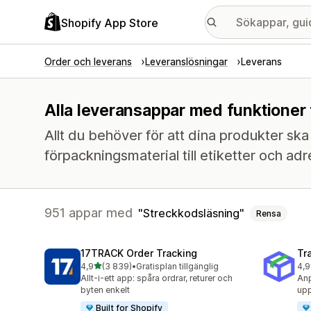
Shopify App Store
Order och leverans
Leveranslösningar
Leverans
Alla leveransappar med funktioner 
Allt du behöver för att dina produkter ska k
förpackningsmaterial till etiketter och adr
951 appar med
Streckkodsläsning
Rensa
17TRACK Order Tracking
Tr
av 5 stjärnor
4,9
(3 839)
•
Gratisplan tillgänglig
4,9
3839 recensioner totalt
156
Allt-i-ett app: spåra ordrar, returer och
Anp
byten enkelt
upp
Built for Shopify