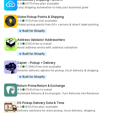
เต็ม 5 ดาว
4.6
(477)
•
Free plan available
ทั้งหมด 477 รีวิว
Easy shipping automation to help your business grow.
Globe Pickup Points & Shipping
เต็ม 5 ดาว
5.0
(111)
•
Free trial available
ทั้งหมด 111 รีวิว
Global pickup points from 60+ carriers & direct label printing
Built for Shopify
Address Validator AddressHero
เต็ม 5 ดาว
4.9
(215)
•
Free to install
ทั้งหมด 215 รีวิว
Avoid address errors with address validation
Built for Shopify
Zapiet ‑ Pickup + Delivery
เต็ม 5 ดาว
4.9
(1,796)
•
Free trial available
ทั้งหมด 1796 รีวิว
Smarter delivery options for pickup, local delivery & shipping
Built for Shopify
Return Prime:Return & Exchange
เต็ม 5 ดาว
4.8
(724)
•
Free to install
ทั้งหมด 724 รีวิว
Automate Returns & Exchanges. Turn Refunds into Revenue
DS Pickup Delivery Date & Time
เต็ม 5 ดาว
5.0
(64)
•
Free plan available
ทั้งหมด 64 รีวิว
Delivery solutions for store pickup, local delivery, shipping.