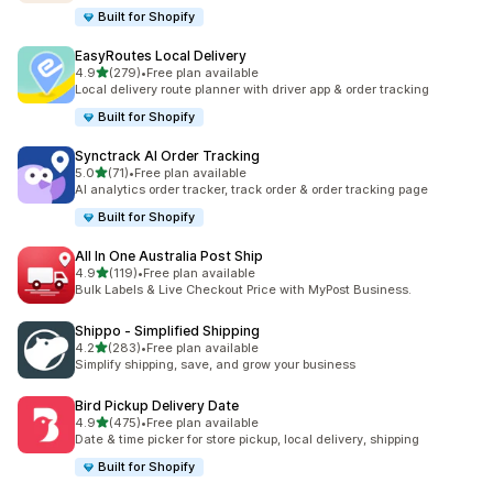
Built for Shopify
EasyRoutes Local Delivery
เต็ม 5 ดาว
4.9
(279)
•
Free plan available
ทั้งหมด 279 รีวิว
Local delivery route planner with driver app & order tracking
Built for Shopify
Synctrack AI Order Tracking
เต็ม 5 ดาว
5.0
(71)
•
Free plan available
ทั้งหมด 71 รีวิว
AI analytics order tracker, track order & order tracking page
Built for Shopify
All In One Australia Post Ship
เต็ม 5 ดาว
4.9
(119)
•
Free plan available
ทั้งหมด 119 รีวิว
Bulk Labels & Live Checkout Price with MyPost Business.
Shippo ‑ Simplified Shipping
เต็ม 5 ดาว
4.2
(283)
•
Free plan available
ทั้งหมด 283 รีวิว
Simplify shipping, save, and grow your business
Bird Pickup Delivery Date
เต็ม 5 ดาว
4.9
(475)
•
Free plan available
ทั้งหมด 475 รีวิว
Date & time picker for store pickup, local delivery, shipping
Built for Shopify