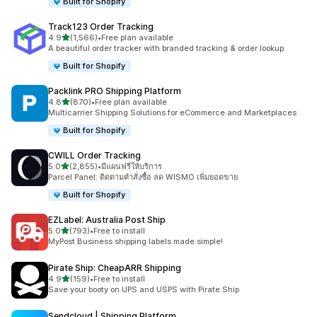
Built for Shopify
Track123 Order Tracking
เต็ม 5 ดาว
4.9
(1,566)
•
Free plan available
ทั้งหมด 1566 รีวิว
A beautiful order tracker with branded tracking & order lookup
Built for Shopify
Packlink PRO Shipping Platform
เต็ม 5 ดาว
4.8
(870)
•
Free plan available
ทั้งหมด 870 รีวิว
Multicarrier Shipping Solutions for eCommerce and Marketplaces
Built for Shopify
CWILL Order Tracking
เต็ม 5 ดาว
5.0
(2,855)
•
มีแผนฟรีให้บริการ
ทั้งหมด 2855 รีวิว
Parcel Panel: ติดตามคำสั่งซื้อ ลด WISMO เพิ่มยอดขาย
Built for Shopify
EZLabel: Australia Post Ship
เต็ม 5 ดาว
5.0
(793)
•
Free to install
ทั้งหมด 793 รีวิว
MyPost Business shipping labels made simple!
Pirate Ship: CheapARR Shipping
เต็ม 5 ดาว
4.9
(159)
•
Free to install
ทั้งหมด 159 รีวิว
Save your booty on UPS and USPS with Pirate Ship
Sendcloud | Shipping Platform