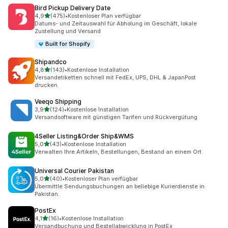
Bird Pickup Delivery Date
von 5 Sternen
4,9
(475)
•
Kostenloser Plan verfügbar
475 Rezensionen insgesamt
Datums- und Zeitauswahl für Abholung im Geschäft, lokale
Zustellung und Versand
Built for Shopify
Shipandco
von 5 Sternen
4,8
(143)
•
Kostenlose Installation
143 Rezensionen insgesamt
Versandetiketten schnell mit FedEx, UPS, DHL & JapanPost
drucken.
Veeqo Shipping
von 5 Sternen
3,9
(124)
•
Kostenlose Installation
124 Rezensionen insgesamt
Versandsoftware mit günstigen Tarifen und Rückvergütung
4Seller Listing&Order Ship&WMS
von 5 Sternen
5,0
(43)
•
Kostenlose Installation
43 Rezensionen insgesamt
Verwalten Ihre Artikeln, Bestellungen, Bestand an einem Ort
Universal Courier Pakistan
von 5 Sternen
5,0
(40)
•
Kostenloser Plan verfügbar
40 Rezensionen insgesamt
Übermittle Sendungsbuchungen an beliebige Kurierdienste in
Pakistan.
PostEx
von 5 Sternen
4,1
(16)
•
Kostenlose Installation
16 Rezensionen insgesamt
Versandbuchung und Bestellabwicklung in PostEx