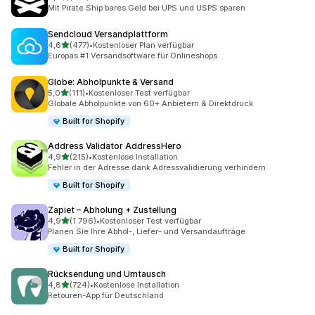
159 Rezensionen insgesamt
Mit Pirate Ship bares Geld bei UPS und USPS sparen
Sendcloud Versandplattform
von 5 Sternen
4,6
(477)
•
Kostenloser Plan verfügbar
477 Rezensionen insgesamt
Europas #1 Versandsoftware für Onlineshops
Globe: Abholpunkte & Versand
von 5 Sternen
5,0
(111)
•
Kostenloser Test verfügbar
111 Rezensionen insgesamt
Globale Abholpunkte von 60+ Anbietern & Direktdruck
Built for Shopify
Address Validator AddressHero
von 5 Sternen
4,9
(215)
•
Kostenlose Installation
215 Rezensionen insgesamt
Fehler in der Adresse dank Adressvalidierung verhindern
Built for Shopify
Zapiet – Abholung + Zustellung
von 5 Sternen
4,9
(1.796)
•
Kostenloser Test verfügbar
1796 Rezensionen insgesamt
Planen Sie Ihre Abhol-, Liefer- und Versandaufträge
Built for Shopify
Rücksendung und Umtausch
von 5 Sternen
4,8
(724)
•
Kostenlose Installation
724 Rezensionen insgesamt
Retouren-App für Deutschland