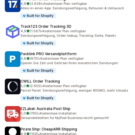
von 5 Sternen
4,9
(3.838)
•
Kostenloser Plan verfügbar
3838 Rezensionen insgesamt
Alles-in-einer-App: Sendungsverfolgung, Retouren & Umtausch
Built for Shopify
Track123 Order Tracking 3D
von 5 Sternen
4,9
(1.567)
•
Kostenloser Plan verfügbar
1567 Rezensionen insgesamt
Sendungsverfolgung, Order lookup, Tracking-Seite, Paketv
Built for Shopify
Packlink PRO Versandplattform
von 5 Sternen
4,8
(870)
•
Kostenloser Plan verfügbar
870 Rezensionen insgesamt
Sparen Sie Zeit und Geld bei Ihren monatlichen Sendungen
Built for Shopify
CWILL Order Tracking
von 5 Sternen
5,0
(2.855)
•
Kostenloser Plan verfügbar
2855 Rezensionen insgesamt
Parcel Panel: Sendungsverfolgung, weniger WISMO, mehr Umsatz
Built for Shopify
EZLabel: Australia Post Ship
von 5 Sternen
5,0
(795)
•
Kostenlose Installation
795 Rezensionen insgesamt
Versandetiketten für MyPost Business leicht gemacht!
Pirate Ship: CheapARR Shipping
von 5 Sternen
4,9
(159)
•
Kostenlose Installation