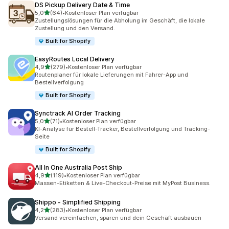
DS Pickup Delivery Date & Time
von 5 Sternen
5,0
(64)
•
Kostenloser Plan verfügbar
64 Rezensionen insgesamt
Zustellungslösungen für die Abholung im Geschäft, die lokale
Zustellung und den Versand.
Built for Shopify
EasyRoutes Local Delivery
von 5 Sternen
4,9
(279)
•
Kostenloser Plan verfügbar
279 Rezensionen insgesamt
Routenplaner für lokale Lieferungen mit Fahrer-App und
Bestellverfolgung
Built for Shopify
Synctrack AI Order Tracking
von 5 Sternen
5,0
(71)
•
Kostenloser Plan verfügbar
71 Rezensionen insgesamt
KI-Analyse für Bestell-Tracker, Bestellverfolgung und Tracking-
Seite
Built for Shopify
All In One Australia Post Ship
von 5 Sternen
4,9
(119)
•
Kostenloser Plan verfügbar
119 Rezensionen insgesamt
Massen-Etiketten & Live-Checkout-Preise mit MyPost Business.
Shippo ‑ Simplified Shipping
von 5 Sternen
4,2
(283)
•
Kostenloser Plan verfügbar
283 Rezensionen insgesamt
Versand vereinfachen, sparen und dein Geschäft ausbauen