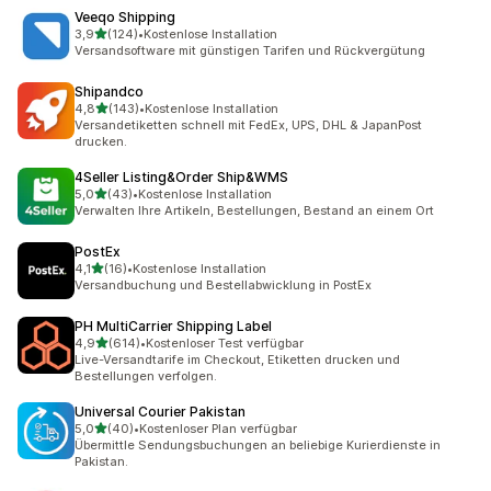
Veeqo Shipping
von 5 Sternen
3,9
(124)
•
Kostenlose Installation
124 Rezensionen insgesamt
Versandsoftware mit günstigen Tarifen und Rückvergütung
Shipandco
von 5 Sternen
4,8
(143)
•
Kostenlose Installation
143 Rezensionen insgesamt
Versandetiketten schnell mit FedEx, UPS, DHL & JapanPost
drucken.
4Seller Listing&Order Ship&WMS
von 5 Sternen
5,0
(43)
•
Kostenlose Installation
43 Rezensionen insgesamt
Verwalten Ihre Artikeln, Bestellungen, Bestand an einem Ort
PostEx
von 5 Sternen
4,1
(16)
•
Kostenlose Installation
16 Rezensionen insgesamt
Versandbuchung und Bestellabwicklung in PostEx
PH MultiCarrier Shipping Label
von 5 Sternen
4,9
(614)
•
Kostenloser Test verfügbar
614 Rezensionen insgesamt
Live-Versandtarife im Checkout, Etiketten drucken und
Bestellungen verfolgen.
Universal Courier Pakistan
von 5 Sternen
5,0
(40)
•
Kostenloser Plan verfügbar
40 Rezensionen insgesamt
Übermittle Sendungsbuchungen an beliebige Kurierdienste in
Pakistan.