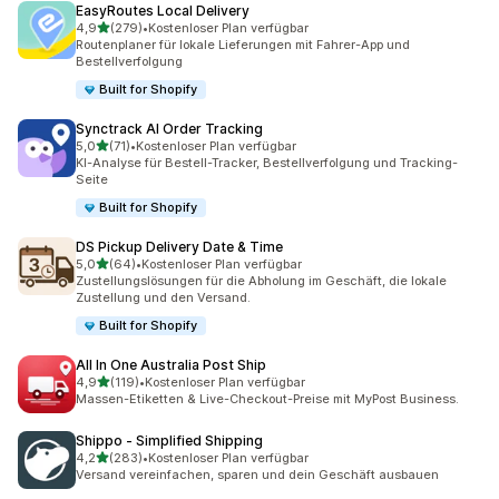
EasyRoutes Local Delivery
von 5 Sternen
4,9
(279)
•
Kostenloser Plan verfügbar
279 Rezensionen insgesamt
Routenplaner für lokale Lieferungen mit Fahrer-App und
Bestellverfolgung
Built for Shopify
Synctrack AI Order Tracking
von 5 Sternen
5,0
(71)
•
Kostenloser Plan verfügbar
71 Rezensionen insgesamt
KI-Analyse für Bestell-Tracker, Bestellverfolgung und Tracking-
Seite
Built for Shopify
DS Pickup Delivery Date & Time
von 5 Sternen
5,0
(64)
•
Kostenloser Plan verfügbar
64 Rezensionen insgesamt
Zustellungslösungen für die Abholung im Geschäft, die lokale
Zustellung und den Versand.
Built for Shopify
All In One Australia Post Ship
von 5 Sternen
4,9
(119)
•
Kostenloser Plan verfügbar
119 Rezensionen insgesamt
Massen-Etiketten & Live-Checkout-Preise mit MyPost Business.
Shippo ‑ Simplified Shipping
von 5 Sternen
4,2
(283)
•
Kostenloser Plan verfügbar
283 Rezensionen insgesamt
Versand vereinfachen, sparen und dein Geschäft ausbauen