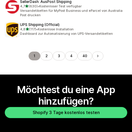
SellerDash: AusPost Shipping
von 5 Sternen
4,7
(630)
•
Kostenloser Test verfügbar
630 Rezensionen insgesamt
Versandetiketten für MyPost Business und eParcel von Australia
Post drucken
UPS Shipping (Official)
von 5 Sternen
4,8
(117)
•
Kostenlose Installation
117 Rezensionen insgesamt
Dashboard zur Automatisierung von UPS-Versandetiketten
1
2
3
4
40
Möchtest du eine App
hinzufügen?
Shopify 3 Tage kostenlos testen