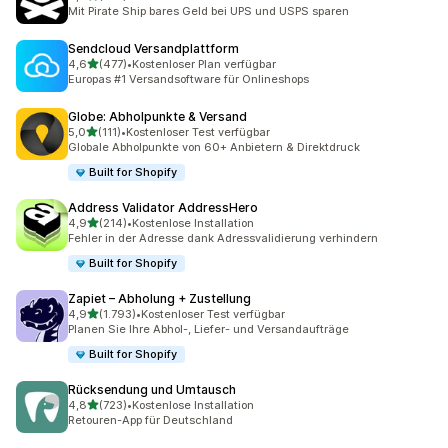
159 Rezensionen insgesamt
Mit Pirate Ship bares Geld bei UPS und USPS sparen
Sendcloud Versandplattform
von 5 Sternen
4,6
(477)
•
Kostenloser Plan verfügbar
477 Rezensionen insgesamt
Europas #1 Versandsoftware für Onlineshops
Globe: Abholpunkte & Versand
von 5 Sternen
5,0
(111)
•
Kostenloser Test verfügbar
111 Rezensionen insgesamt
Globale Abholpunkte von 60+ Anbietern & Direktdruck
Built for Shopify
Address Validator AddressHero
von 5 Sternen
4,9
(214)
•
Kostenlose Installation
214 Rezensionen insgesamt
Fehler in der Adresse dank Adressvalidierung verhindern
Built for Shopify
Zapiet – Abholung + Zustellung
von 5 Sternen
4,9
(1.793)
•
Kostenloser Test verfügbar
1793 Rezensionen insgesamt
Planen Sie Ihre Abhol-, Liefer- und Versandaufträge
Built for Shopify
Rücksendung und Umtausch
von 5 Sternen
4,8
(723)
•
Kostenlose Installation
723 Rezensionen insgesamt
Retouren-App für Deutschland