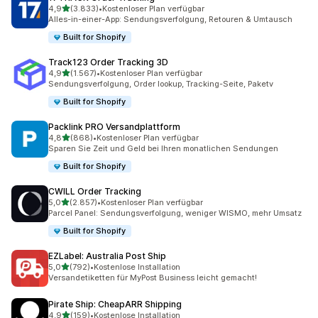
von 5 Sternen
4,9
(3.833)
•
Kostenloser Plan verfügbar
3833 Rezensionen insgesamt
Alles-in-einer-App: Sendungsverfolgung, Retouren & Umtausch
Built for Shopify
Track123 Order Tracking 3D
von 5 Sternen
4,9
(1.567)
•
Kostenloser Plan verfügbar
1567 Rezensionen insgesamt
Sendungsverfolgung, Order lookup, Tracking-Seite, Paketv
Built for Shopify
Packlink PRO Versandplattform
von 5 Sternen
4,8
(868)
•
Kostenloser Plan verfügbar
868 Rezensionen insgesamt
Sparen Sie Zeit und Geld bei Ihren monatlichen Sendungen
Built for Shopify
CWILL Order Tracking
von 5 Sternen
5,0
(2.857)
•
Kostenloser Plan verfügbar
2857 Rezensionen insgesamt
Parcel Panel: Sendungsverfolgung, weniger WISMO, mehr Umsatz
Built for Shopify
EZLabel: Australia Post Ship
von 5 Sternen
5,0
(792)
•
Kostenlose Installation
792 Rezensionen insgesamt
Versandetiketten für MyPost Business leicht gemacht!
Pirate Ship: CheapARR Shipping
von 5 Sternen
4,9
(159)
•
Kostenlose Installation