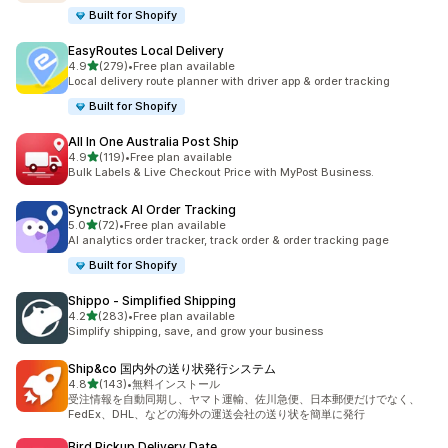
Built for Shopify
EasyRoutes Local Delivery
5つ星中
4.9
(279)
•
Free plan available
合計レビュー数：279件
Local delivery route planner with driver app & order tracking
Built for Shopify
All In One Australia Post Ship
5つ星中
4.9
(119)
•
Free plan available
合計レビュー数：119件
Bulk Labels & Live Checkout Price with MyPost Business.
Synctrack AI Order Tracking
5つ星中
5.0
(72)
•
Free plan available
合計レビュー数：72件
AI analytics order tracker, track order & order tracking page
Built for Shopify
Shippo ‑ Simplified Shipping
5つ星中
4.2
(283)
•
Free plan available
合計レビュー数：283件
Simplify shipping, save, and grow your business
Ship&co 国内外の送り状発行システム
5つ星中
4.8
(143)
•
無料インストール
合計レビュー数：143件
受注情報を自動同期し、ヤマト運輸、佐川急便、日本郵便だけでなく、
FedEx、DHL、などの海外の運送会社の送り状を簡単に発行
Bird Pickup Delivery Date