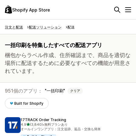
Shopify App Store
注文と配送
配送ソリューション
配送
一括印刷を特集したすべての配送アプリ
梱包からラベル作成、住所確認まで、商品を適切な
場所に配送するために必要なすべての機能が用意さ
れています。
951個のアプリ：
一括印刷
クリア
Built for Shopify
17TRACK Order Tracking
5つ星中
4.9
(3,840)
•
無料プランあり
合計レビュー数：3840件
オールインワンアプリ：注文追跡、返品・交換も簡単