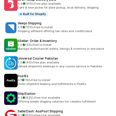
5つ星中
4.9
(475)
•
Free plan available
合計レビュー数：475件
Date & time picker for store pickup, local delivery, shipping
Built for Shopify
Veeqo Shipping
5つ星中
3.9
(124)
•
Free to install
合計レビュー数：124件
Shipping software offering low rates and credits back
4Seller: Order & Inventory
5つ星中
5.0
(43)
•
Free to install
合計レビュー数：43件
Manage multichannel orders, listings & inventory in one place
Universal Courier Pakistan
5つ星中
5.0
(40)
•
Free plan available
合計レビュー数：40件
Upload shipments bookings in any courier service in Pakistan.
PostEx
5つ星中
4.1
(16)
•
Free to install
合計レビュー数：16件
Order shipment booking and fulfillments in PostEx
ShipStation
5つ星中
4.3
(625)
•
Free trial available
合計レビュー数：625件
Offering simple shipping solutions for complex fulfillment
SellerDash: AusPost Shipping
5つ星中
4.7
(630)
•
Free trial available