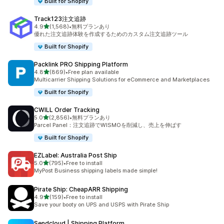
Built for Shopify
Track123注文追跡
5つ星中
4.9
(1,568)
•
無料プランあり
合計レビュー数：1568件
優れた注文追跡体験を作成するためのカスタム注文追跡ツール
Built for Shopify
Packlink PRO Shipping Platform
5つ星中
4.8
(869)
•
Free plan available
合計レビュー数：869件
Multicarrier Shipping Solutions for eCommerce and Marketplaces
Built for Shopify
CWILL Order Tracking
5つ星中
5.0
(2,856)
•
無料プランあり
合計レビュー数：2856件
Parcel Panel：注文追跡でWISMOを削減し、売上を伸ばす
Built for Shopify
EZLabel: Australia Post Ship
5つ星中
5.0
(795)
•
Free to install
合計レビュー数：795件
MyPost Business shipping labels made simple!
Pirate Ship: CheapARR Shipping
5つ星中
4.9
(159)
•
Free to install
合計レビュー数：159件
Save your booty on UPS and USPS with Pirate Ship
Sendcloud | Shipping Platform