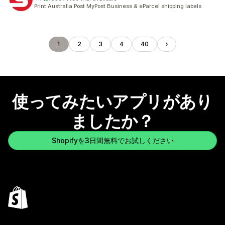
合計レビュー数：630件
Print Australia Post MyPost Business & eParcel shipping labels
1
2
3
4
40
使ってみたいアプリがあり
ましたか？
Shopifyを3日間無料でお試しください