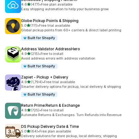
5つ星中
4.6
(477)
•
Free plan available
合計レビュー数：477件
Easy shipping automation to help your business grow.
Globe Pickup Points & Shipping
5つ星中
5.0
(111)
•
Free trial available
合計レビュー数：111件
Global pickup points from 60+ carriers & direct label printing
Built for Shopify
Address Validator AddressHero
5つ星中
4.9
(215)
•
Free to install
合計レビュー数：215件
Avoid address errors with address validation
Built for Shopify
Zapiet ‑ Pickup + Delivery
5つ星中
4.9
(1,794)
•
Free trial available
合計レビュー数：1794件
Smarter delivery options for pickup, local delivery & shipping
Built for Shopify
Return Prime:Return & Exchange
5つ星中
4.8
(725)
•
Free to install
合計レビュー数：725件
Automate Returns & Exchanges. Turn Refunds into Revenue
DS Pickup Delivery Date & Time
5つ星中
5.0
(64)
•
Free plan available
合計レビュー数：64件
Delivery solutions for store pickup, local delivery, shipping.