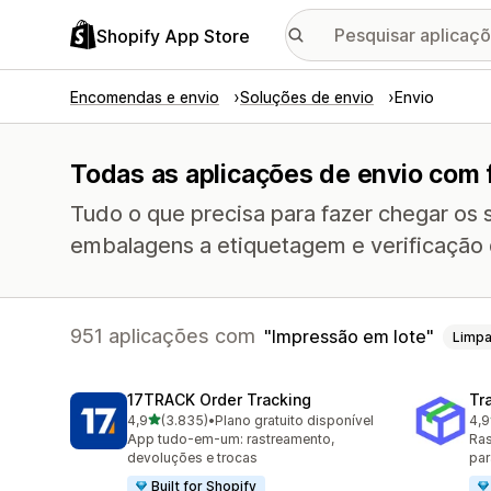
Shopify App Store
Encomendas e envio
Soluções de envio
Envio
Todas as aplicações de envio com 
Tudo o que precisa para fazer chegar os 
embalagens a etiquetagem e verificação
951 aplicações com
Impressão em lote
Limpa
17TRACK Order Tracking
Tr
de 5 estrelas
4,9
(3.835)
•
Plano gratuito disponível
4,9
3835 total de avaliações
156
App tudo-em-um: rastreamento,
Ras
devoluções e trocas
par
Built for Shopify