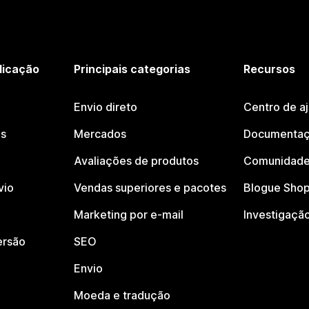
licação
Principais categorias
Recursos
Envio direto
Centro de a
os
Mercados
Documentaç
Avaliações de produtos
Comunidade
vio
Vendas superiores e pacotes
Blogue Shop
Marketing por e-mail
Investigaçã
ersão
SEO
Envio
Moeda e tradução