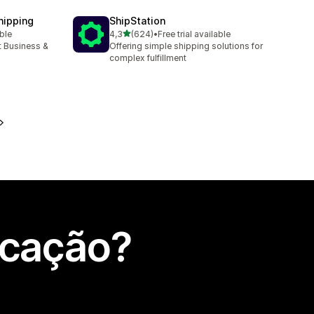
hipping
ShipStation
de 5 estrelas
able
4,3
(624)
•
Free trial available
624 total de avaliações
t Business &
Offering simple shipping solutions for
complex fulfillment
icação?