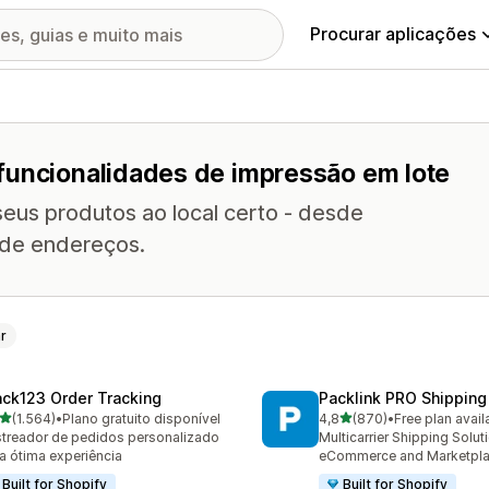
Procurar aplicações
funcionalidades de impressão em lote
seus produtos ao local certo - desde
 de endereços.
r
ack123 Order Tracking
Packlink PRO Shipping
de 5 estrelas
de 5 estrelas
(1.564)
•
Plano gratuito disponível
4,8
(870)
•
Free plan avail
4 total de avaliações
870 total de avaliações
treador de pedidos personalizado
Multicarrier Shipping Solut
a ótima experiência
eCommerce and Marketpl
Built for Shopify
Built for Shopify