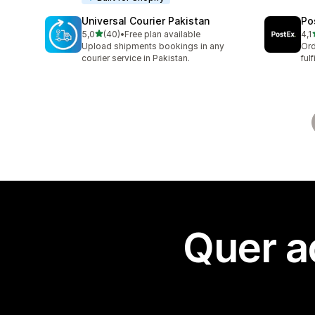
Universal Courier Pakistan
Po
de 5 estrelas
5,0
(40)
•
Free plan available
4,1
40 total de avaliações
16 
Upload shipments bookings in any
Ord
courier service in Pakistan.
ful
Quer a