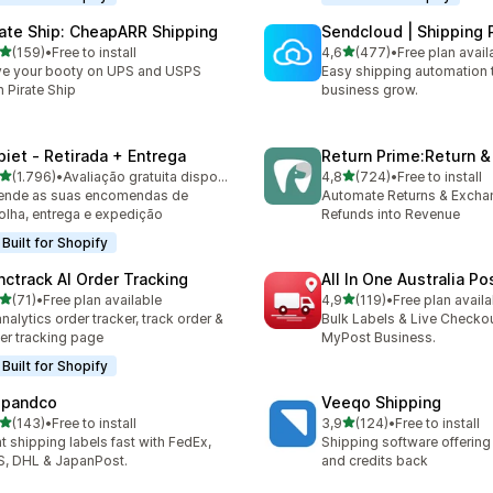
rate Ship: CheapARR Shipping
Sendcloud | Shipping 
de 5 estrelas
de 5 estrelas
(159)
•
Free to install
4,6
(477)
•
Free plan avail
 total de avaliações
477 total de avaliações
e your booty on UPS and USPS
Easy shipping automation 
h Pirate Ship
business grow.
piet ‑ Retirada + Entrega
Return Prime:Return 
de 5 estrelas
de 5 estrelas
(1.796)
•
Avaliação gratuita disponível
4,8
(724)
•
Free to install
6 total de avaliações
724 total de avaliações
ende as suas encomendas de
Automate Returns & Excha
olha, entrega e expedição
Refunds into Revenue
Built for Shopify
nctrack AI Order Tracking
All In One Australia Po
de 5 estrelas
de 5 estrelas
(71)
•
Free plan available
4,9
(119)
•
Free plan availa
total de avaliações
119 total de avaliações
analytics order tracker, track order &
Bulk Labels & Live Checkou
er tracking page
MyPost Business.
Built for Shopify
ipandco
Veeqo Shipping
de 5 estrelas
de 5 estrelas
(143)
•
Free to install
3,9
(124)
•
Free to install
 total de avaliações
124 total de avaliações
nt shipping labels fast with FedEx,
Shipping software offering
, DHL & JapanPost.
and credits back