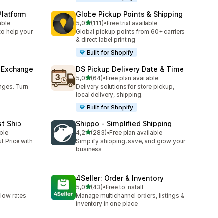
Platform
Globe Pickup Points & Shipping
de 5 estrelas
able
5,0
(111)
•
Free trial available
111 total de avaliações
to help your
Global pickup points from 60+ carriers
& direct label printing
Built for Shopify
& Exchange
DS Pickup Delivery Date & Time
de 5 estrelas
5,0
(64)
•
Free plan available
64 total de avaliações
nges. Turn
Delivery solutions for store pickup,
local delivery, shipping.
Built for Shopify
st Ship
Shippo ‑ Simplified Shipping
de 5 estrelas
ble
4,2
(283)
•
Free plan available
283 total de avaliações
t Price with
Simplify shipping, save, and grow your
business
4Seller: Order & Inventory
de 5 estrelas
5,0
(43)
•
Free to install
43 total de avaliações
 low rates
Manage multichannel orders, listings &
inventory in one place