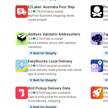
EZLabel: Australia Post Ship
Pi
de 5 estrelas
5,0
(793)
•
Free to install
4,9
793 total de avaliações
159
MyPost Business shipping labels
Sav
made simple!
wit
Address Validator AddressHero
Za
de 5 estrelas
4,9
(215)
•
Free to install
4,9
215 total de avaliações
179
Avoid address errors with address
Ag
validation
rec
Built for Shopify
EasyRoutes Local Delivery
Sy
de 5 estrelas
4,9
(279)
•
Free plan available
5,0
279 total de avaliações
71 
Local delivery route planner with driver
AI 
app & order tracking
ord
Built for Shopify
Bird Pickup Delivery Date
Sh
de 5 estrelas
4,9
(474)
•
Free plan available
4,8
474 total de avaliações
143
Date & time picker for store pickup,
Pri
local delivery, shipping
UPS
Built for Shopify