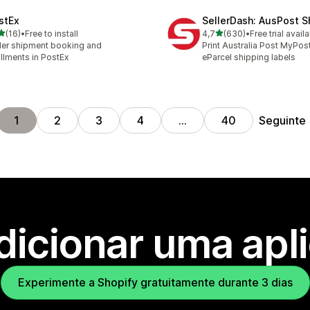
stEx
SellerDash: AusPost S
de 5 estrelas
de 5 estrelas
(16)
•
Free to install
4,7
(630)
•
Free trial avail
total de avaliações
630 total de avaliações
er shipment booking and
Print Australia Post MyPos
fillments in PostEx
eParcel shipping labels
Seguinte
1
2
3
4
…
40
dicionar uma apl
Experimente a Shopify gratuitamente durante 3 dias