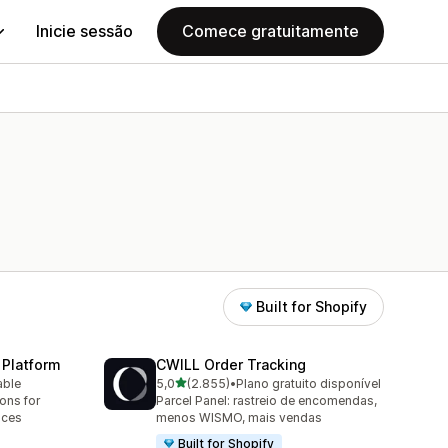
Inicie sessão
Comece gratuitamente
Built for Shopify
 Platform
CWILL Order Tracking
de 5 estrelas
able
5,0
(2.855)
•
Plano gratuito disponível
2855 total de avaliações
ions for
Parcel Panel: rastreio de encomendas,
aces
menos WISMO, mais vendas
Built for Shopify