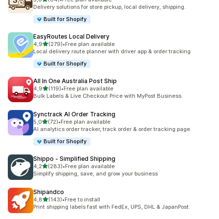
Celkový počet recenzí: 64
Delivery solutions for store pickup, local delivery, shipping.
Built for Shopify
EasyRoutes Local Delivery
z 5 hvězd
4,9
(279)
•
Free plan available
Celkový počet recenzí: 279
Local delivery route planner with driver app & order tracking
Built for Shopify
All In One Australia Post Ship
z 5 hvězd
4,9
(119)
•
Free plan available
Celkový počet recenzí: 119
Bulk Labels & Live Checkout Price with MyPost Business.
Synctrack AI Order Tracking
z 5 hvězd
5,0
(72)
•
Free plan available
Celkový počet recenzí: 72
AI analytics order tracker, track order & order tracking page
Built for Shopify
Shippo ‑ Simplified Shipping
z 5 hvězd
4,2
(283)
•
Free plan available
Celkový počet recenzí: 283
Simplify shipping, save, and grow your business
Shipandco
z 5 hvězd
4,8
(143)
•
Free to install
Celkový počet recenzí: 143
Print shipping labels fast with FedEx, UPS, DHL & JapanPost.