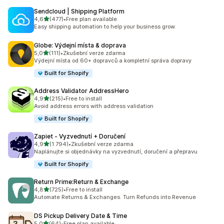
Sendcloud | Shipping Platform
z 5 hvězd
4,6
(477)
•
Free plan available
Celkový počet recenzí: 477
Easy shipping automation to help your business grow.
Globe: Výdejní místa & doprava
z 5 hvězd
5,0
(111)
•
Zkušební verze zdarma
Celkový počet recenzí: 111
Výdejní místa od 60+ dopravců a kompletní správa dopravy
Built for Shopify
Address Validator AddressHero
z 5 hvězd
4,9
(215)
•
Free to install
Celkový počet recenzí: 215
Avoid address errors with address validation
Built for Shopify
Zapiet ‑ Vyzvednutí + Doručení
z 5 hvězd
4,9
(1 794)
•
Zkušební verze zdarma
Celkový počet recenzí: 1794
Naplánujte si objednávky na vyzvednutí, doručení a přepravu
Built for Shopify
Return Prime:Return & Exchange
z 5 hvězd
4,8
(725)
•
Free to install
Celkový počet recenzí: 725
Automate Returns & Exchanges. Turn Refunds into Revenue
DS Pickup Delivery Date & Time
z 5 hvězd
5,0
(64)
•
Free plan available