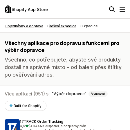
Shopify App Store
Objednávky a doprava
Řešení expedice
Expedice
Všechny aplikace pro dopravu s funkcemi pro
výběr dopravce
Všechno, co potřebujete, abyste své produkty
dostali na správné místo – od balení přes štítky
po ověřování adres.
Více aplikací (951) s:
Výběr dopravce
Vymazat
Built for Shopify
17TRACK Order Tracking
z 5 hvězd
4,9
(3 844)
•
K dispozici je bezplatný plán
Celkový počet recenzí: 3844