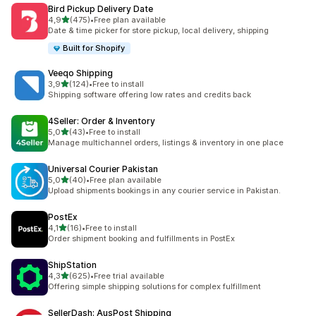
Bird Pickup Delivery Date
z 5 hvězd
4,9
(475)
•
Free plan available
Celkový počet recenzí: 475
Date & time picker for store pickup, local delivery, shipping
Built for Shopify
Veeqo Shipping
z 5 hvězd
3,9
(124)
•
Free to install
Celkový počet recenzí: 124
Shipping software offering low rates and credits back
4Seller: Order & Inventory
z 5 hvězd
5,0
(43)
•
Free to install
Celkový počet recenzí: 43
Manage multichannel orders, listings & inventory in one place
Universal Courier Pakistan
z 5 hvězd
5,0
(40)
•
Free plan available
Celkový počet recenzí: 40
Upload shipments bookings in any courier service in Pakistan.
PostEx
z 5 hvězd
4,1
(16)
•
Free to install
Celkový počet recenzí: 16
Order shipment booking and fulfillments in PostEx
ShipStation
z 5 hvězd
4,3
(625)
•
Free trial available
Celkový počet recenzí: 625
Offering simple shipping solutions for complex fulfillment
SellerDash: AusPost Shipping