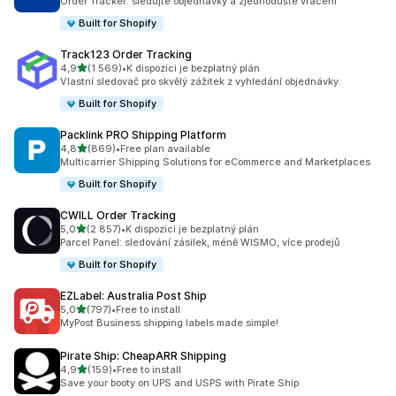
Order Tracker: sledujte objednávky a zjednodušte vracení
Built for Shopify
Track123 Order Tracking
z 5 hvězd
4,9
(1 569)
•
K dispozici je bezplatný plán
Celkový počet recenzí: 1569
Vlastní sledovač pro skvělý zážitek z vyhledání objednávky.
Built for Shopify
Packlink PRO Shipping Platform
z 5 hvězd
4,8
(869)
•
Free plan available
Celkový počet recenzí: 869
Multicarrier Shipping Solutions for eCommerce and Marketplaces
Built for Shopify
CWILL Order Tracking
z 5 hvězd
5,0
(2 857)
•
K dispozici je bezplatný plán
Celkový počet recenzí: 2857
Parcel Panel: sledování zásilek, méně WISMO, více prodejů
Built for Shopify
EZLabel: Australia Post Ship
z 5 hvězd
5,0
(797)
•
Free to install
Celkový počet recenzí: 797
MyPost Business shipping labels made simple!
Pirate Ship: CheapARR Shipping
z 5 hvězd
4,9
(159)
•
Free to install
Celkový počet recenzí: 159
Save your booty on UPS and USPS with Pirate Ship